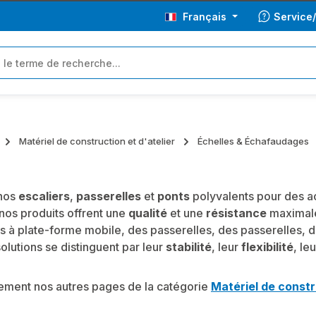
Français
Service
Matériel de construction et d'atelier
Échelles & Échafaudages
nos
escaliers
,
passerelles
et
ponts
polyvalents pour des ac
 nos produits offrent une
qualité
et une
résistance
maximales
rs à plate-forme mobile, des passerelles, des passerelles
olutions se distinguent par leur
stabilité
, leur
flexibilité
, le
lement nos autres pages de la catégorie
Matériel de constr