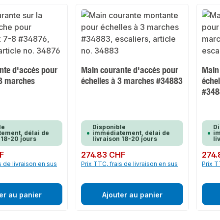
nte d'accès pour
Main courante d'accès pour
Main
-8 marches
échelles à 3 marches #34883
éche
#348
le
Disponible
Di
ement, délai de
immédiatement, délai de
im
 18-20 jours
livraison 18-20 jours
li
F
Prix régulier :
274.83 CHF
Prix rég
274.
s de livraison en sus
Prix TTC, frais de livraison en sus
Prix T
er au panier
Ajouter au panier