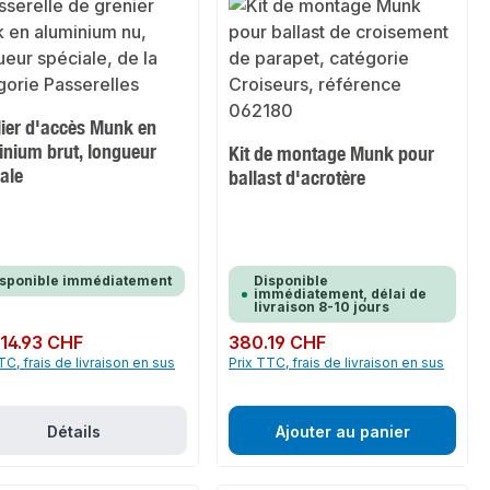
lier d'accès Munk en
inium brut, longueur
Kit de montage Munk pour
ale
ballast d'acrotère
isponible immédiatement
Disponible
immédiatement, délai de
livraison 8-10 jours
ulier :
514.93 CHF
Prix régulier :
380.19 CHF
TC, frais de livraison en sus
Prix TTC, frais de livraison en sus
Détails
Ajouter au panier