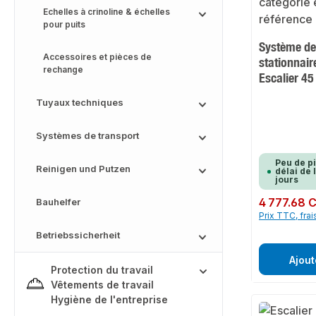
Echelles à crinoline & échelles
pour puits
Système de
Accessoires et pièces de
stationnair
rechange
Escalier 45
Tuyaux techniques
Systèmes de transport
Peu de p
Reinigen und Putzen
délai de 
jours
Prix régulier :
4 777.68 
Bauhelfer
Prix TTC, frai
Betriebssicherheit
Ajout
Protection du travail
Vêtements de travail
Hygiène de l'entreprise