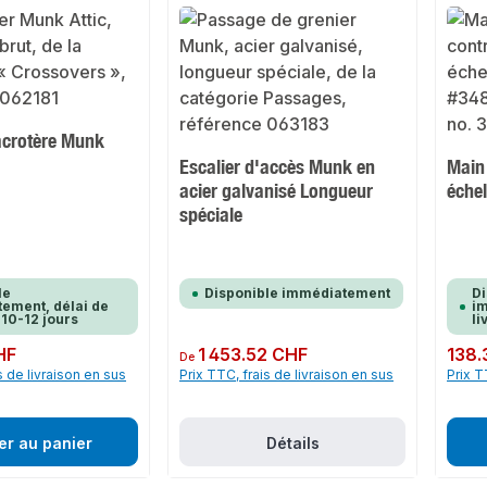
'acrotère Munk
Escalier d'accès Munk en
Main
acier galvanisé Longueur
éche
spéciale
le
Disponible immédiatement
Di
ement, délai de
im
 10-12 jours
li
HF
Prix régulier :
1 453.52 CHF
Prix rég
138.
De
s de livraison en sus
Prix TTC, frais de livraison en sus
Prix T
er au panier
Détails