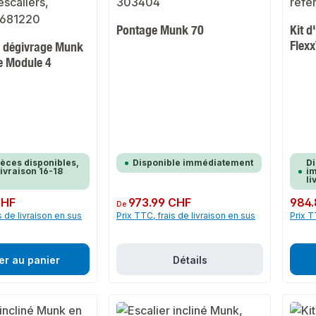
Pontage Munk 70
Kit d
Flex
 dégivrage Munk
e Module 4
ièces disponibles,
Disponible immédiatement
Di
livraison 16-18
im
li
CHF
Prix régulier :
973.99 CHF
Prix rég
984.
De
s de livraison en sus
Prix TTC, frais de livraison en sus
Prix T
er au panier
Détails