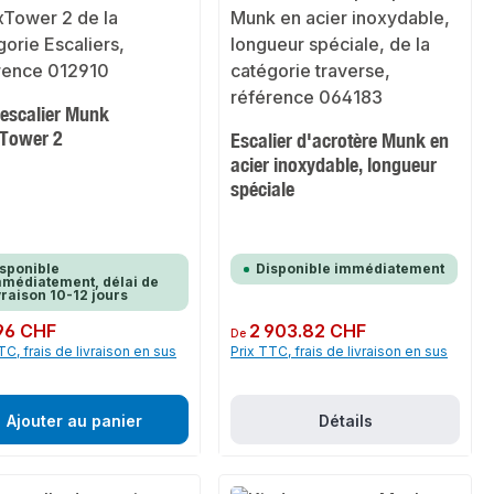
'escalier Munk
xTower 2
Escalier d'acrotère Munk en
acier inoxydable, longueur
spéciale
sponible
Disponible immédiatement
médiatement, délai de
vraison 10-12 jours
ulier :
96 CHF
Prix régulier :
2 903.82 CHF
De
TC, frais de livraison en sus
Prix TTC, frais de livraison en sus
Ajouter au panier
Détails