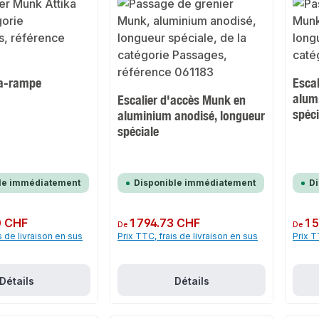
ka-rampe
Esca
alum
Escalier d'accès Munk en
spéci
aluminium anodisé, longueur
spéciale
le immédiatement
Disponible immédiatement
D
0 CHF
Prix régulier :
1 794.73 CHF
Prix rég
1 
De
De
s de livraison en sus
Prix TTC, frais de livraison en sus
Prix T
Détails
Détails