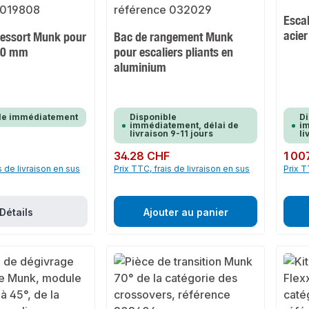
Escal
acier
ressort Munk pour
Bac de rangement Munk
80 mm
pour escaliers pliants en
aluminium
le immédiatement
Disponible
Di
immédiatement, délai de
im
livraison 9-11 jours
li
Prix régulier :
34.28 CHF
Prix rég
1 00
s de livraison en sus
Prix TTC, frais de livraison en sus
Prix T
Détails
Ajouter au panier