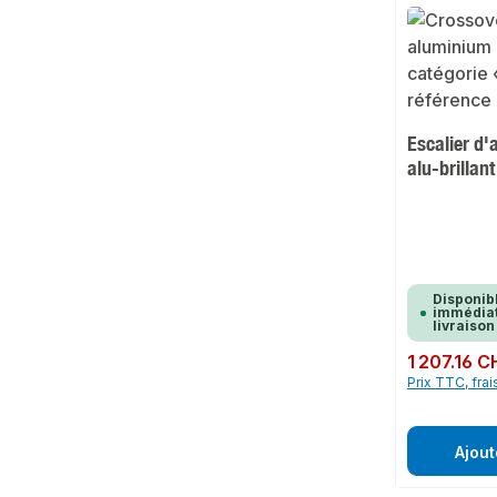
Escalier d
alu-brillant
Disponib
immédiat
livraison
Prix régulier :
1 207.16 C
Prix TTC, frai
Ajout