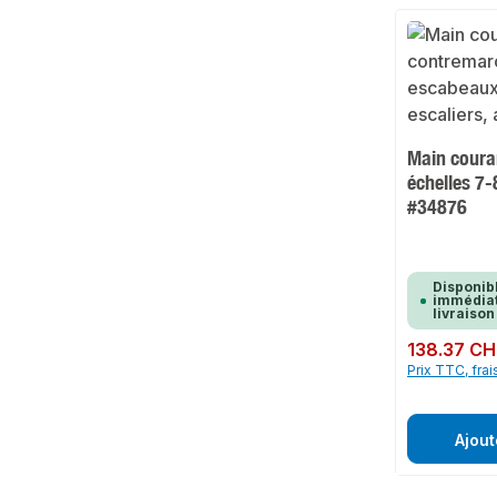
Main coura
échelles 7
#34876
Disponib
immédiat
livraison
Prix régulier :
138.37 CH
Prix TTC, frai
Ajout