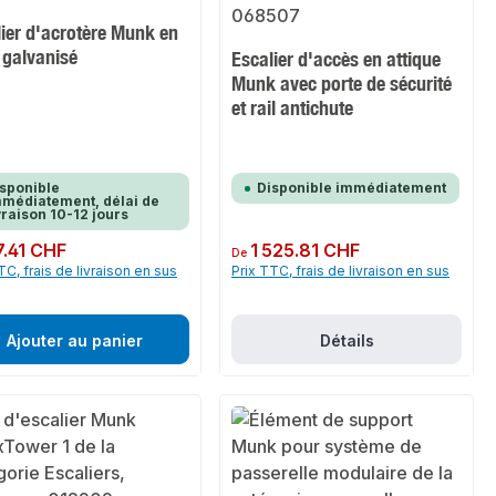
ier d'acrotère Munk en
 galvanisé
Escalier d'accès en attique
Munk avec porte de sécurité
et rail antichute
sponible
Disponible immédiatement
médiatement, délai de
vraison 10-12 jours
ulier :
7.41 CHF
Prix régulier :
1 525.81 CHF
De
TC, frais de livraison en sus
Prix TTC, frais de livraison en sus
Ajouter au panier
Détails