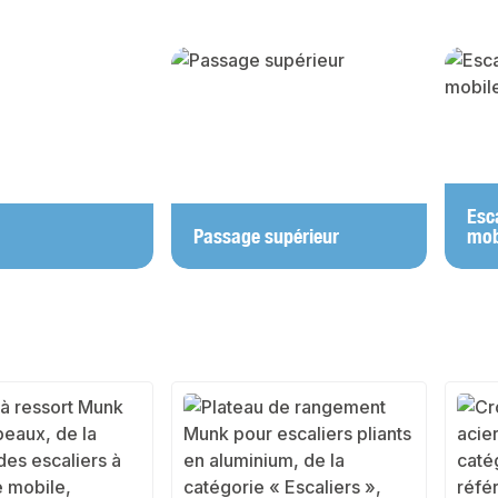
y gallery
Esc
Passage supérieur
mob