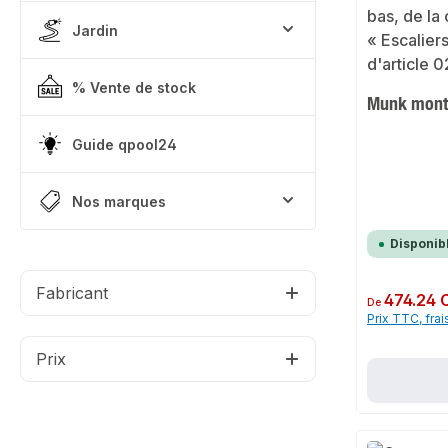
Jardin
% Vente de stock
Munk monté
Guide qpool24
Nos marques
Disponib
Fabricant
Prix régulier :
474.24 
De
Prix TTC, frai
Prix