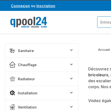
Connexion
ou
Inscription
asser au contenu principal
Passer à la recherche
Accueil
Sanitaire
Chauffage
Découvrez 
bricoleurs
,
Radiateur
des escalie
corps. Nos s
Installation
Visitez éga
Ventilation