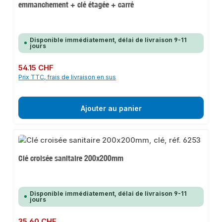
emmanchement + clé étagée + carré
Disponible immédiatement, délai de livraison 9-11
jours
Prix régulier :
54.15 CHF
Prix TTC, frais de livraison en sus
Ajouter au panier
Clé croisée sanitaire 200x200mm
Disponible immédiatement, délai de livraison 9-11
jours
Prix régulier :
35.60 CHF