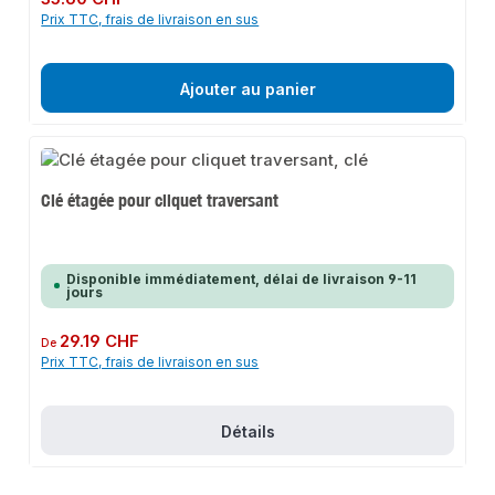
Prix TTC, frais de livraison en sus
Ajouter au panier
Clé étagée pour cliquet traversant
Disponible immédiatement, délai de livraison 9-11
jours
Prix régulier :
29.19 CHF
De
Prix TTC, frais de livraison en sus
Détails