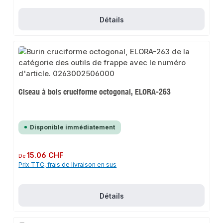
Détails
Ciseau à bois cruciforme octogonal, ELORA-263
Disponible immédiatement
Prix régulier :
15.06 CHF
De
Prix TTC, frais de livraison en sus
Détails