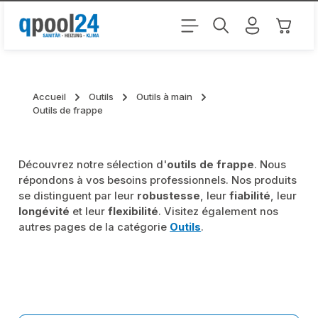
Passer au contenu principal
Le pani
Accueil
Outils
Outils à main
Outils de frappe
Découvrez notre sélection d'
outils de frappe
. Nous
répondons à vos besoins professionnels. Nos produits
se distinguent par leur
robustesse
, leur
fiabilité
, leur
longévité
et leur
flexibilité
. Visitez également nos
autres pages de la catégorie
Outils
.