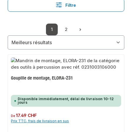
Filtre
1
2
Page
Page
Goupille de montage, ELORA-231
Disponible immédiatement, délai de livraison 10-12
jours
Prix régulier :
17.49 CHF
De
Prix TTC, frais de livraison en sus