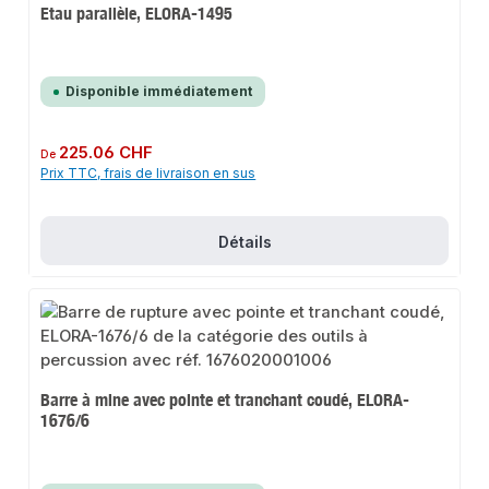
Etau parallèle, ELORA-1495
Disponible immédiatement
Prix régulier :
225.06 CHF
De
Prix TTC, frais de livraison en sus
Détails
Barre à mine avec pointe et tranchant coudé, ELORA-
1676/6