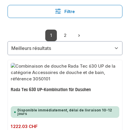
Filtre
1
2
Page
Page
Rada Tec 630 UP-Kombination für Duschen
Disponible immédiatement, délai de livraison 10-12
jours
Prix régulier :
1 222.03 CHF