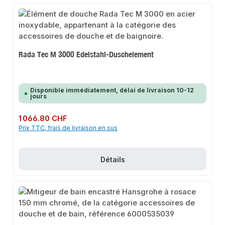
Rada Tec M 3000 Edelstahl-Duschelement
Disponible immédiatement, délai de livraison 10-12
jours
Prix régulier :
1 066.80 CHF
Prix TTC, frais de livraison en sus
Détails