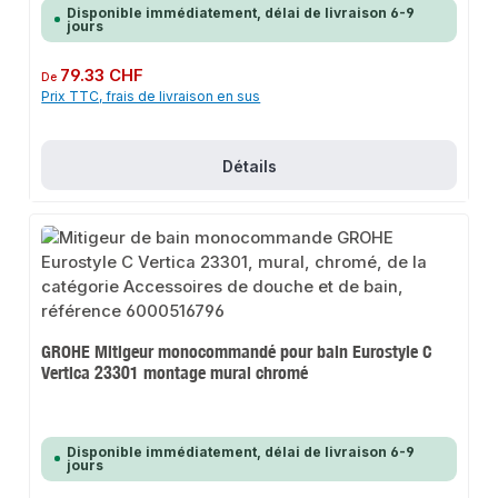
Disponible immédiatement, délai de livraison 6-9
jours
Prix régulier :
79.33 CHF
De
Prix TTC, frais de livraison en sus
Détails
GROHE Mitigeur monocommandé pour bain Eurostyle C
Vertica 23301 montage mural chromé
Disponible immédiatement, délai de livraison 6-9
jours