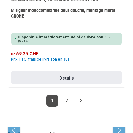
Mitigeur monocommande pour douche, montage mural
GROHE
Disponible immédiatement, délai de livraison 6-9
jours
Prix régulier :
69.35 CHF
De
Prix TTC, frais de livraison en sus
Détails
1
2
Page
Page