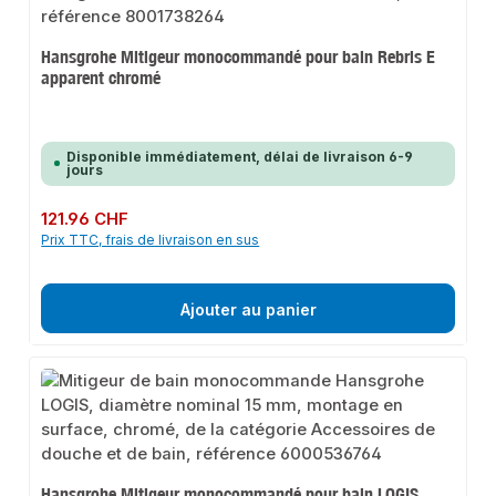
Hansgrohe Mitigeur monocommandé pour bain Rebris E
apparent chromé
Disponible immédiatement, délai de livraison 6-9
jours
Prix régulier :
121.96 CHF
Prix TTC, frais de livraison en sus
Ajouter au panier
Hansgrohe Mitigeur monocommandé pour bain LOGIS