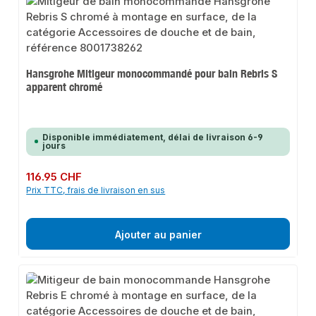
Hansgrohe Mitigeur monocommandé pour bain Rebris S
apparent chromé
Disponible immédiatement, délai de livraison 6-9
jours
Prix régulier :
116.95 CHF
Prix TTC, frais de livraison en sus
Ajouter au panier