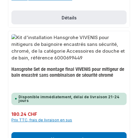
Détails
Hansgrohe Set de montage final VIVENIS pour mitigeur de
bain encastré sans combinaison de sécurité chromé
Disponible immédiatement, délai de livraison 21-24
jours
Prix régulier :
180.24 CHF
Prix TTC, frais de livraison en sus