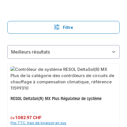
Filtre
RESOL DeltaSol(R) MX Plus Régulateur de système
Prix régulier :
1 082.97 CHF
De
Prix TTC, frais de livraison en sus