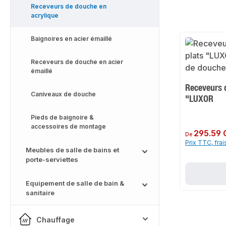
Receveurs de douche en
acrylique
Baignoires en acier émaillé
Receveurs de douche en acier
émaillé
Receveurs 
Caniveaux de douche
"LUXOR
Pieds de baignoire &
accessoires de montage
Prix régulier :
295.59 
De
Prix TTC, frai
Meubles de salle de bains et
porte-serviettes
Equipement de salle de bain &
sanitaire
Chauffage