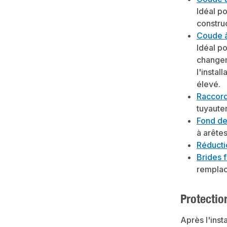
Idéal po
constru
Coude à
Idéal p
changem
l'instal
élevé.
Raccord
tuyauter
Fond de
à arêtes
Réducti
Brides f
remplac
Protectio
Après l'inst