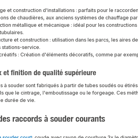
allationenGartenwasserleitungenSprinkler
ckluftleitungenVersorgu
- und
e et construction d'installations : parfaits pour le raccord
LöschanlagenDruckluftleitungenVersorgu
nMaschinenbauTreibstoffl
ngsleitungen in
rzeugeStallanlagen in
ations de chaudières, aux anciens systèmes de chauffage par
IndustrieanlagenMaschinenbauTreibstoffl
ftProduktdatenMaterial:
eitungenNutzfahrzeugeStallanlagen in
tion métallique et mécanique : idéal pour les constructions 
 Gewinde nach ISO228
der LandwirtschaftProduktdatenMaterial:
che
Stahl ST 37-2Durchgängiges, konisches
tubulaires.
tallation durch
InnengewindeHohe chemische
rderlichIn unserem
ucture et construction : utilisation dans les parcs, les aires 
BeständigkeitInstallation durch
n Sie auch passende
Fachbetrieb erforderlichIn unserem
ie weitere Produkte für
 stations-service.
Sortiment finden Sie auch passende
Zubehörteile sowie weitere Produkte für
créatifs : Création d'éléments décoratifs, comme par exemple 
den Anschluss.
 et finition de qualité supérieure
 à souder sont fabriqués à partir de tubes soudés ou étirés
ls que le cintrage, l'emboutissage ou le forgeage. Ces mét
e durée de vie.
des raccords à souder courants
 souder court
: coude avec rayon de courbure 3x le diamètre