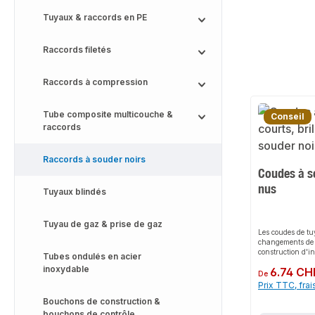
Tuyaux & raccords en PE
Raccords filetés
Raccords à compression
Tube composite multicouche &
Conseil
raccords
Raccords à souder noirs
Coudes à s
nus
Tuyaux blindés
Tuyau de gaz & prise de gaz
Les coudes de tuy
changements de 
construction d'in
Tubes ondulés en acier
constructions et 
inoxydable
Prix régulier :
6.74 CH
soudés de type 
De
courbure de 3x o
Prix TTC, frai
sont désignés di
Bouchons de construction &
fabricant. Les n
exemple coude à 
bouchons de contrôle