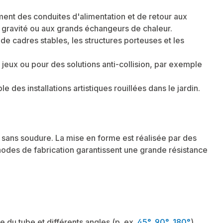
ement des conduites d'alimentation et de retour aux
 gravité ou aux grands échangeurs de chaleur.
de cadres stables, les structures porteuses et les
de jeux ou pour des solutions anti-collision, par exemple
des installations artistiques rouillées dans le jardin.
 sans soudure. La mise en forme est réalisée par des
hodes de fabrication garantissent une grande résistance
 du tube et différents angles (p. ex.
45°
,
90°
,
180°
).