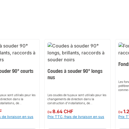
Fonds
ouder 90° courts
Coudes à souder 90° longs
nus
Les fond
préfére
comme 
résista
aux sont utilisés pour les
Les coudes de tuyaux sont utilisés pour les
d'une d
direction dans la
changements de direction dans la
égaleme
stallations, de
construction d'installations, de
extrémi
de dispositifs. Les coudes
constructions et de dispositifs. Les coudes
les con
F
Prix régulier :
8.64 CHF
Prix rég
1.
3D ou 5D avec un rayon de
soudés de type 3D ou 5D avec un rayon de
De
De
d'acier
u 5x le diamètre du tube,
courbure de 3x ou 5x le diamètre du tube,
s de livraison en sus
Prix TTC, frais de livraison en sus
Prix T
de tuli
fféremment selon le
sont désignés différemment selon le
de ferme
oms typiques sont par
fabricant. Les noms typiques sont par
tubes ou
souder, coude de tuyau,
exemple coude à souder, coude de tuyau,