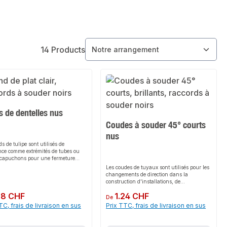
14 Products
 de dentelles nus
Coudes à souder 45° courts
nus
s de tulipe sont utilisés de
nce comme extrémités de tubes ou
capuchons pour une fermeture
nte à la pression d'une conduite ou
Les coudes de tuyaux sont utilisés pour les
istribution. Les fonds permettent
changements de direction dans la
nt d'arrondir et d'étanchéifier les
construction d'installations, de
tés de tuyaux à arêtes vives dans
constructions et de dispositifs. Les coudes
structions en tubes
ulier :
28 CHF
Prix régulier :
1.24 CHF
soudés de type 3D ou 5D avec un rayon de
De
.Caractéristiques du produitLe fond
courbure de 3x ou 5x le diamètre du tube,
TC, frais de livraison en sus
Prix TTC, frais de livraison en sus
pe est une pièce moulée permettant
sont désignés différemment selon le
r et d'arrondir les extrémités de
fabricant. Les noms typiques sont par
 de récipients.Il peut être soudé
exemple coude à souder, coude de tuyau,