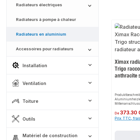
Radiateurs électriques
Radiateurs à pompe à chaleur
Radiateurs en aluminium
Accessoires pour radiateurs
Ximax radi
Installation
Trigo racco
anthracite 
Ventilation
Produktbeschre
Aluminiumheizkö
Toiture
Mittenanschluss
Ximax bietet ein
Prix régulier :
373.30
sichere Lösung z
De
Dank der moder
Prix TTC, frai
Outils
Aluminiumkonstru
effiziente Wärme
flexibel an vers
Das robuste Des
Matériel de construction
Montage machen 