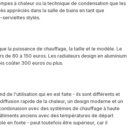
es à chaleur ou la technique de condensation que les
rès appréciés dans la salle de bains en tant que
serviettes stylés.
ue la puissance de chauffage, la taille et le modèle. Le
 de 80 à 150 euros. Les radiateurs design en aluminium
ois coûter 300 euros ou plus.
e l'utilisation qui en est faite - ils sont différents et
e diffusion rapide de la chaleur, un design moderne et un
En combinaison avec des systèmes de chauffage à haute
s bâtiments anciens avec des températures de départ
 en fonte - peut toutefois être supérieur, car il