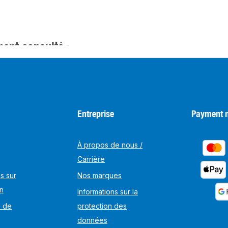
ent consulté :
Entreprise
Payment 
À propos de nous /
Carrière
s sur
Nos marques
on
Informations sur la
s de
protection des
données