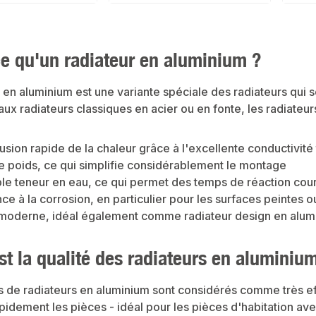
überzeugt mit seinem
dieses 
BürosGewerbliche
ign und sorgt für noch
Wahl fü
RäumeProduktdatenMaterial:
Install
AluminiumFarbe: WeißAnschluss:
er.EigenschaftenModerne
und ene
MittenanschlussIn unserem Sortiment
 BauweiseEinfache
Konstr
finden Sie auch passende Zubehörteile
Mittena
ce qu'un radiateur en aluminium ?
sowie weitere Produkte für den Anschluss.
sAnwendungsbereicheWoh
Sammelr
erbliche
Ovalpa
enMaterial:
Europe
 en aluminium est une variante spéciale des radiateurs qui 
 Anthrazit
ürosSc
ss: MittenanschlussIn
Weiß St
aux radiateurs classiques en acier ou en fonte, les radiateu
nt finden Sie auch
Alumin
teile sowie weitere
unserem
n Anschluss.
passend
Heizkör
usion rapide de la chaleur grâce à l'excellente conductivité
le poids, ce qui simplifie considérablement le montage
ble teneur en eau, ce qui permet des temps de réaction cour
ce à la corrosion, en particulier pour les surfaces peintes 
moderne, idéal également comme radiateur design en alum
st la qualité des radiateurs en aluminiu
 de radiateurs en aluminium sont considérés comme très effi
pidement les pièces - idéal pour les pièces d'habitation ave