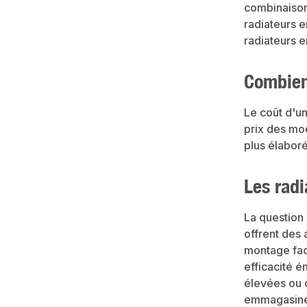
combinaison
radiateurs e
radiateurs 
Combien
Le coût d'un
prix des mo
plus élaboré
Les radi
La question 
offrent des 
montage faci
efficacité é
élevées ou d
emmagasine 