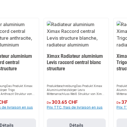
ateur aluminium
Ximax Radiateur aluminium
Xima
rd central
Levis raccord central blanc
Trigo
structure
structure
struc
ibungDas Produkt Ximax
ProduktbeschreibungDas Produkt Ximax
Produk
rper Trigo
Aluminiumheizkörper Levis
Alumin
 Anthrazit Struktur von
Mittenanschluss Weiß Struktur von Ximax
Mittena
e schnelle, einfache und
bietet eine schnelle, einfache und sichere
bietet 
 CHF
Prix régulier :
303.65 CHF
Prix rég
37
ur Heizungsinstallation.
Lösung zur effizienten Raumbeheizung.
Lösung
De
De
nen
Dank des modernen 50 mm
Wohnrä
s de livraison en sus
Prix TTC, frais de livraison en sus
Prix T
ktion sorgt es für eine
Mittenanschlusses sorgt es für perfekten
Harmon
verteilung und passt sich
Halt und passt sich flexibel an
weichen
chiedene Heizsysteme an.
verschiedene Wohn- und Arbeitsbereiche
und pas
ign und die einfache
an. Das robuste Design und die einfache
Wohn- u
Détails
Détails
dieses Produkt zu einer
Montage machen dieses Produkt zu einer
robuste