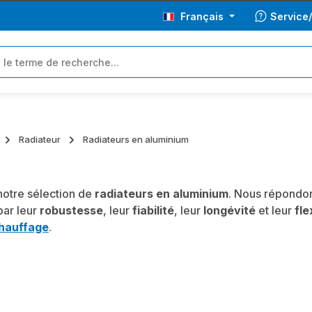
Français
Service
Radiateur
Radiateurs en aluminium
otre sélection de
radiateurs en aluminium
. Nous répondon
par leur
robustesse
, leur
fiabilité
, leur
longévité
et leur
fle
hauffage
.