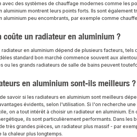
 avec des systèmes de chauffage modernes comme les pomp
n aluminium montrent leurs points forts. Ils sont également t
en aluminium peu encombrants, par exemple comme chauffe-
 coûte un radiateur en aluminium ?
 radiateur en aluminium dépend de plusieurs facteurs, tels q
dèles standard bon marché commence souvent aux alentours
s ou les grands radiateurs de salle de bains peuvent toutef
ateurs en aluminium sont-ils meilleurs ?
de savoir si les radiateurs en aluminium sont meilleurs dépend d
avantages évidents, selon l'utilisation. Si l'on recherche un
le, on a tout intérêt à choisir un radiateur en aluminium. 
nergétique, ils sont particulièrement performants. Dans le
e très grandes pièces, un radiateur plus massif - par exemple
la chaleur plus longtemps.