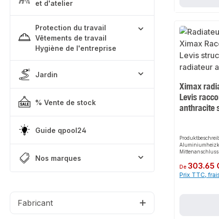
et d'atelier
zuverlässigen Wa
Installation.Eig
Design mit weic
Heizleistung du
Protection du travail
Aluminiumkonstr
Vêtements de travail
handelsübliche
Thermostatventi
Hygiène de l'entreprise
Handwerkerquali
EuropeAnwendu
ürosGewerbliche
RäumeProduktdat
Jardin
StrukturMateria
Ximax radi
WandmontageIn 
finden Sie auch
Levis racco
Thermostatventil
% Vente de stock
anthracite 
für den Anschlu
Guide qpool24
Produktbeschre
Aluminiumheizkö
Mittenanschluss
Nos marques
Ximax bietet ein
Prix régulier :
303.65
sichere Lösung 
De
Raumheizungsins
Prix TTC, frai
modernen 50 mm 
es für perfekten
flexibel an ver
Das robuste Des
Fabricant
Montage machen 
zuverlässigen Wa