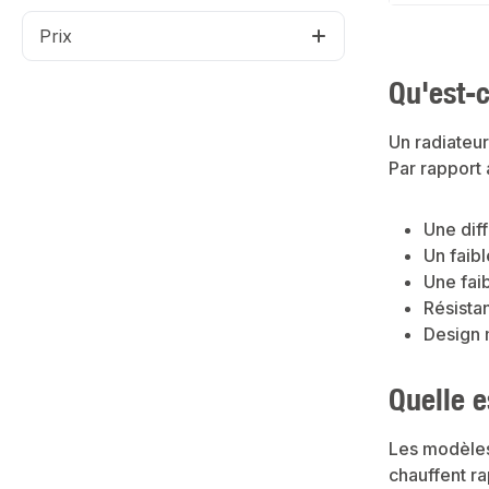
Der Heizkörper 
ästhetischen Des
Prix
mehr
Wohlfühlcharakt
s DesignRobuste
Montage50 mm
Qu'est-
Mittenanschlus
nräumeBürosGew
RäumeProduktdat
Un radiateur
AluminiumFarbe:
StrukturAnschlu
Par rapport 
unserem Sortime
passende Zubehör
Produkte für de
Une diff
Un faib
Une fai
Résistan
Design 
Quelle e
Les modèles
chauffent ra