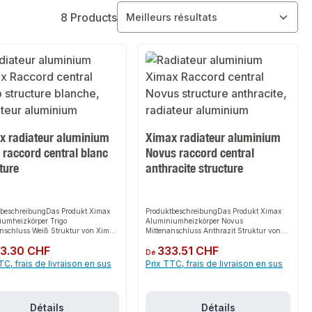
8 Products
x radiateur aluminium
Ximax radiateur aluminium
 raccord central blanc
Novus raccord central
ture
anthracite structure
tbeschreibungDas Produkt Ximax
ProduktbeschreibungDas Produkt Ximax
iumheizkörper Trigo
Aluminiumheizkörper Novus
nschluss Weiß Struktur von Ximax
Mittenanschluss Anthrazit Struktur von
eine schnelle, einfache und sichere
Ximax bietet eine schnelle, einfache und
ulier :
3.30 CHF
Prix régulier :
333.51 CHF
 zur Heizung und Aufwertung von
sichere Lösung zur
De
umen. Dank der perfekten
Raumheizungsinstallation. Dank des
TC, frais de livraison en sus
Prix TTC, frais de livraison en sus
ie von modernem Aussehen und
modernen 50 mm Mittenanschlusses sorgt
 Linien sorgt es für perfekten Halt
es für perfekten Halt und passt sich
st sich flexibel an verschiedene
flexibel an verschiedene Wohnräume an.
nd Arbeitsbereiche an. Das
Das robuste Design und die einfache
Détails
Détails
 Design und die einfache Montage
Montage machen dieses Produkt zu einer