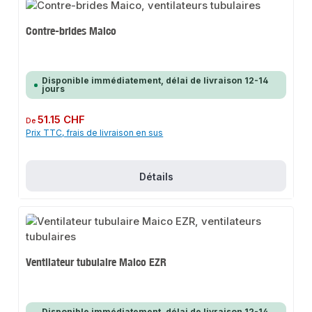
Contre-brides Maico
Disponible immédiatement, délai de livraison 12-14
jours
Prix régulier :
51.15 CHF
De
Prix TTC, frais de livraison en sus
Détails
Ventilateur tubulaire Maico EZR
Disponible immédiatement, délai de livraison 12-14