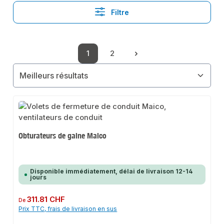
Filtre
1
2
Page
Page
Obturateurs de gaine Maico
Disponible immédiatement, délai de livraison 12-14
jours
Prix régulier :
311.81 CHF
De
Prix TTC, frais de livraison en sus