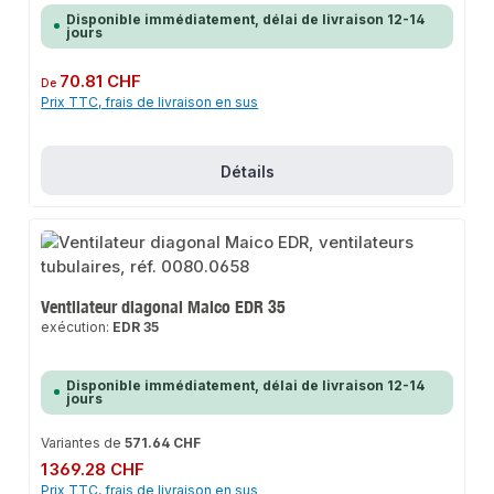
Disponible immédiatement, délai de livraison 12-14
jours
Prix régulier :
70.81 CHF
De
Prix TTC, frais de livraison en sus
Détails
Ventilateur diagonal Maico EDR 35
exécution:
EDR 35
Disponible immédiatement, délai de livraison 12-14
jours
Variantes de
571.64 CHF
Prix régulier :
1 369.28 CHF
Prix TTC, frais de livraison en sus