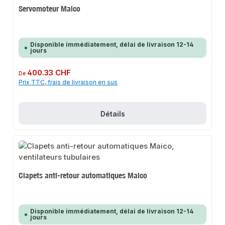
Servomoteur Maico
Disponible immédiatement, délai de livraison 12-14
jours
Prix régulier :
400.33 CHF
De
Prix TTC, frais de livraison en sus
Détails
Clapets anti-retour automatiques Maico
Disponible immédiatement, délai de livraison 12-14
jours