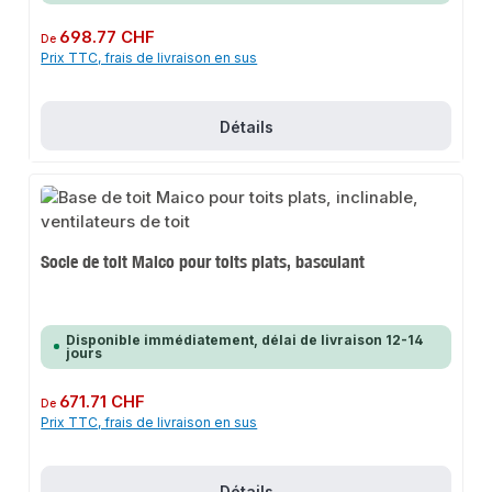
Prix régulier :
698.77 CHF
De
Prix TTC, frais de livraison en sus
Détails
Socle de toit Maico pour toits plats, basculant
Disponible immédiatement, délai de livraison 12-14
jours
Prix régulier :
671.71 CHF
De
Prix TTC, frais de livraison en sus
Détails