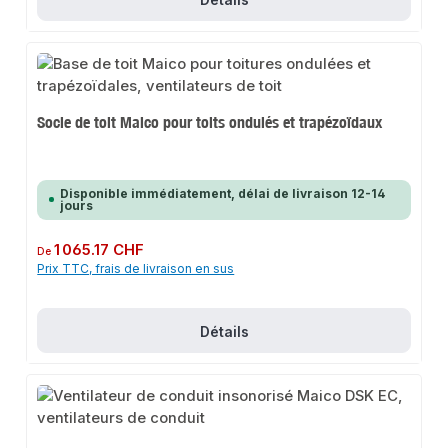
Socle de toit Maico pour toits ondulés et trapézoïdaux
Disponible immédiatement, délai de livraison 12-14
jours
Prix régulier :
1 065.17 CHF
De
Prix TTC, frais de livraison en sus
Détails