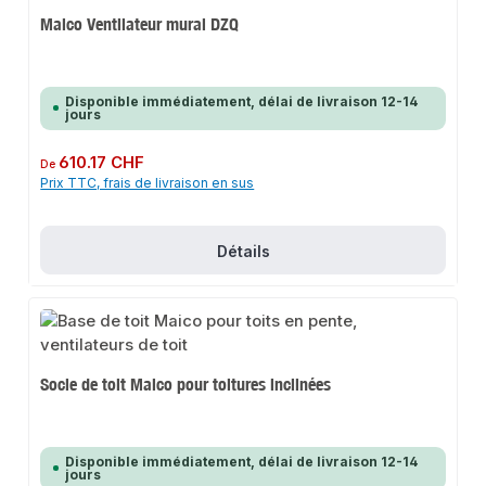
Maico Ventilateur mural DZQ
Disponible immédiatement, délai de livraison 12-14
jours
Prix régulier :
610.17 CHF
De
Prix TTC, frais de livraison en sus
Détails
Socle de toit Maico pour toitures inclinées
Disponible immédiatement, délai de livraison 12-14
jours