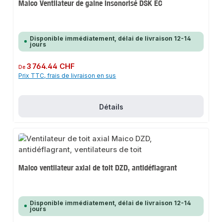
Maico Ventilateur de gaine insonorisé DSK EC
Disponible immédiatement, délai de livraison 12-14
jours
Prix régulier :
3 764.44 CHF
De
Prix TTC, frais de livraison en sus
Détails
Maico ventilateur axial de toit DZD, antidéflagrant
Disponible immédiatement, délai de livraison 12-14
jours