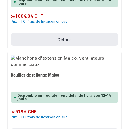
jours
Prix régulier :
1 084.84 CHF
De
Prix TTC, frais de livraison en sus
Détails
Douilles de rallonge Maico
Disponible immédiatement, délai de livraison 12-14
jours
Prix régulier :
51.96 CHF
De
Prix TTC, frais de livraison en sus