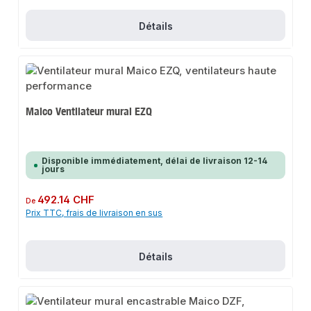
Détails
Maico Ventilateur mural EZQ
Disponible immédiatement, délai de livraison 12-14
jours
Prix régulier :
492.14 CHF
De
Prix TTC, frais de livraison en sus
Détails