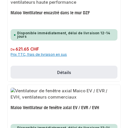
Maico Ventilateur encastré dans le mur DZF
Disponible immédiatement, délai de livraison 12-14
jours
Prix régulier :
621.65 CHF
De
Prix TTC, frais de livraison en sus
Détails
Maico Ventilateur de fenêtre axial EV / EVR / EVH
Disponible immédiatement, délai de livraison 12-14