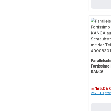
Parallelsc
Fortissimo
KANCA
Prix régulier :
165.06 
De
Prix TTC, frai