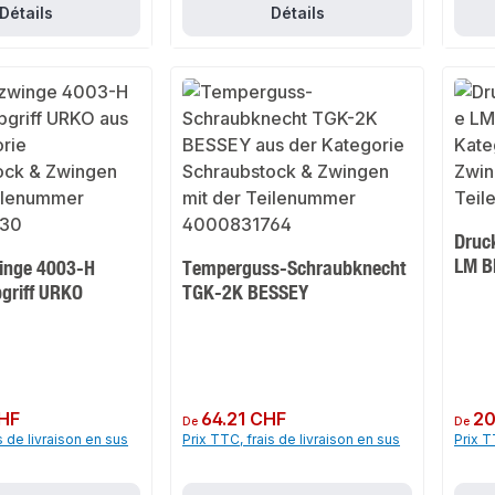
Détails
Détails
Druc
LM B
inge 4003-H
Temperguss-Schraubknecht
pgriff URKO
TGK-2K BESSEY
HF
Prix régulier :
64.21 CHF
Prix rég
20
De
De
s de livraison en sus
Prix TTC, frais de livraison en sus
Prix T