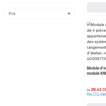
Prix
Module d'ou
module KN
Prix régulier :
28.43 C
De
Prix TTC, frai