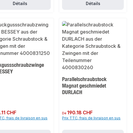
Détails
Détails
kgussschraubzwinge
ESSEY
Parallelschraubstock
Magnat geschmiedet
DURLACH
ulier :
.11 CHF
Prix régulier :
190.18 CHF
De
TC, frais de livraison en sus
Prix TTC, frais de livraison en sus