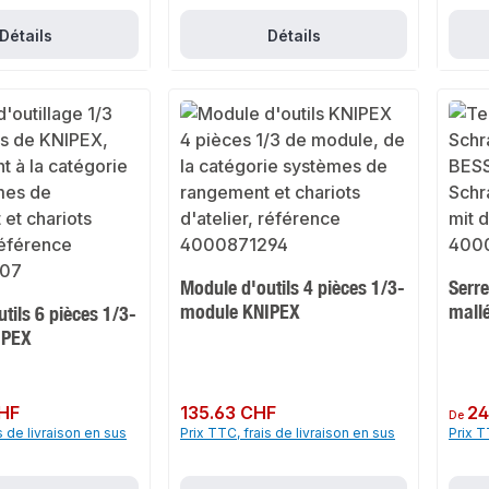
Détails
Détails
Module d'outils 4 pièces 1/3-
Serre
module KNIPEX
mall
tils 6 pièces 1/3-
IPEX
HF
Prix régulier :
135.63 CHF
Prix rég
24
De
s de livraison en sus
Prix TTC, frais de livraison en sus
Prix T