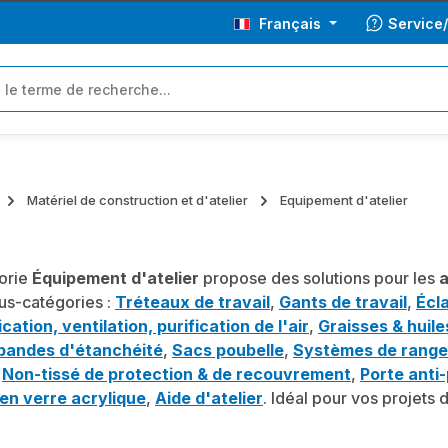
Français
Service
Matériel de construction et d'atelier
Equipement d'atelier
orie
Équipement d'atelier
propose des solutions pour les
a
us-catégories :
Tréteaux de travail
,
Gants de travail
,
Écl
ation, ventilation, purification de l'air
,
Graisses & huile
 bandes d'étanchéité
,
Sacs poubelle
,
Systèmes de range
,
Non-tissé de protection & de recouvrement
,
Porte anti
en verre acrylique
,
Aide d'atelier
. Idéal pour vos projets 