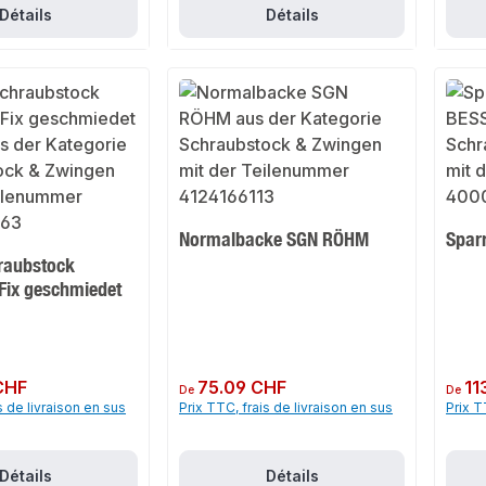
Détails
Détails
Normalbacke SGN RÖHM
Spar
hraubstock
 Fix geschmiedet
CHF
Prix régulier :
75.09 CHF
Prix rég
11
De
De
s de livraison en sus
Prix TTC, frais de livraison en sus
Prix T
Détails
Détails