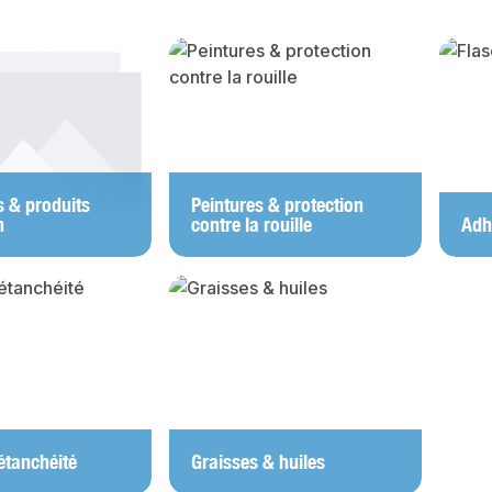
y gallery
s & produits
Peintures & protection
n
contre la rouille
Adh
étanchéité
Graisses & huiles