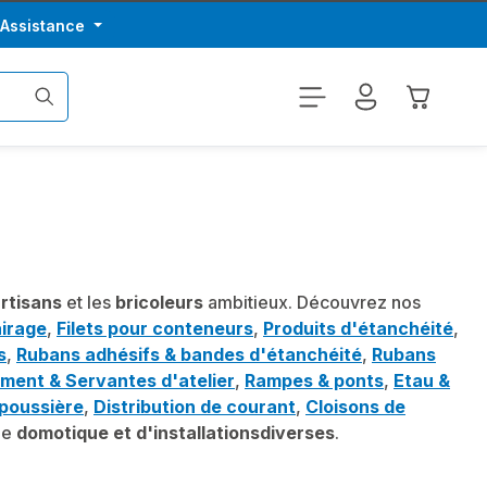
/Assistance
Le panier
rtisans
et les
bricoleurs
ambitieux. Découvrez nos
airage
,
Filets pour conteneurs
,
Produits d'étanchéité
,
s
,
Rubans adhésifs & bandes d'étanchéité
,
Rubans
ment & Servantes d'atelier
,
Rampes & ponts
,
Etau &
-poussière
,
Distribution de courant
,
Cloisons de
de
domotique et d'installations
diverses
.