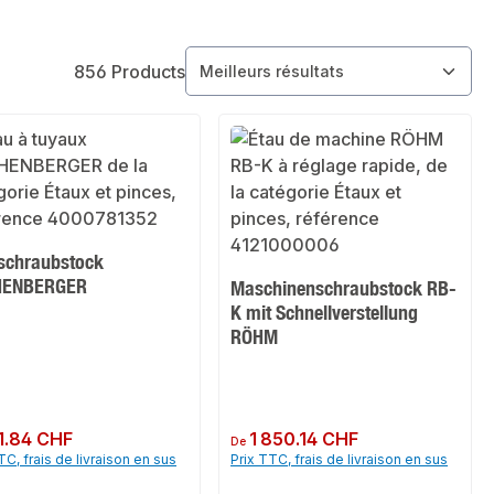
856 Products
schraubstock
HENBERGER
Maschinenschraubstock RB-
K mit Schnellverstellung
RÖHM
ulier :
1.84 CHF
Prix régulier :
1 850.14 CHF
De
TC, frais de livraison en sus
Prix TTC, frais de livraison en sus