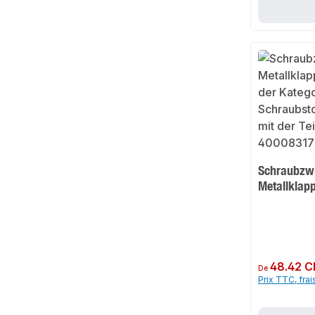
Schraubzw
Metallklap
Prix régulier :
48.42 C
De
Prix TTC, frai