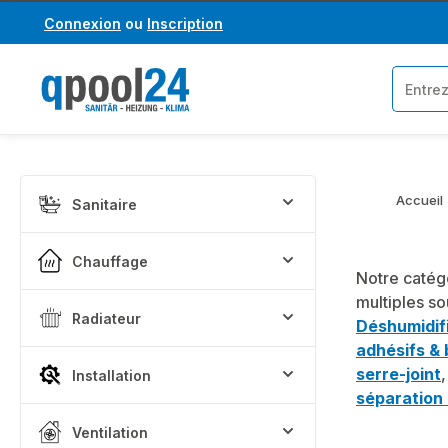
Connexion
ou
Inscription
asser au contenu principal
Passer à la recherche
Accueil
Sanitaire
Chauffage
Notre catég
multiples so
Radiateur
Déshumidific
adhésifs &
serre-joint
Installation
séparation 
Ventilation