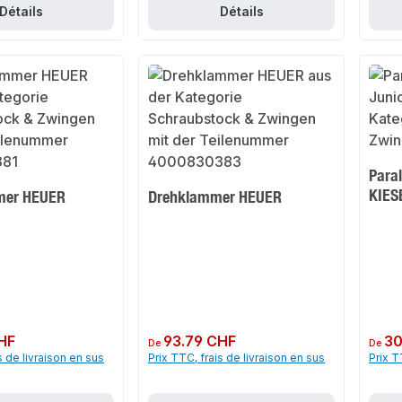
Détails
Détails
Paral
KIES
mer HEUER
Drehklammer HEUER
HF
Prix régulier :
93.79 CHF
Prix rég
30
De
De
s de livraison en sus
Prix TTC, frais de livraison en sus
Prix T