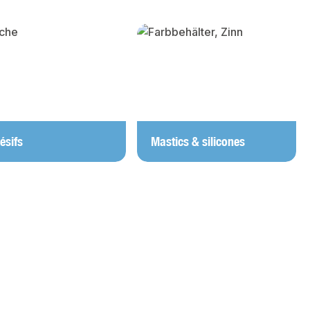
ésifs
Mastics & silicones