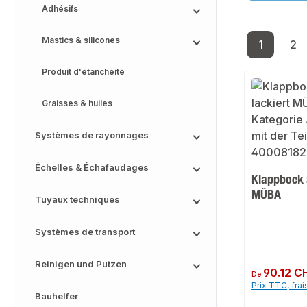
Adhésifs
Mastics & silicones
1
2
Page
Pa
Produit d'étanchéité
Graisses & huiles
Systèmes de rayonnages
Échelles & Échafaudages
Klappbock a
MÜBA
Tuyaux techniques
Systèmes de transport
Reinigen und Putzen
Prix régulier :
90.12 C
De
Prix TTC, frai
Bauhelfer