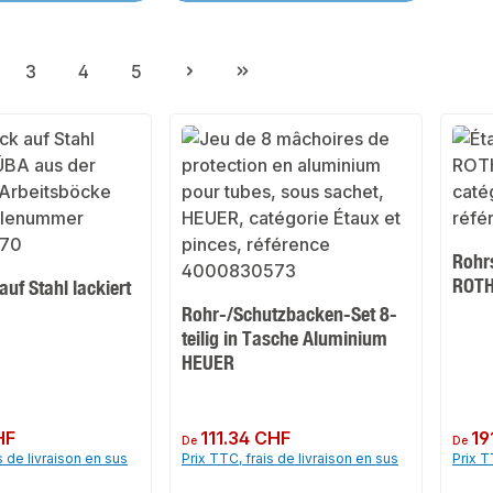
3
4
5
ge
Page
Page
Page
Rohr
ROT
uf Stahl lackiert
Rohr-/Schutzbacken-Set 8-
teilig in Tasche Aluminium
HEUER
HF
Prix régulier :
111.34 CHF
Prix rég
19
De
De
s de livraison en sus
Prix TTC, frais de livraison en sus
Prix T