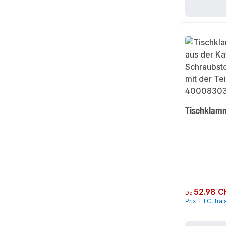
Tischklam
Prix régulier :
52.98 C
De
Prix TTC, frai