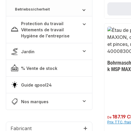
Betriebssicherheit
Protection du travail
Vêtements de travail
Hygiène de l'entreprise
Jardin
Bohrmasch
% Vente de stock
k MSP MAX
Guide qpool24
Nos marques
Prix régulier :
187.19 
De
Prix TTC, frai
Fabricant