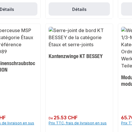
Détails
Détails
Kantenzwinge KT BESSEY
inenschraubstoc
ION
Modul
modu
CHF
Prix régulier :
25.53 CHF
Prix rég
65.7
De
s de livraison en sus
Prix TTC, frais de livraison en sus
Prix T