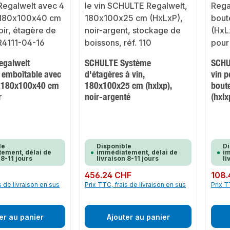
egalwelt
SCHULTE Système
SCHU
emboîtable avec
d'étagères à vin,
vin p
, 180x100x40 cm
180x100x25 cm (hxlxp),
bout
r
noir-argenté
(hxlx
le
Disponible
Di
ement, délai de
immédiatement, délai de
im
 8-11 jours
livraison 8-11 jours
li
Prix régulier :
456.24 CHF
Prix rég
108.
s de livraison en sus
Prix TTC, frais de livraison en sus
Prix T
er au panier
Ajouter au panier