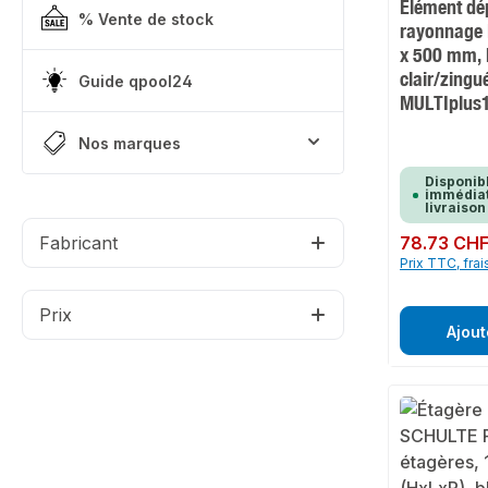
Elément dé
% Vente de stock
rayonnage 
x 500 mm, 
clair/zingué
Guide qpool24
MULTIplus
Nos marques
Disponib
immédiat
livraison
Fabricant
Prix régulier :
78.73 CH
Prix TTC, frai
Prix
Ajout