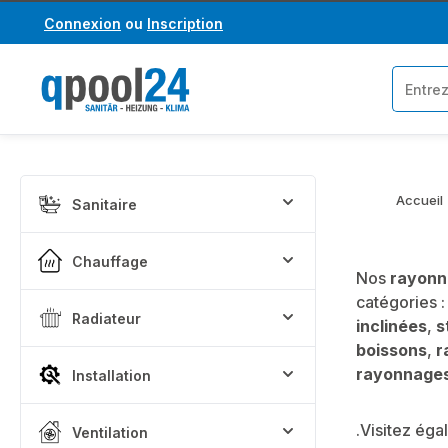
Connexion
ou
Inscription
asser au contenu principal
Passer à la recherche
Accueil
Sanitaire
Chauffage
Nos
rayonn
catégories 
Radiateur
inclinées
,
s
boissons
,
r
rayonnages
Installation
.Visitez ég
Ventilation