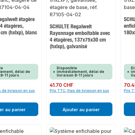
galwelt étagère
SCHU
 4 étagères,
enfic
SCHULTE Regalwelt
cm (hxlxp), blanc
180x
Rayonnage emboîtable avec
4 étagères, 137x75x30 cm
(hxlxp), galvanisé
le
Disponible
Di
ement, délai de
immédiatement, délai de
im
 8-11 jours
livraison 8-11 jours
li
Prix régulier :
41.70 CHF
Prix rég
70.4
s de livraison en sus
Prix TTC, frais de livraison en sus
Prix T
er au panier
Ajouter au panier