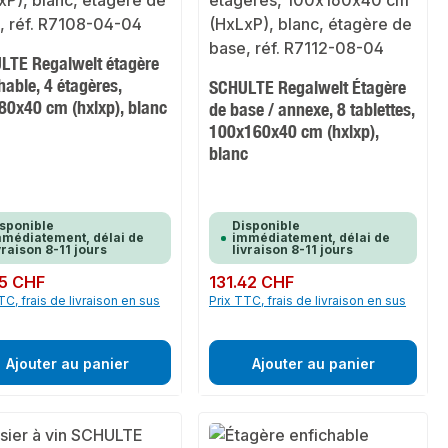
LTE Regalwelt étagère
hable, 4 étagères,
SCHULTE Regalwelt Étagère
80x40 cm (hxlxp), blanc
de base / annexe, 8 tablettes,
100x160x40 cm (hxlxp),
blanc
sponible
Disponible
médiatement, délai de
immédiatement, délai de
vraison 8-11 jours
livraison 8-11 jours
ulier :
5 CHF
Prix régulier :
131.42 CHF
TC, frais de livraison en sus
Prix TTC, frais de livraison en sus
Ajouter au panier
Ajouter au panier