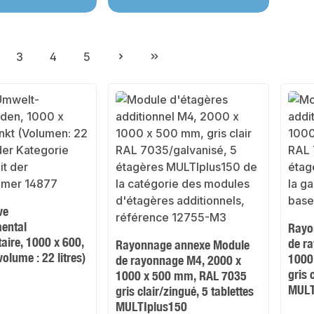
3
4
5
ge
Page
Page
Page
ve
ental
Rayo
aire, 1000 x 600,
de r
Rayonnage annexe Module
volume : 22 litres)
1000
de rayonnage M4, 2000 x
gris 
1000 x 500 mm, RAL 7035
MULT
gris clair/zingué, 5 tablettes
MULTIplus150