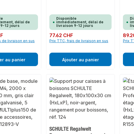
le
Disponible
Di
ement, délai de
immédiatement, délai de
im
 9-12 jours
livraison 9-12 jours
li
HF
Prix régulier :
77.62 CHF
Prix rég
89.2
s de livraison en sus
Prix TTC, frais de livraison en sus
Prix T
er au panier
Ajouter au panier
SCHULTE Regalwelt