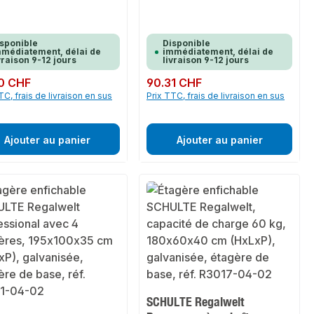
sponible
Disponible
médiatement, délai de
immédiatement, délai de
vraison 9-12 jours
livraison 9-12 jours
ulier :
0 CHF
Prix régulier :
90.31 CHF
TC, frais de livraison en sus
Prix TTC, frais de livraison en sus
Ajouter au panier
Ajouter au panier
SCHULTE Regalwelt