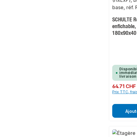
SCHULTE Re
enfichable,
180x90x40 
Disponib
immédiat
livraison
Prix régulier :
64.71 CHF
Prix TTC, frai
Ajout