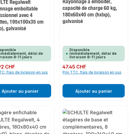
Rayonnage à emboîter,
LTE Regalwelt
capacité de charge 60 kg,
nnage emboîtable
180x60x40 cm (hxlxp),
ssionnel avec 4
galvanisé
ettes, 195x100x35 cm
p), galvanisé
sponible
Disponible
médiatement, délai de
immédiatement, délai de
vraison 8-11 jours
livraison 8-11 jours
ulier :
92 CHF
Prix régulier :
47.45 CHF
TC, frais de livraison en sus
Prix TTC, frais de livraison en sus
Ajouter au panier
Ajouter au panier