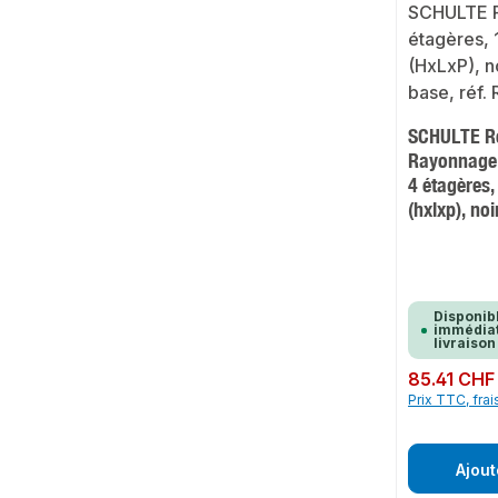
SCHULTE R
Rayonnage 
4 étagères
(hxlxp), noi
Disponib
immédiat
livraison
Prix régulier :
85.41 CHF
Prix TTC, frai
Ajout