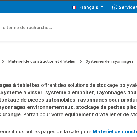
Français
Service
Matériel de construction et d'atelier
Systèmes de rayonnages
ages à tablettes
offrent des solutions de stockage polyval
:
Système à visser
,
système à emboîter
,
rayonnages dou
tockage de pièces automobiles
,
rayonnages pour produi
ayonnages environnementaux
,
stockage de petites piè
 d'angle
. Parfait pour votre
équipement d'atelier
et
de st
alement nos autres pages de la catégorie
Matériel de constr