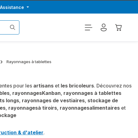
/Assistance
Le panier
Rayonnages à tablettes
entes pour les
artisans
et
les bricoleurs
. Découvrez nos
bles
,
rayonnages
Kanban
,
rayonnages à tablettes
ts longs
,
rayonnages de vestiaires
,
stockage de
ces
,
rayonnages
à tiroirs
,
rayonnages
alimentaires
et
ockage
uction & d'atelier
.