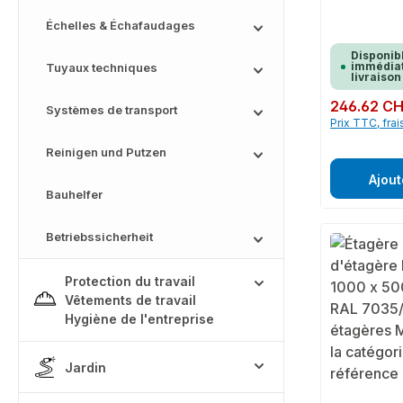
Échelles & Échafaudages
Disponib
immédiat
Tuyaux techniques
livraison
Prix régulier :
246.62 C
Systèmes de transport
Prix TTC, frai
Reinigen und Putzen
Ajout
Bauhelfer
Betriebssicherheit
Protection du travail
Vêtements de travail
Hygiène de l'entreprise
Jardin