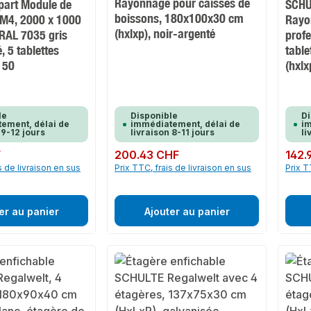
Rayonnage pour caisses de
part Module de
SCHU
boissons, 180x100x30 cm
M4, 2000 x 1000
Rayo
(hxlxp), noir-argenté
RAL 7035 gris
profe
, 5 tablettes
tabl
150
(hxlx
le
Disponible
Di
ement, délai de
immédiatement, délai de
im
 9-12 jours
livraison 8-11 jours
li
F
Prix régulier :
200.43 CHF
Prix rég
142.
s de livraison en sus
Prix TTC, frais de livraison en sus
Prix T
er au panier
Ajouter au panier