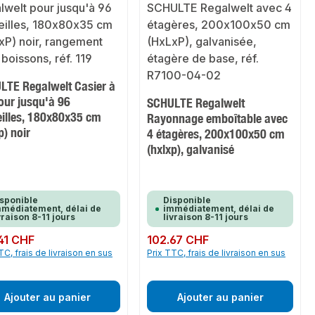
LTE Regalwelt Casier à
our jusqu'à 96
SCHULTE Regalwelt
eilles, 180x80x35 cm
Rayonnage emboîtable avec
p) noir
4 étagères, 200x100x50 cm
(hxlxp), galvanisé
sponible
Disponible
médiatement, délai de
immédiatement, délai de
vraison 8-11 jours
livraison 8-11 jours
ulier :
41 CHF
Prix régulier :
102.67 CHF
TC, frais de livraison en sus
Prix TTC, frais de livraison en sus
Ajouter au panier
Ajouter au panier