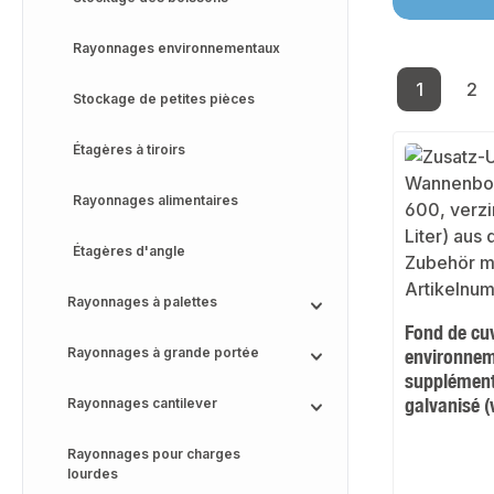
Rayonnages environnementaux
1
2
Page
Pa
Stockage de petites pièces
Étagères à tiroirs
Rayonnages alimentaires
Étagères d'angle
Rayonnages à palettes
Fond de cu
Rayonnages à grande portée
environnem
supplément
galvanisé (
Rayonnages cantilever
Rayonnages pour charges
lourdes