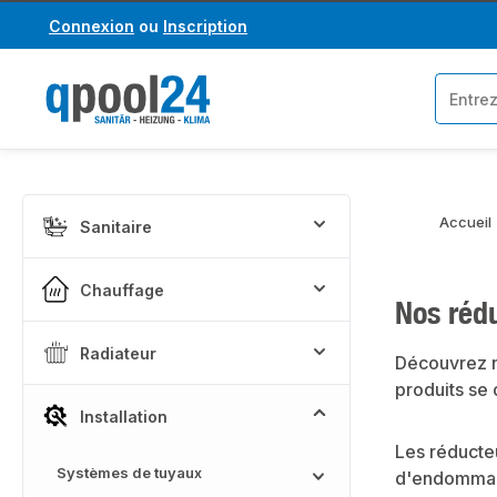
Connexion
ou
Inscription
asser au contenu principal
Passer à la recherche
Accueil
Sanitaire
Chauffage
Nos rédu
Radiateur
Découvrez n
produits se 
Installation
Les réducteu
Systèmes de tuyaux
d'endommager