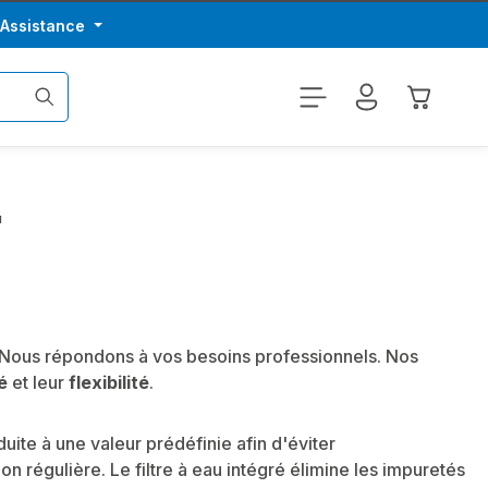
/Assistance
Le panier
u
 Nous répondons à vos besoins professionnels. Nos
é
et leur
flexibilité
.
uite à une valeur prédéfinie afin d'éviter
on régulière. Le filtre à eau intégré élimine les impuretés