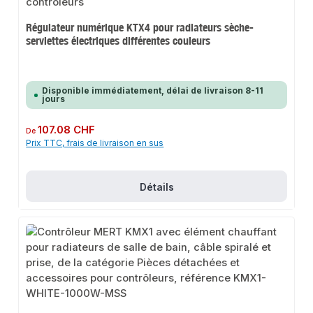
Régulateur numérique KTX4 pour radiateurs sèche-
serviettes électriques différentes couleurs
Disponible immédiatement, délai de livraison 8-11
jours
Prix régulier :
107.08 CHF
De
Prix TTC, frais de livraison en sus
Détails