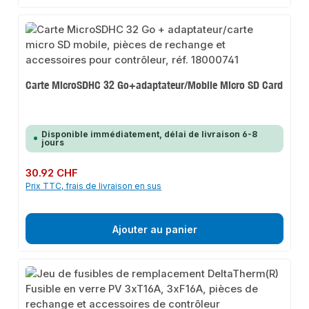
Carte MicroSDHC 32 Go+adaptateur/Mobile Micro SD Card
Disponible immédiatement, délai de livraison 6-8
jours
Prix régulier :
30.92 CHF
Prix TTC, frais de livraison en sus
Ajouter au panier