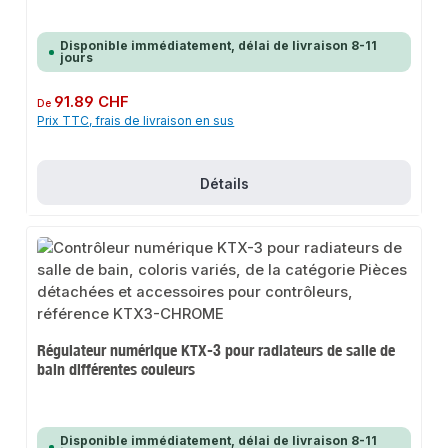
Disponible immédiatement, délai de livraison 8-11
jours
Prix régulier :
91.89 CHF
De
Prix TTC, frais de livraison en sus
Détails
Régulateur numérique KTX-3 pour radiateurs de salle de
bain différentes couleurs
Disponible immédiatement, délai de livraison 8-11