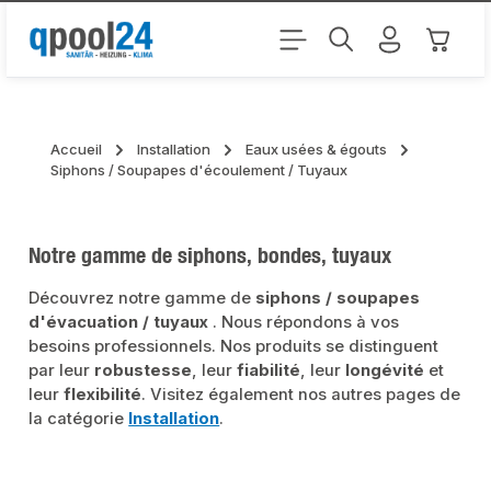
Passer au contenu principal
Le pani
Accueil
Installation
Eaux usées & égouts
Siphons / Soupapes d'écoulement / Tuyaux
Notre gamme de siphons, bondes, tuyaux
Découvrez notre gamme de
siphons / soupapes
d'évacuation / tuyaux
. Nous répondons à vos
besoins professionnels. Nos produits se distinguent
par leur
robustesse
, leur
fiabilité
, leur
longévité
et
leur
flexibilité
. Visitez également nos autres pages de
la catégorie
Installation
.