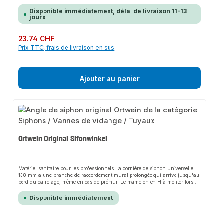
Les équerres de siphon et les capuchons de protection correspondants sont
disponibles séparément.
Disponible immédiatement, délai de livraison 11-13
jours
Prix régulier :
23.74 CHF
Prix TTC, frais de livraison en sus
Ajouter au panier
Ortwein Original Sifonwinkel
Matériel sanitaire pour les professionnels La cornière de siphon universelle
138 mm a une branche de raccordement mural prolongée qui arrive jusqu'au
bord du carrelage, même en cas de prémur. Le mamelon en H à monter lors
du montage final se trouve toujours devant le bord du carrelage, de sorte que
les fuites ne peuvent pas s'infiltrer dans le corps du bâtiment. Le côté
Disponible immédiatement
raccordement de l'équerre de siphon peut être utilisé de manière universelle
pour des tuyaux d'évacuation de 40 et 50 mm de diamètre. Le coude de
siphon est équipé d'un nipple en H et d'un capuchon de protection étanche