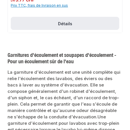
De
d'eauConception robuste pour une longue durée de vieDomaines
Prix TTC, frais de livraison en sus
d'applicationConduites d'eaux uséesTuyaux HTInstallations
sanitairesDonnées du produitMatériau : plastique de haute qualitéConvient
pour : Tubes HTMarque : AlcaPlastDans notre assortiment, vous trouverez
également des accessoires adaptés ainsi que d'autres produits pour le
raccordement.
Détails
Garnitures d'écoulement et soupapes d'écoulement -
Pour un écoulement sûr de l'eau
La garniture d'écoulement est une unité complète qui
relie l'écoulement des lavabos, des éviers ou des
bacs à laver au système d'évacuation. Elle se
compose généralement d'un robinet d'écoulement,
d'un siphon et, le cas échéant, d'un raccord de trop-
plein. Cela permet de garantir que l'eau s'écoule de
manière contrôlée et qu'aucune odeur désagréable
ne s'échappe de la conduite d'évacuation.Une
garniture d'écoulement pour lavabos avec trop-plein
est nécessaire lorsque le lavabo lui-même dispose