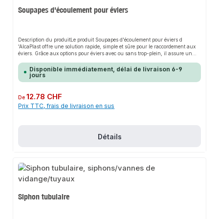
Soupapes d'écoulement pour éviers
Description du produitLe produit Soupapes d'écoulement pour éviers d
'AlcaPlast offre une solution rapide, simple et sûre pour le raccordement aux
éviers. Grâce aux options pour éviers avec ou sans trop-plein, il assure un
maintien parfait et s'adapte de manière flexible aux différentes exigences
d'évacuation. Sa conception robuste et son montage facile font de ce produit
Disponible immédiatement, délai de livraison 6-9
un choix fiable pour toute installation.CaractéristiquesConvient aux éviers
jours
avec une évacuation de ø 90mmDisponible avec ou sans trop-
pleinConception robuste pour une longue durée de vieDomaines
d'applicationÉviersÉviersDonnées du produitMatériau : plastique de haute
Prix régulier :
12.78 CHF
De
qualitéConvient pour : Evier avec écoulement de ø 90mmMarque :
Prix TTC, frais de livraison en sus
AlcaPlastDans notre assortiment, vous trouverez également des accessoires
adaptés ainsi que d'autres produits pour le raccordement.
Détails
Siphon tubulaire