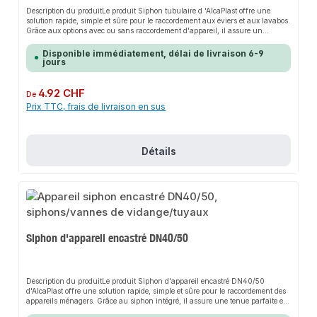
Description du produitLe produit Siphon tubulaire d 'AlcaPlast offre une
solution rapide, simple et sûre pour le raccordement aux éviers et aux lavabos.
Grâce aux options avec ou sans raccordement d'appareil, il assure un
maintien parfait et s'adapte de manière flexible aux différentes exigences
d'installation. Sa conception robuste et son montage facile font de ce produit
Disponible immédiatement, délai de livraison 6-9
un choix fiable pour toute installation.CaractéristiquesConvient aux éviers
jours
équipés d'une soupape de vidange de 1,5 pouceDisponible avec ou sans
raccordement d'appareil pour lave-vaisselle ou lave-lingeDesign robuste pour
une longue durée de vieDomaines d'applicationEvierÉviersRaccords pour
Prix régulier :
4.92 CHF
De
appareils ménagersDonnées du produitMatériau : plastique de haute
Prix TTC, frais de livraison en sus
qualitéConvient pour : Éviers et tables d'évierMarque : AlcaPlastDans notre
assortiment, vous trouverez également des accessoires adaptés ainsi que
d'autres produits pour le raccordement.
Détails
Siphon d'appareil encastré DN40/50
Description du produitLe produit Siphon d'appareil encastré DN40/50
d'AlcaPlast offre une solution rapide, simple et sûre pour le raccordement des
appareils ménagers. Grâce au siphon intégré, il assure une tenue parfaite et
s'adapte en toute flexibilité aux différents raccords de tuyaux. Sa conception