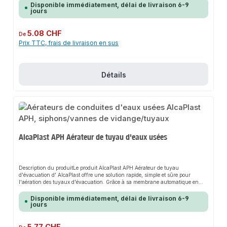
robuste et son montage facile font de ce produit un choix fiable pour toute
Disponible immédiatement, délai de livraison 6-9
installation.CaractéristiquesSiphon intégréCache mural en acier inoxydable
jours
inclusConvient aux raccords de tuyau de 20 à 23 mmDesign robuste pour
une longue durée de vieDomaines d'applicationRaccordement de lave-
vaisselleRaccordement de machines à laverRaccordement de sèche-linge à
Prix régulier :
5.08 CHF
De
condensationRaccordement de sèche-linge à pompe à chaleurDonnées du
Prix TTC, frais de livraison en sus
produitMatériau : plastique de haute qualité et acier inoxydableConvient pour
: Appareils ménagersMarque : AlcaPlastDans notre assortiment, vous
trouverez également des accessoires adaptés ainsi que d'autres produits pour
le raccordement.
Détails
AlcaPlast APH Aérateur de tuyau d'eaux usées
Description du produitLe produit AlcaPlast APH Aérateur de tuyau
d'évacuation d' AlcaPlast offre une solution rapide, simple et sûre pour
l'aération des tuyaux d'évacuation. Grâce à sa membrane automatique en
caoutchouc, il assure un maintien parfait et s'adapte de manière flexible aux
différents diamètres de tuyaux. Sa conception robuste et son montage facile
Disponible immédiatement, délai de livraison 6-9
font de ce produit un choix fiable pour toute
jours
installation.CaractéristiquesOuverture et fermeture automatiques en cas de
dépressionEmpêche les siphons de se vider et les odeurs de
s'infiltrerAugmente la flexibilité lors de l'installation des conduites
Prix régulier :
5.77 CHF