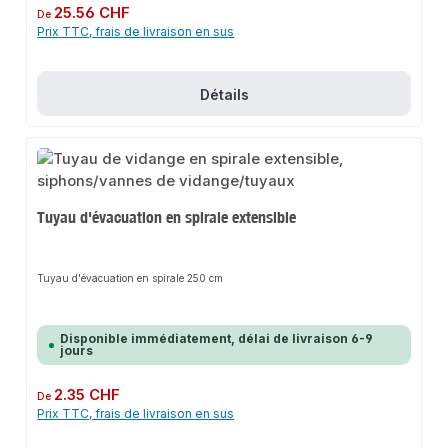
au gaz. Le nipple en H peut être utilisé pour les tuyaux de raccordement de
Prix régulier :
25.56 CHF
De
32 mm. Cela garantit que le nipple en H approprié est déjà monté lors du
Prix TTC, frais de livraison en sus
montage final. Le capuchon de protection monté peut être utilisé après son
utilisation comme fermeture étanche au gaz pendant la phase de gros œuvre
comme capuchon de protection de construction pour les conduites et les
raccords de 12 à 35 mm. avec capuchon de protection et joint
Détails
Tuyau d'évacuation en spirale extensible
Tuyau d'évacuation en spirale 250 cm
Disponible immédiatement, délai de livraison 6-9
jours
Prix régulier :
2.35 CHF
De
Prix TTC, frais de livraison en sus