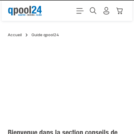
Passer au contenu principal
Le pani
Accueil
Guide qpool24
Bienvenue dans la section conseils de