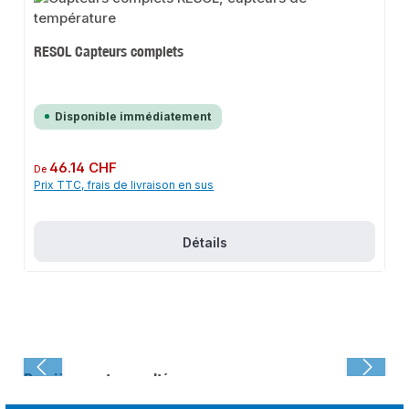
RESOL Capteurs complets
Disponible immédiatement
Prix régulier :
46.14 CHF
De
Prix TTC, frais de livraison en sus
Détails
Dernièrement consulté :