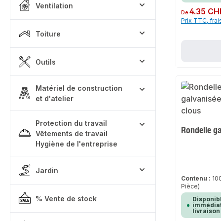
Ventilation
Prix régulier :
4.35 CH
De
Prix TTC, frai
Toiture
Outils
Matériel de construction
et d'atelier
Protection du travail
Rondelle g
Vêtements de travail
Hygiène de l'entreprise
Jardin
Contenu :
10
Pièce)
% Vente de stock
Disponib
immédiat
livraison