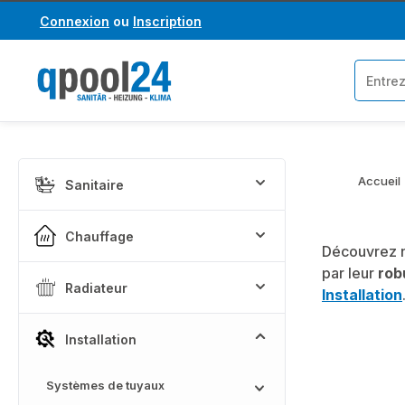
Connexion
ou
Inscription
asser au contenu principal
Passer à la recherche
Accueil
Sanitaire
Chauffage
Découvrez n
par leur
rob
Radiateur
Installation
Installation
Systèmes de tuyaux