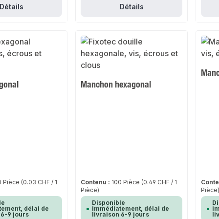
Détails
Détails
Manc
gonal
Manchon hexagonal
0 Pièce
(0.03 CHF / 1
Contenu :
100 Pièce
(0.49 CHF / 1
Conte
Pièce)
Pièce
le
Disponible
Di
ement, délai de
immédiatement, délai de
im
 6-9 jours
livraison 6-9 jours
li