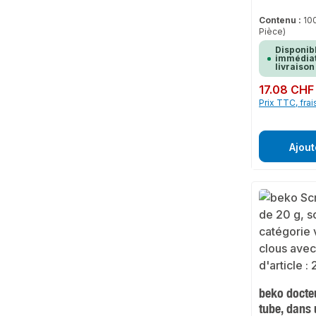
Contenu :
10
Pièce)
Disponib
immédiat
livraison
Prix régulier :
17.08 CHF
Prix TTC, frai
Ajout
beko docteu
tube, dans 