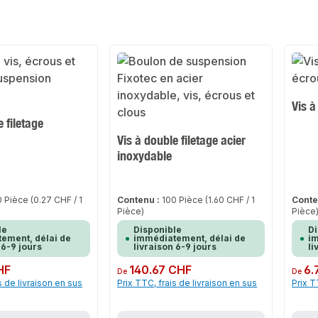
Vis à
e filetage
Vis à double filetage acier
inoxydable
0 Pièce
(0.27 CHF / 1
Contenu :
100 Pièce
(1.60 CHF / 1
Conte
Pièce)
Pièce
le
Disponible
Di
ement, délai de
immédiatement, délai de
im
 6-9 jours
livraison 6-9 jours
li
HF
Prix régulier :
140.67 CHF
Prix rég
6.
De
De
s de livraison en sus
Prix TTC, frais de livraison en sus
Prix T