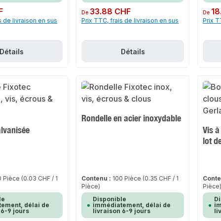
F
Prix régulier :
33.88 CHF
Prix rég
18
De
De
s de livraison en sus
Prix TTC, frais de livraison en sus
Prix T
Détails
Détails
Rondelle en acier inoxydable
alvanisée
Vis à
lot d
0 Pièce
(0.03 CHF / 1
Contenu :
100 Pièce
(0.35 CHF / 1
Conte
Pièce)
Pièce
le
Disponible
Di
ement, délai de
immédiatement, délai de
im
 6-9 jours
livraison 6-9 jours
li