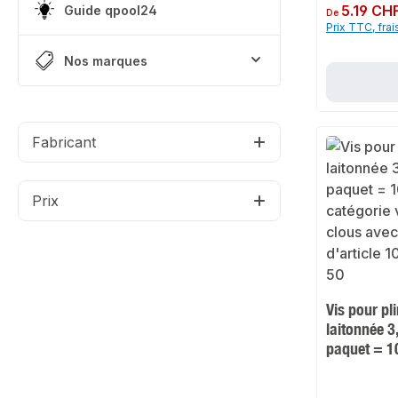
Prix régulier :
5.19 CH
Guide qpool24
De
Prix TTC, frai
Nos marques
Fabricant
Prix
Vis pour pl
laitonnée 3
paquet = 1