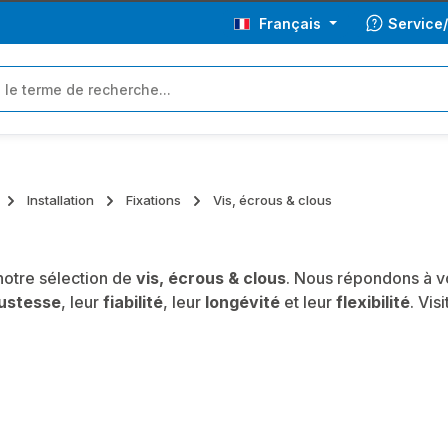
Français
Service
Installation
Fixations
Vis, écrous & clous
otre sélection de
vis, écrous & clous
. Nous répondons à vo
ustesse
, leur
fiabilité
, leur
longévité
et leur
flexibilité
. Vis
.