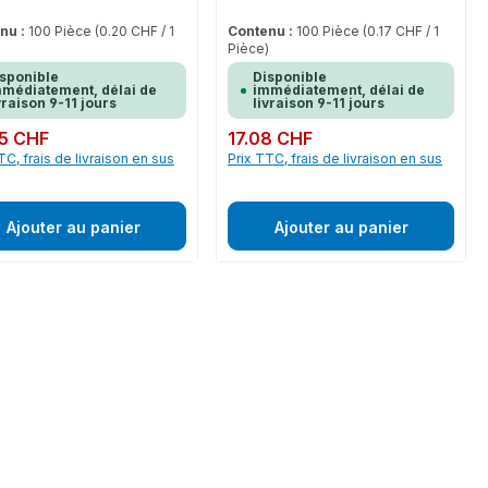
nu :
100 Pièce
(0.20 CHF / 1
Contenu :
100 Pièce
(0.17 CHF / 1
)
Pièce)
sponible
Disponible
médiatement, délai de
immédiatement, délai de
vraison 9-11 jours
livraison 9-11 jours
ulier :
5 CHF
Prix régulier :
17.08 CHF
TC, frais de livraison en sus
Prix TTC, frais de livraison en sus
Ajouter au panier
Ajouter au panier