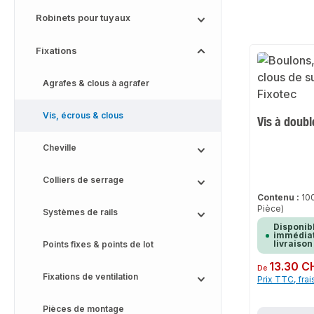
Robinets pour tuyaux
Fixations
Agrafes & clous à agrafer
Vis, écrous & clous
Vis à doubl
Cheville
Colliers de serrage
Contenu :
10
Pièce)
Systèmes de rails
Disponib
immédiat
livraison
Points fixes & points de lot
Prix régulier :
13.30 C
De
Fixations de ventilation
Prix TTC, frai
Pièces de montage