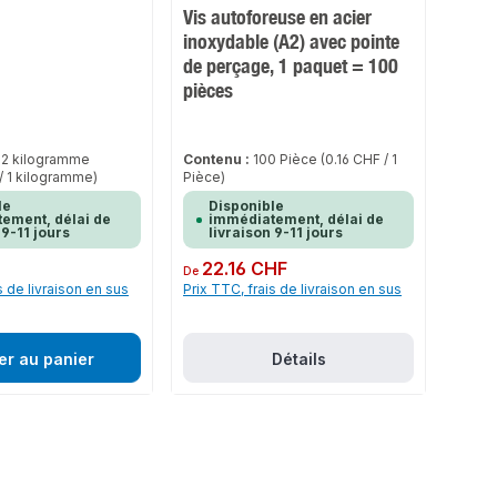
Vis autoforeuse en acier
inoxydable (A2) avec pointe
de perçage, 1 paquet = 100
pièces
02 kilogramme
Contenu :
100 Pièce
(0.16 CHF / 1
 / 1 kilogramme)
Pièce)
le
Disponible
ement, délai de
immédiatement, délai de
 9-11 jours
livraison 9-11 jours
Prix régulier :
22.16 CHF
De
s de livraison en sus
Prix TTC, frais de livraison en sus
er au panier
Détails