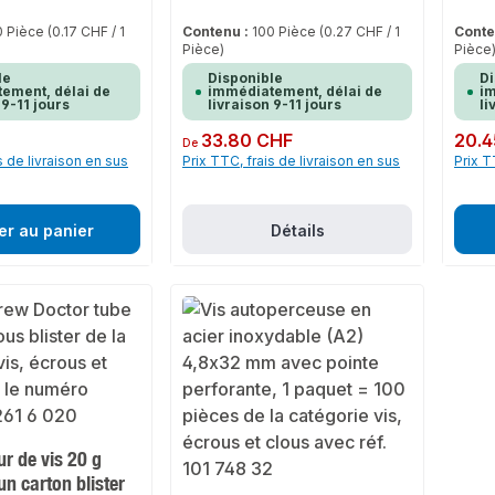
0 Pièce
(0.17 CHF / 1
Contenu :
100 Pièce
(0.27 CHF / 1
Conte
Pièce)
Pièce
le
Disponible
Di
ement, délai de
immédiatement, délai de
im
 9-11 jours
livraison 9-11 jours
li
Prix régulier :
33.80 CHF
Prix rég
20.4
De
s de livraison en sus
Prix TTC, frais de livraison en sus
Prix T
er au panier
Détails
r de vis 20 g
un carton blister