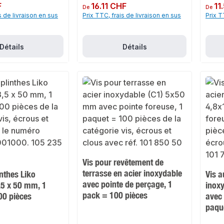
F
Prix régulier :
16.11 CHF
Prix rég
11
De
De
s de livraison en sus
Prix TTC, frais de livraison en sus
Prix T
Détails
Détails
Vis pour revêtement de
terrasse en acier inoxydable
inthes Liko
Vis a
avec pointe de perçage, 1
,5 x 50 mm, 1
inox
pack = 100 pièces
00 pièces
avec 
paqu