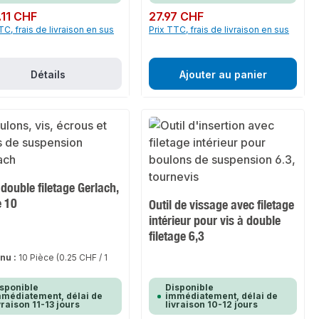
ulier :
.11 CHF
Prix régulier :
27.97 CHF
TC, frais de livraison en sus
Prix TTC, frais de livraison en sus
Détails
Ajouter au panier
 double filetage Gerlach,
e 10
Outil de vissage avec filetage
intérieur pour vis à double
filetage 6,3
nu :
10 Pièce
(0.25 CHF / 1
)
sponible
Disponible
médiatement, délai de
immédiatement, délai de
vraison 11-13 jours
livraison 10-12 jours