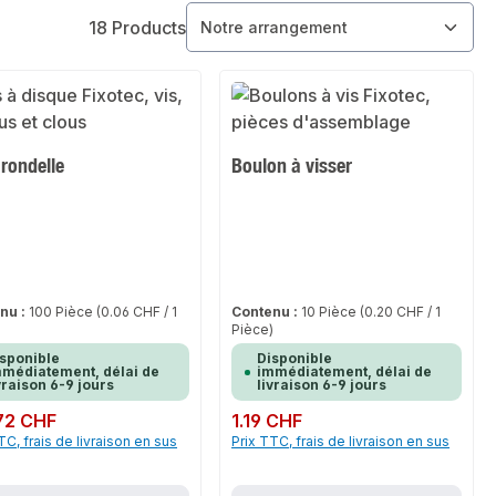
18 Products
 rondelle
Boulon à visser
nu :
100 Pièce
(0.06 CHF / 1
Contenu :
10 Pièce
(0.20 CHF / 1
)
Pièce)
sponible
Disponible
médiatement, délai de
immédiatement, délai de
vraison 6-9 jours
livraison 6-9 jours
ulier :
72 CHF
Prix régulier :
1.19 CHF
TC, frais de livraison en sus
Prix TTC, frais de livraison en sus