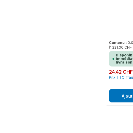
Contenu :
0.
(1 221.00 CHF
Disponib
immédiat
livraison
Prix régulier :
24.42 CHF
Prix TTC, frai
Ajout