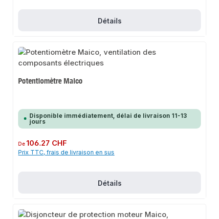
Détails
Potentiomètre Maico
Disponible immédiatement, délai de livraison 11-13
jours
Prix régulier :
106.27 CHF
De
Prix TTC, frais de livraison en sus
Détails