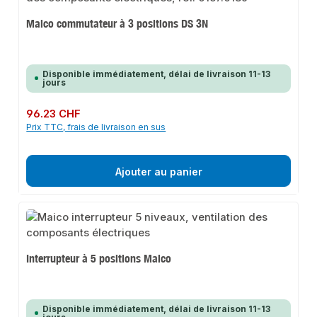
Maico commutateur à 3 positions DS 3N
Disponible immédiatement, délai de livraison 11-13
jours
Prix régulier :
96.23 CHF
Prix TTC, frais de livraison en sus
Ajouter au panier
Interrupteur à 5 positions Maico
Disponible immédiatement, délai de livraison 11-13