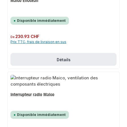
Maico EnOcean
Disponible immédiatement
Prix régulier :
230.93 CHF
De
Prix TTC, frais de livraison en sus
Détails
Interrupteur radio Maico
Disponible immédiatement