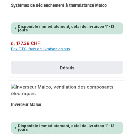
Systèmes de déclenchement à thermistance Maico
Disponible immédiatement, délai de livraison 11-13
jours
Prix régulier :
177.38 CHF
De
Prix TTC, frais de livraison en sus
Détails
Inverseur Maico
Disponible immédiatement, délai de livraison 11-13
jours