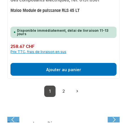
Maico Module de puissance RLS 45 LT
Disponible immédiatement, délai de livraison 11-13
jours
Prix régulier :
258.67 CHF
Prix TTC, frais de livraison en sus
Ajouter au panier
1
2
Page
Page
Dernièrement consulté :