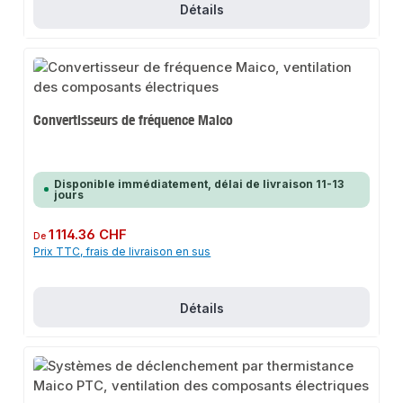
Détails
Convertisseurs de fréquence Maico
Disponible immédiatement, délai de livraison 11-13
jours
Prix régulier :
1 114.36 CHF
De
Prix TTC, frais de livraison en sus
Détails