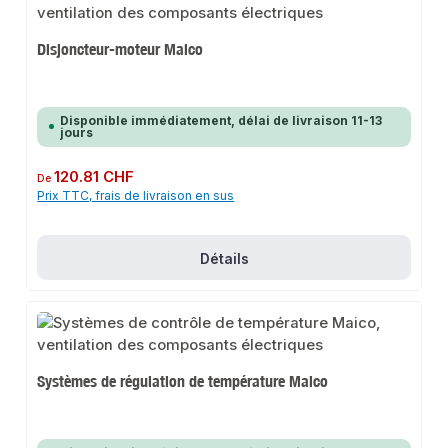
Disjoncteur-moteur Maico
Disponible immédiatement, délai de livraison 11-13
jours
Prix régulier :
120.81 CHF
De
Prix TTC, frais de livraison en sus
Détails
Systèmes de régulation de température Maico