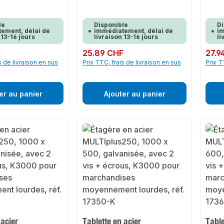
le
Disponible
Di
ement, délai de
immédiatement, délai de
im
 13-16 jours
livraison 13-16 jours
li
F
Prix régulier :
25.89 CHF
Prix rég
27.9
s de livraison en sus
Prix TTC, frais de livraison en sus
Prix T
er au panier
Ajouter au panier
 acier
Tablette en acier
Table