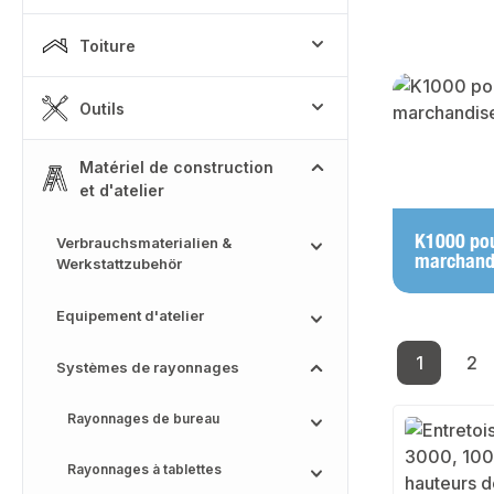
Toiture
Skip categor
Outils
Matériel de construction
et d'atelier
K1000 pou
Verbrauchsmaterialien &
marchandi
Werkstattzubehör
Equipement d'atelier
1
2
Systèmes de rayonnages
Page
Pa
Rayonnages de bureau
Rayonnages à tablettes