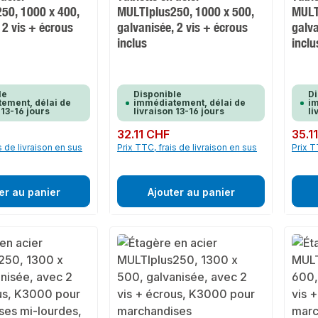
50, 1000 x 400,
MULTIplus250, 1000 x 500,
MULT
 2 vis + écrous
galvanisée, 2 vis + écrous
galva
inclus
inclu
le
Disponible
Di
ement, délai de
immédiatement, délai de
im
 13-16 jours
livraison 13-16 jours
li
Prix régulier :
32.11 CHF
Prix rég
35.1
s de livraison en sus
Prix TTC, frais de livraison en sus
Prix T
er au panier
Ajouter au panier