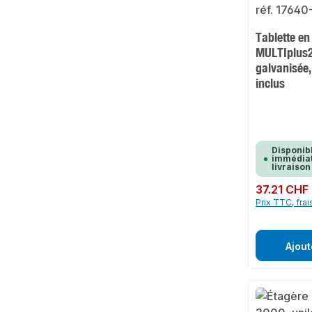
Tablette en
MULTIplus2
galvanisée,
inclus
Disponib
immédiat
livraison
Prix régulier :
37.21 CHF
Prix TTC, frai
Ajout