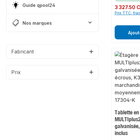
Guide qpool24
Prix régulier :
3 327.50 
Prix TTC, frai
Nos marques
Ajout
Fabricant
Prix
Tablette en
MULTIplus2
galvanisée,
inclus