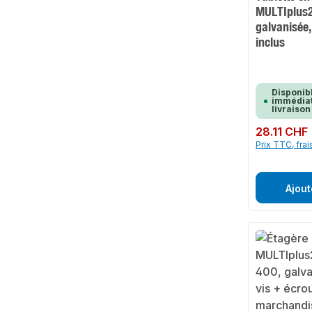
MULTIplus2
galvanisée,
inclus
Disponib
immédiat
livraison
Prix régulier :
28.11 CHF
Prix TTC, frai
Ajout