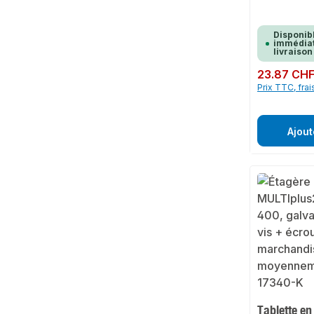
Disponib
immédiat
livraison
Prix régulier :
23.87 CH
Prix TTC, frai
Ajout
Tablette en