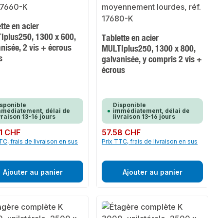
tte en acier
Iplus250, 1300 x 600,
Tablette en acier
nisée, 2 vis + écrous
MULTIplus250, 1300 x 800,
s
galvanisée, y compris 2 vis +
écrous
sponible
Disponible
médiatement, délai de
immédiatement, délai de
vraison 13-16 jours
livraison 13-16 jours
ulier :
1 CHF
Prix régulier :
57.58 CHF
TC, frais de livraison en sus
Prix TTC, frais de livraison en sus
Ajouter au panier
Ajouter au panier