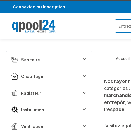
Connexion
ou
Inscription
asser au contenu principal
Passer à la recherche
Accueil
Sanitaire
Chauffage
Nos
rayonn
catégories 
Radiateur
marchandi
entrepôt
, 
l'espace
Installation
.Visitez ég
Ventilation