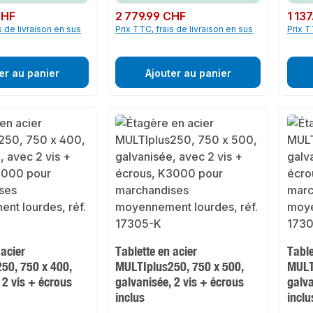
CHF
Prix régulier :
2 779.99 CHF
Prix rég
1 13
s de livraison en sus
Prix TTC, frais de livraison en sus
Prix T
er au panier
Ajouter au panier
 acier
Tablette en acier
Table
50, 750 x 400,
MULTIplus250, 750 x 500,
MULT
 2 vis + écrous
galvanisée, 2 vis + écrous
galva
inclus
inclu