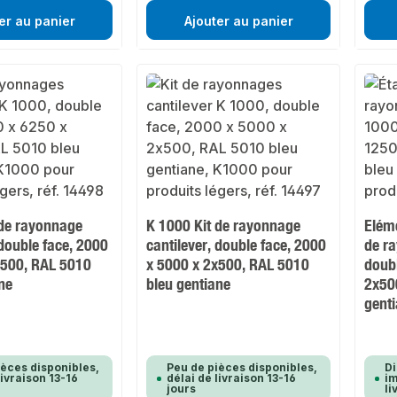
er au panier
Ajouter au panier
 de rayonnage
K 1000 Kit de rayonnage
Eléme
 double face, 2000
cantilever, double face, 2000
de ra
x500, RAL 5010
x 5000 x 2x500, RAL 5010
doubl
ne
bleu gentiane
2x50
gent
ièces disponibles,
Peu de pièces disponibles,
Di
livraison 13-16
délai de livraison 13-16
im
jours
li