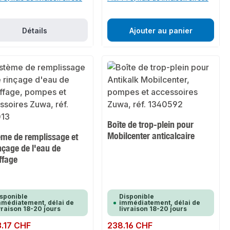
Détails
Ajouter au panier
Boîte de trop-plein pour
Mobilcenter anticalcaire
ème de remplissage et
nçage de l'eau de
ffage
sponible
Disponible
médiatement, délai de
immédiatement, délai de
vraison 18-20 jours
livraison 18-20 jours
ulier :
3.17 CHF
Prix régulier :
238.16 CHF