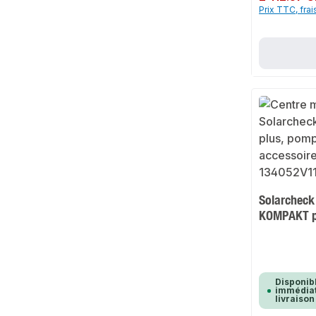
Prix TTC, frai
Solarcheck
KOMPAKT p
Disponib
immédiat
livraison