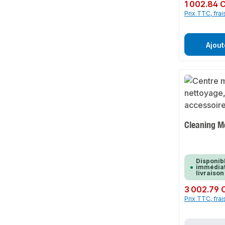
Prix régulier :
1 002.84 
Prix TTC, frai
Ajout
Cleaning M
Disponib
immédiat
livraison
Prix régulier :
3 002.79 
Prix TTC, frai