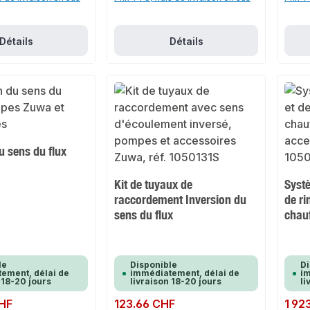
Détails
Détails
u sens du flux
Kit de tuyaux de
Syst
raccordement Inversion du
de ri
sens du flux
chau
le
Disponible
Di
ement, délai de
immédiatement, délai de
im
 18-20 jours
livraison 18-20 jours
li
CHF
Prix régulier :
123.66 CHF
Prix rég
1 92