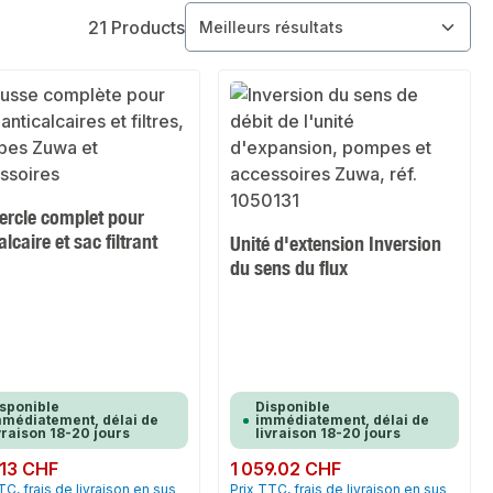
21 Products
ercle complet pour
alcaire et sac filtrant
Unité d'extension Inversion
du sens du flux
sponible
Disponible
médiatement, délai de
immédiatement, délai de
vraison 18-20 jours
livraison 18-20 jours
ulier :
.13 CHF
Prix régulier :
1 059.02 CHF
TC, frais de livraison en sus
Prix TTC, frais de livraison en sus