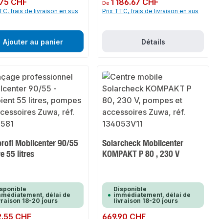
ulier :
75 CHF
Prix régulier :
1 186.67 CHF
De
TC, frais de livraison en sus
Prix TTC, frais de livraison en sus
Ajouter au panier
Détails
rofi Mobilcenter 90/55
Solarcheck Mobilcenter
e 55 litres
KOMPAKT P 80 , 230 V
sponible
Disponible
médiatement, délai de
immédiatement, délai de
vraison 18-20 jours
livraison 18-20 jours
ulier :
2.55 CHF
Prix régulier :
669.90 CHF