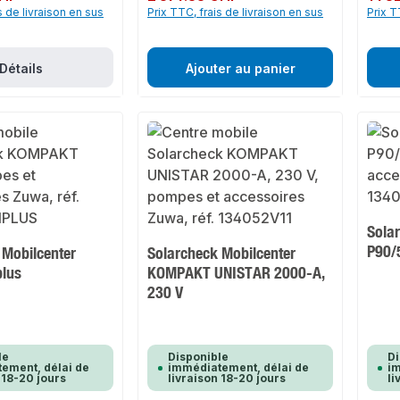
s de livraison en sus
Prix TTC, frais de livraison en sus
Prix T
Détails
Ajouter au panier
Sola
P90/
 Mobilcenter
Solarcheck Mobilcenter
lus
KOMPAKT UNISTAR 2000-A,
230 V
le
Disponible
Di
ement, délai de
immédiatement, délai de
im
 18-20 jours
livraison 18-20 jours
li