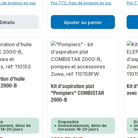
s de livraison en sus
Prix TTC, frais de livraison en sus
Prix T
Détails
Ajouter au panier
tion d'huile
 2000-B
Kit d'aspiration plat
Kit 
"Pompiers" COMBISTAR
avec 
2000-B
le
Disponible
Di
ement, délai de
immédiatement, délai de
im
 18-20 jours
livraison 18-20 jours
li