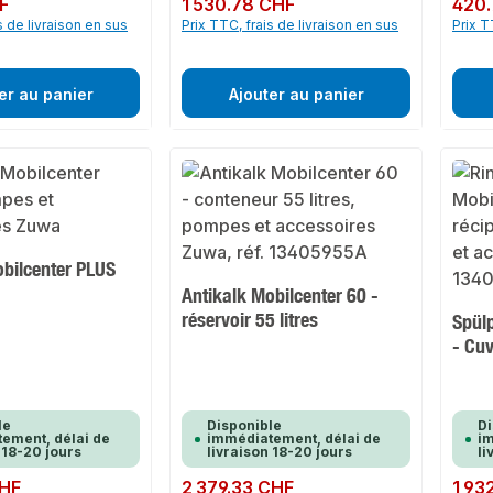
F
Prix régulier :
1 530.78 CHF
Prix rég
420.
s de livraison en sus
Prix TTC, frais de livraison en sus
Prix T
er au panier
Ajouter au panier
obilcenter PLUS
Antikalk Mobilcenter 60 -
réservoir 55 litres
Spülp
- Cuv
le
Disponible
Di
ement, délai de
immédiatement, délai de
im
 18-20 jours
livraison 18-20 jours
li
CHF
Prix régulier :
2 379.33 CHF
Prix rég
1 93