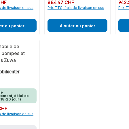
CHF
Prix régulier :
884.47 CHF
Prix rég
942.
s de livraison en sus
Prix TTC, frais de livraison en sus
Prix T
er au panier
Ajouter au panier
obilcenter
le
ement, délai de
 18-20 jours
CHF
s de livraison en sus