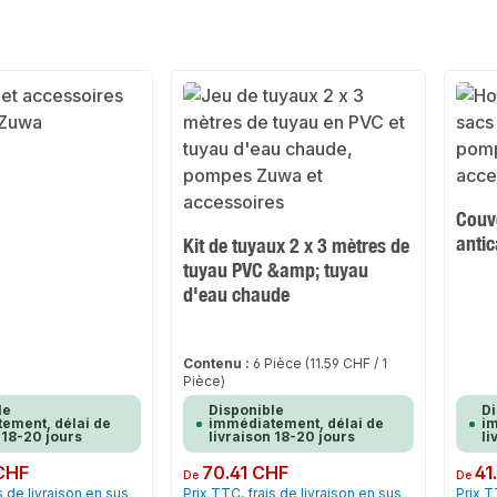
Couv
antic
Kit de tuyaux 2 x 3 mètres de
tuyau PVC &amp; tuyau
d'eau chaude
Contenu :
6 Pièce
(11.59 CHF / 1
Pièce)
le
Disponible
Di
ement, délai de
immédiatement, délai de
im
 18-20 jours
livraison 18-20 jours
li
CHF
Prix régulier :
70.41 CHF
Prix rég
41
De
De
s de livraison en sus
Prix TTC, frais de livraison en sus
Prix T