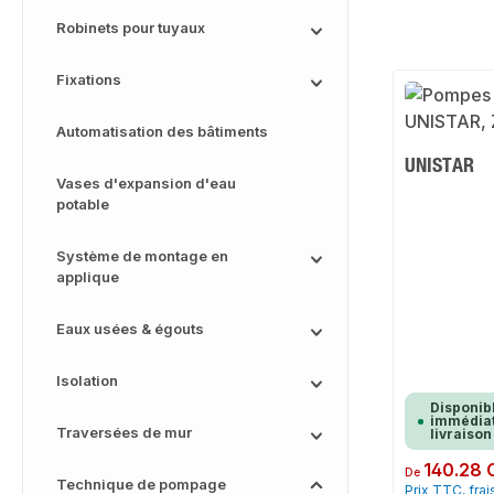
Robinets pour tuyaux
Fixations
Automatisation des bâtiments
UNISTAR
Vases d'expansion d'eau
potable
Système de montage en
applique
Eaux usées & égouts
Isolation
Disponib
immédiat
Traversées de mur
livraison
Prix régulier :
140.28 
De
Technique de pompage
Prix TTC, frai