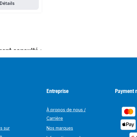
Détails
ent consulté :
Entreprise
Payment 
À propos de nous /
Carrière
s sur
Nos marques
on