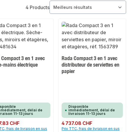
4 Products
 Compact 3 en 1 avec
Rada Compact 3 en 1 avec
e-mains électrique
distributeur de serviettes en
papier
sponible
Disponible
médiatement, délai de
immédiatement, délai de
vraison 11-13 jours
livraison 11-13 jours
ulier :
7.83 CHF
Prix régulier :
4 737.08 CHF
TC, frais de livraison en sus
Prix TTC, frais de livraison en sus