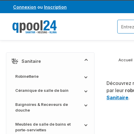
Connexion
ou
Inscription
asser au contenu principal
Passer à la recherche
Accueil
Sanitaire
Robinetterie
Découvrez n
par leur
rob
Céramique de salle de bain
Sanitaire
.
Baignoires & Receveurs de
douche
Meubles de salle de bains et
porte-serviettes