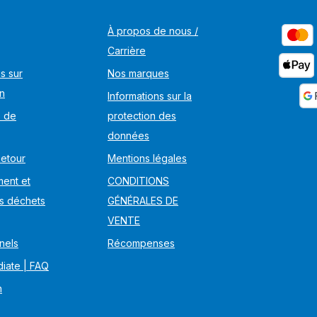
À propos de nous /
Carrière
s sur
Nos marques
on
Informations sur la
s de
protection des
données
Retour
Mentions légales
ent et
CONDITIONS
s déchets
GÉNÉRALES DE
VENTE
nels
Récompenses
iate | FAQ
n