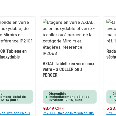
K Tablette en
Rada
 inoxydable
sèch
AXIAL Tablette en verre inox
verre - à COLLER ou à
PERCER
le
Disponible
Di
ement, délai de
immédiatement, délai de
im
 12-14 jours
livraison 12-14 jours
li
F
Prix régulier :
48.49 CHF
Prix rég
5 23
s de livraison en sus
Prix TTC, frais de livraison en sus
Prix T