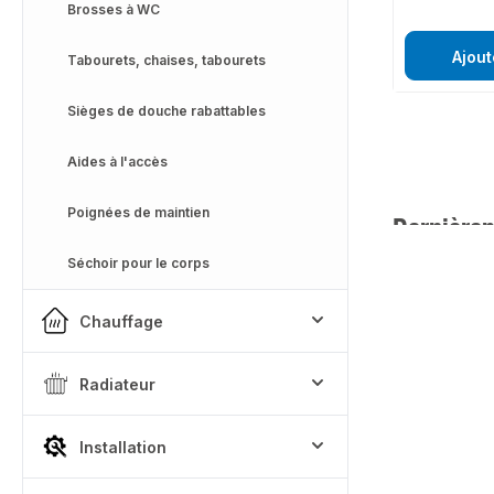
Brosses à WC
Ajout
Tabourets, chaises, tabourets
Sièges de douche rabattables
Aides à l'accès
Poignées de maintien
Dernièrem
Séchoir pour le corps
Chauffage
Radiateur
Installation