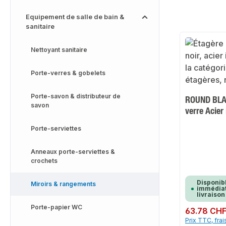
Equipement de salle de bain &
sanitaire
Nettoyant sanitaire
Porte-verres & gobelets
Porte-savon & distributeur de
ROUND BLAC
savon
verre Acier
Porte-serviettes
Anneaux porte-serviettes &
crochets
Disponib
Miroirs & rangements
immédiat
livraison
Porte-papier WC
Prix régulier :
63.78 CH
Prix TTC, frai