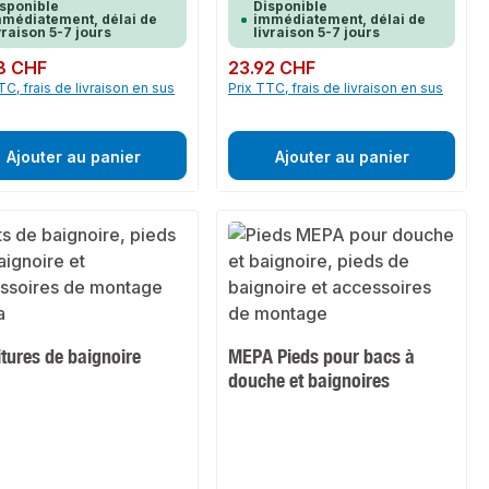
sponible
Disponible
médiatement, délai de
immédiatement, délai de
vraison 5-7 jours
livraison 5-7 jours
ulier :
8 CHF
Prix régulier :
23.92 CHF
TC, frais de livraison en sus
Prix TTC, frais de livraison en sus
Ajouter au panier
Ajouter au panier
tures de baignoire
MEPA Pieds pour bacs à
a
douche et baignoires