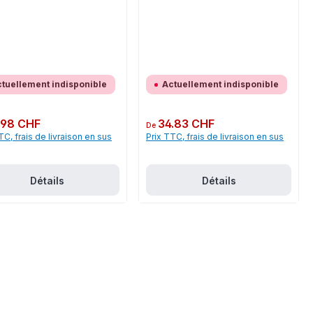
tuellement indisponible
Actuellement indisponible
ulier :
.98 CHF
Prix régulier :
34.83 CHF
De
TC, frais de livraison en sus
Prix TTC, frais de livraison en sus
Détails
Détails