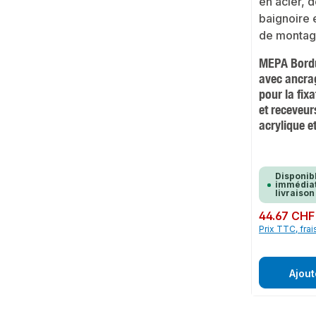
MEPA Bordu
avec ancra
pour la fix
et receveur
acrylique e
Disponib
immédiat
livraison
Prix régulier :
44.67 CHF
Prix TTC, frai
Ajout