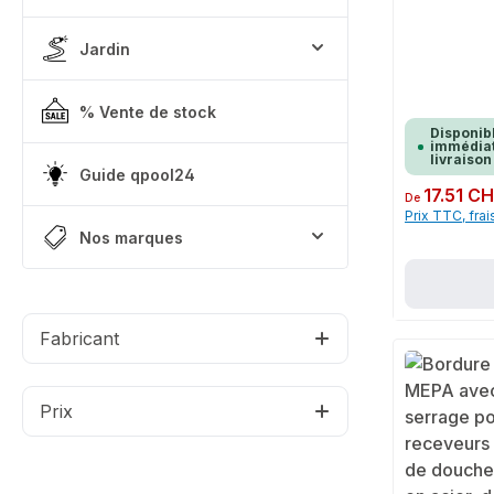
Jardin
% Vente de stock
Disponib
immédiat
livraison
Guide qpool24
Prix régulier :
17.51 C
De
Prix TTC, frai
Nos marques
Fabricant
Prix