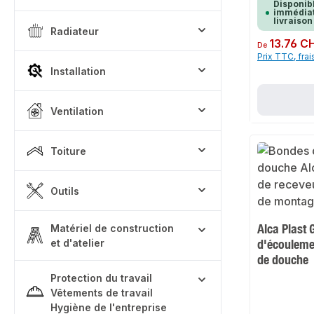
Disponib
immédiat
livraison
Radiateur
Prix régulier :
13.76 C
De
Prix TTC, frai
Installation
Ventilation
Toiture
Outils
Alca Plast 
Matériel de construction
d'écouleme
et d'atelier
de douche
Protection du travail
Vêtements de travail
Hygiène de l'entreprise