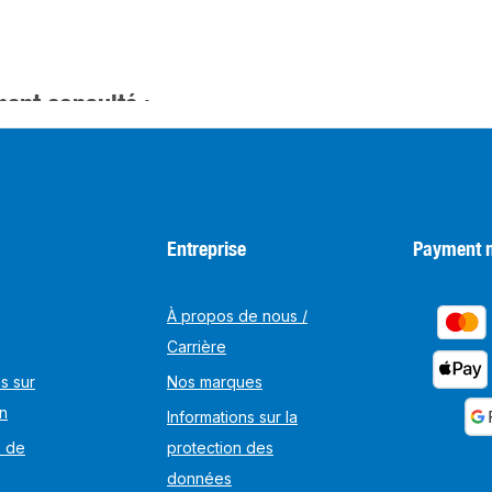
ent consulté :
Entreprise
Payment 
À propos de nous /
Carrière
s sur
Nos marques
on
Informations sur la
s de
protection des
données