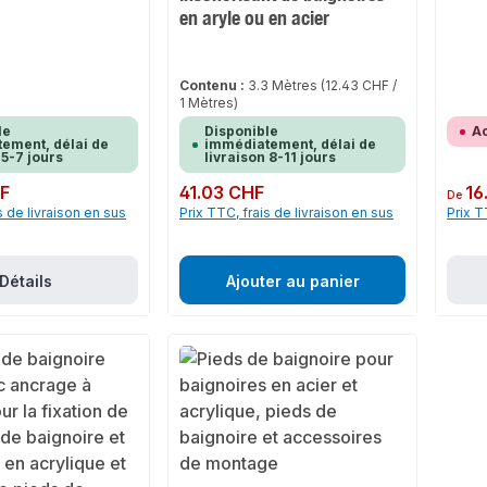
en aryle ou en acier
Contenu :
3.3 Mètres
(12.43 CHF /
1 Mètres)
le
Disponible
Ac
ement, délai de
immédiatement, délai de
 5-7 jours
livraison 8-11 jours
HF
Prix régulier :
41.03 CHF
Prix rég
16
De
s de livraison en sus
Prix TTC, frais de livraison en sus
Prix T
Détails
Ajouter au panier