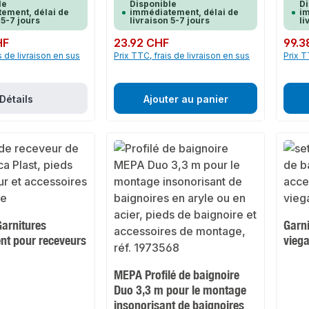
le
Disponible
Di
ement, délai de
immédiatement, délai de
im
 5-7 jours
livraison 5-7 jours
li
HF
Prix régulier :
23.92 CHF
Prix rég
99.3
s de livraison en sus
Prix TTC, frais de livraison en sus
Prix T
Détails
Ajouter au panier
Garnitures
Garni
nt pour receveurs
vieg
MEPA Profilé de baignoire
Duo 3,3 m pour le montage
insonorisant de baignoires