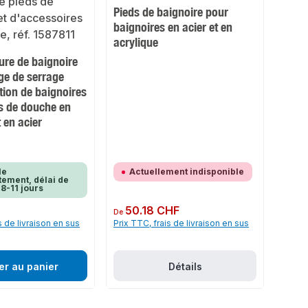
Pieds de baignoire pour
baignoires en acier et en
acrylique
re de baignoire
ge de serrage
ation de baignoires
s de douche en
t en acier
le
Actuellement indisponible
ement, délai de
 8-11 jours
Prix régulier :
50.18 CHF
De
s de livraison en sus
Prix TTC, frais de livraison en sus
er au panier
Détails