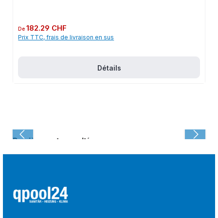
Prix régulier :
182.29 CHF
De
Prix TTC, frais de livraison en sus
Détails
Dernièrement consulté :