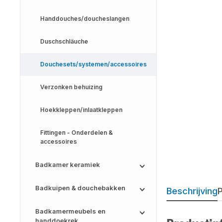
Handdouches/doucheslangen
Duschschläuche
Douchesets/systemen/accessoires
Verzonken behuizing
Hoekkleppen/inlaatkleppen
Fittingen - Onderdelen &
accessoires
Badkamer keramiek
Badkuipen & douchebakken
Beschrijving
P
Badkamermeubels en
handdoekrek