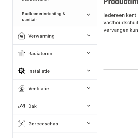
Productin
Badkamerinrichting &
Iedereen kent 
sanitair
vasthoudschuif
vervangen kun
Verwarming
Radiatoren
Installatie
Ventilatie
Dak
Gereedschap