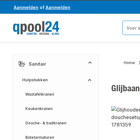
Aanmelden
of
Aanmelden
a naar de hoofdinhoud
Ga naar de zoekopdracht
Home
Sanitair
Hulpstukken
Glijbaa
Wastafelkranen
Keukenkranen
Afbeeldinge
Douche- & badkranen
Bidetarmaturen