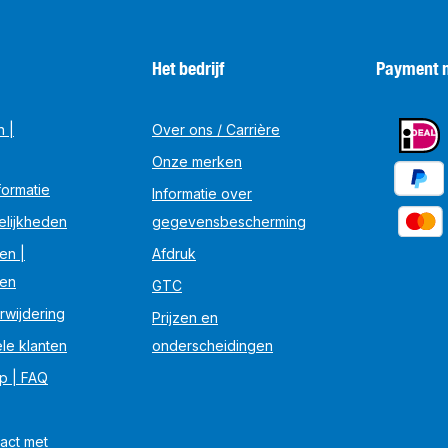
Het bedrijf
Payment 
n |
Over ons / Carrière
Onze merken
ormatie
Informatie over
elijkheden
gegevensbescherming
en |
Afdruk
en
GTC
rwijdering
Prijzen en
le klanten
onderscheidingen
lp | FAQ
act met