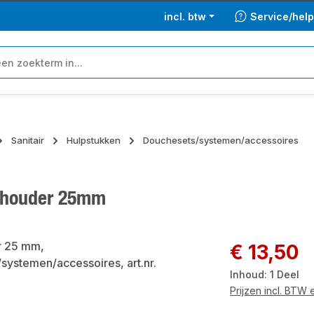
incl. btw
Service/hel
Sanitair
Hulpstukken
Douchesets/systemen/accessoires
nhouder 25mm
ngalerij overslaan
Normale prijs:
€ 13,50
Inhoud:
1 Deel
Prijzen incl. BTW