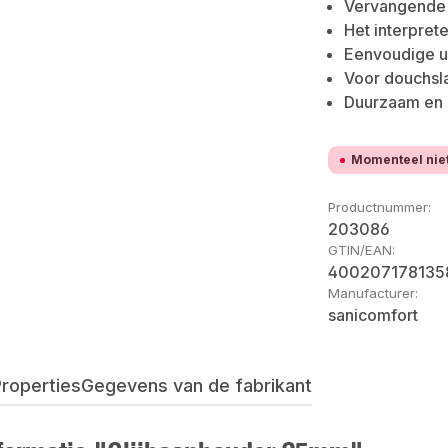
Vervangende 
Het interpret
Eenvoudige ui
Voor douchsl
Duurzaam en s
Momenteel nie
Productnummer:
203086
GTIN/EAN:
400207178135
Manufacturer:
sanicomfort
roperties
Gegevens van de fabrikant