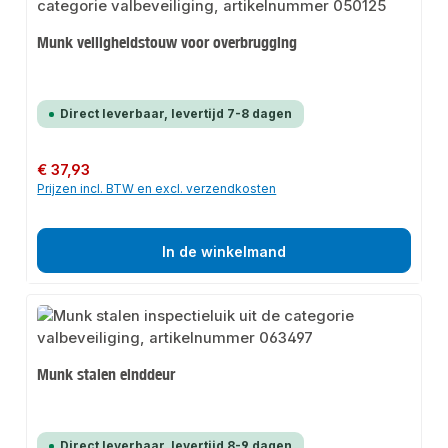
Munk veiligheidstouw voor overbrugging
Direct leverbaar, levertijd 7-8 dagen
Normale prijs:
€ 37,93
Prijzen incl. BTW en excl. verzendkosten
In de winkelmand
Munk stalen einddeur
Direct leverbaar, levertijd 8-9 dagen