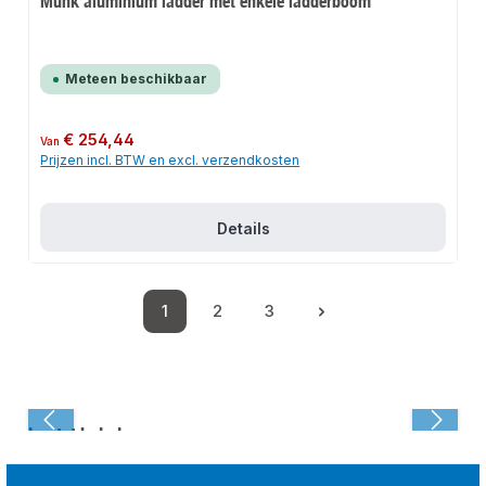
Munk aluminium ladder met enkele ladderboom
Meteen beschikbaar
Normale prijs:
€ 254,44
Van
Prijzen incl. BTW en excl. verzendkosten
Details
1
2
3
Pagina
Pagina
Pagina
Laatst bekeken: