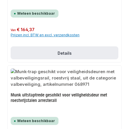
Meteen beschikbaar
Normale prijs:
€ 164,37
Van
Prijzen incl. BTW en excl. verzendkosten
Details
Munk uitstaptrede geschikt voor veiligheidsdeur met
roestvrijstalen arresterail
Meteen beschikbaar