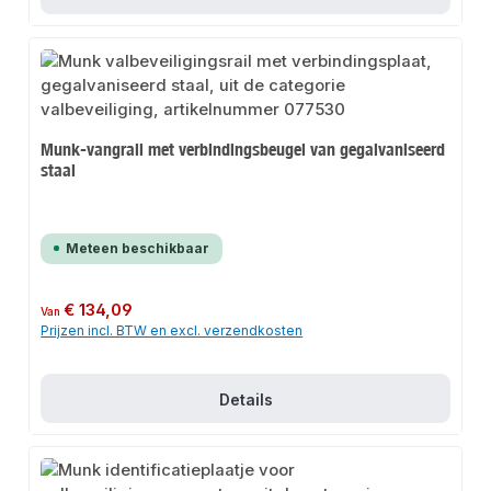
Munk-vangrail met verbindingsbeugel van gegalvaniseerd
staal
Meteen beschikbaar
Normale prijs:
€ 134,09
Van
Prijzen incl. BTW en excl. verzendkosten
Details