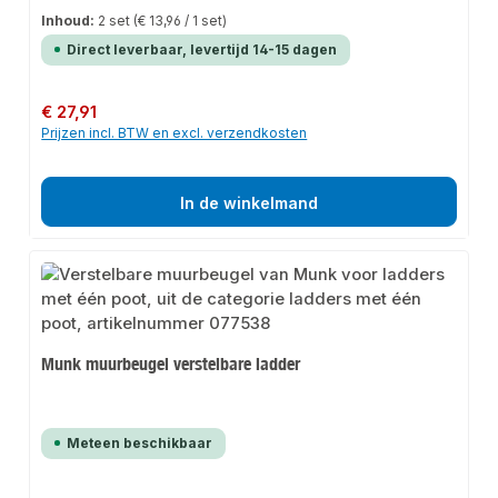
Inhoud:
2 set
(€ 13,96 / 1 set)
Direct leverbaar, levertijd 14-15 dagen
Normale prijs:
€ 27,91
Prijzen incl. BTW en excl. verzendkosten
In de winkelmand
Munk muurbeugel verstelbare ladder
Meteen beschikbaar