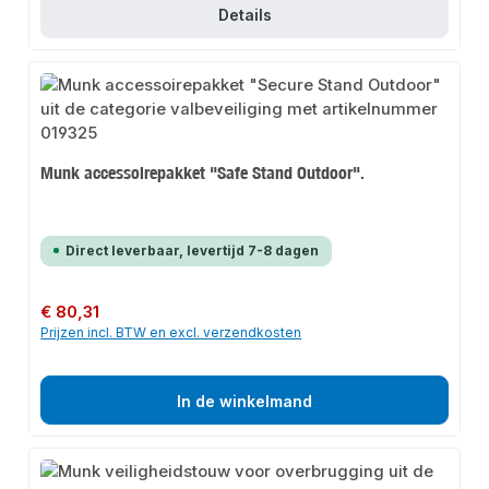
Details
Munk accessoirepakket "Safe Stand Outdoor".
Direct leverbaar, levertijd 7-8 dagen
Normale prijs:
€ 80,31
Prijzen incl. BTW en excl. verzendkosten
In de winkelmand