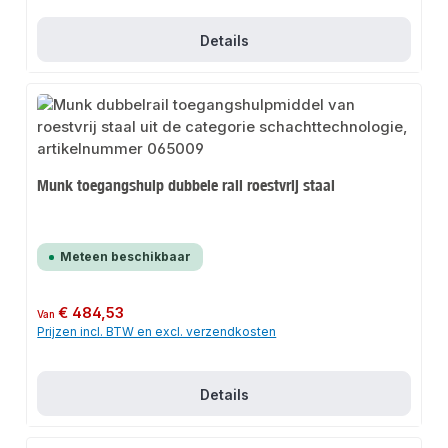
Details
Munk toegangshulp dubbele rail roestvrij staal
Meteen beschikbaar
Normale prijs:
€ 484,53
Van
Prijzen incl. BTW en excl. verzendkosten
Details