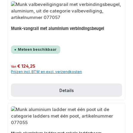
Munk-vangrail met aluminium verbindingsbeugel
Meteen beschikbaar
Normale prijs:
€ 124,25
Van
Prijzen incl. BTW en excl. verzendkosten
Details