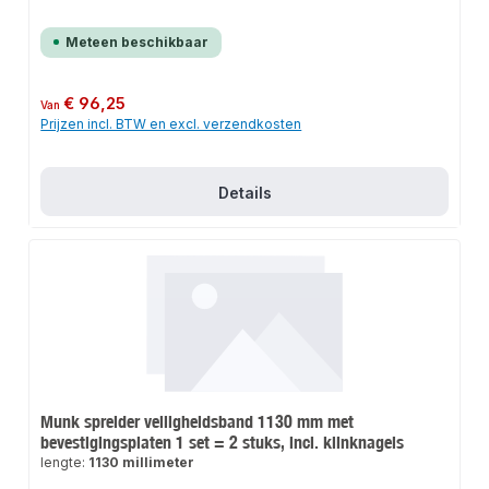
Meteen beschikbaar
Normale prijs:
€ 96,25
Van
Prijzen incl. BTW en excl. verzendkosten
Details
Munk spreider veiligheidsband 1130 mm met
bevestigingsplaten 1 set = 2 stuks, incl. klinknagels
lengte:
1130 millimeter