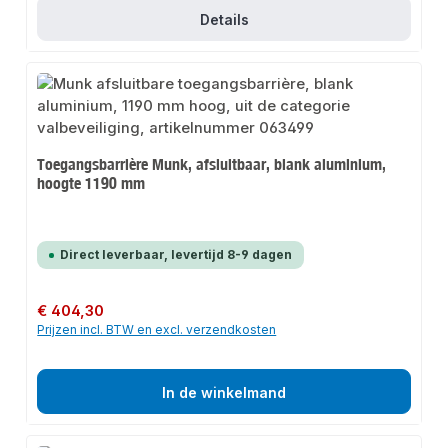
Details
Toegangsbarrière Munk, afsluitbaar, blank aluminium,
hoogte 1190 mm
Direct leverbaar, levertijd 8-9 dagen
Normale prijs:
€ 404,30
Prijzen incl. BTW en excl. verzendkosten
In de winkelmand