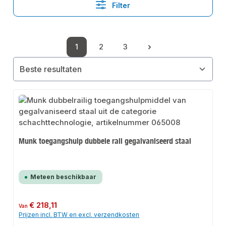
Filter
1
2
3
Pagina
Pagina
Pagina
Munk toegangshulp dubbele rail gegalvaniseerd staal
Meteen beschikbaar
Normale prijs:
€ 218,11
Van
Prijzen incl. BTW en excl. verzendkosten