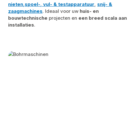
nieten,
spoel-, vul- & testapparatuur
,
snij- &
zaagmachines
. Ideaal voor uw
huis- en
bouwtechnische
projecten en
een breed scala aan
installaties
.
Skip category gallery