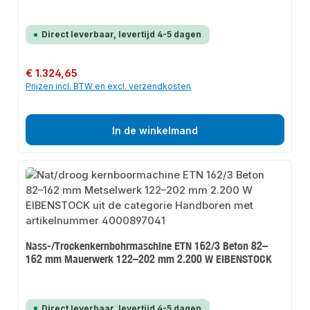
Direct leverbaar, levertijd 4-5 dagen
Normale prijs:
€ 1.324,65
Prijzen incl. BTW en excl. verzendkosten
In de winkelmand
Nass-/Trockenkernbohrmaschine ETN 162/3 Beton 82–
162 mm Mauerwerk 122–202 mm 2.200 W EIBENSTOCK
Direct leverbaar, levertijd 4-5 dagen