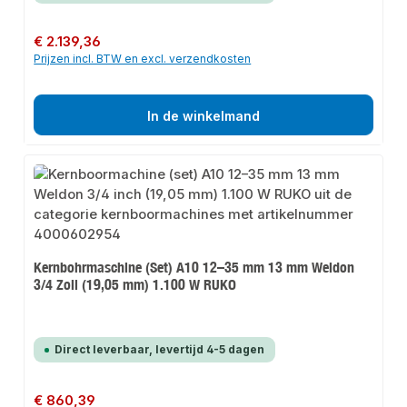
Normale prijs:
€ 2.139,36
Prijzen incl. BTW en excl. verzendkosten
In de winkelmand
Kernbohrmaschine (Set) A10 12–35 mm 13 mm Weldon
3/4 Zoll (19,05 mm) 1.100 W RUKO
Direct leverbaar, levertijd 4-5 dagen
Normale prijs:
€ 860,39