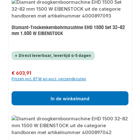
Diamant-Trockenkernbohrmaschine EHD 1500 Set 32–82
mm 1.500 W EIBENSTOCK
Direct leverbaar, levertijd 4-5 dagen
Normale prijs:
€ 603,91
Prijzen incl. BTW en excl. verzendkosten
In de winkelmand