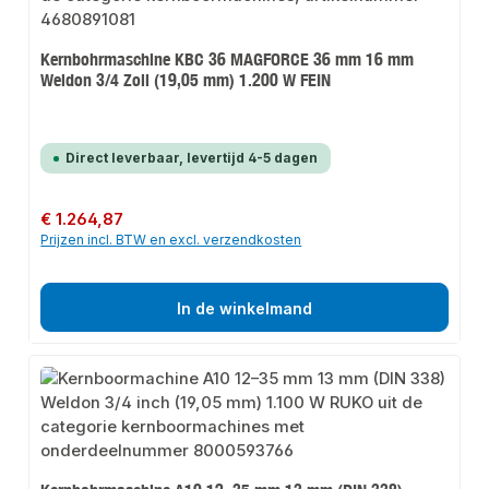
Kernbohrmaschine KBC 36 MAGFORCE 36 mm 16 mm
Weldon 3/4 Zoll (19,05 mm) 1.200 W FEIN
Direct leverbaar, levertijd 4-5 dagen
Normale prijs:
€ 1.264,87
Prijzen incl. BTW en excl. verzendkosten
In de winkelmand