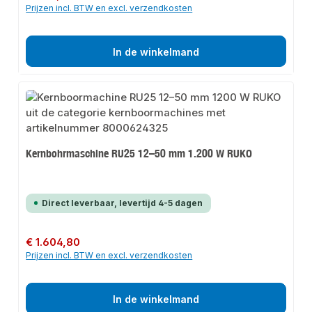
Prijzen incl. BTW en excl. verzendkosten
In de winkelmand
Kernbohrmaschine RU25 12–50 mm 1.200 W RUKO
Direct leverbaar, levertijd 4-5 dagen
Normale prijs:
€ 1.604,80
Prijzen incl. BTW en excl. verzendkosten
In de winkelmand