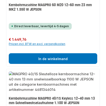
Kernbohrmaschine MAGPRO 60 M20 12–60 mm 23 mm
MK2 1.550 W JEPSON
Direct leverbaar, levertijd 4-5 dagen
Normale prijs:
€ 1.449,76
Prijzen incl. BTW en excl. verzendkosten
In de winkelmand
Kernbohrmaschine MAGPRO 40/1S Keyless 12–40 mm 13
mm Schnellwechselaufnahme 1.100 W JEPSON