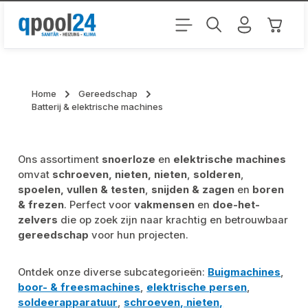
Ga naar de hoofdinhoud
Winkel
Home
Gereedschap
Batterij & elektrische machines
Ons assortiment
snoerloze
en
elektrische machines
omvat
schroeven, nieten, nieten
,
solderen
,
spoelen, vullen & testen
,
snijden & zagen
en
boren
& frezen
. Perfect voor
vakmensen
en
doe-het-
zelvers
die op zoek zijn naar krachtig en betrouwbaar
gereedschap
voor hun projecten.
Ontdek onze diverse subcategorieën:
Buigmachines
,
boor- & freesmachines
,
elektrische persen
,
soldeerapparatuur
,
schroeven, nieten,