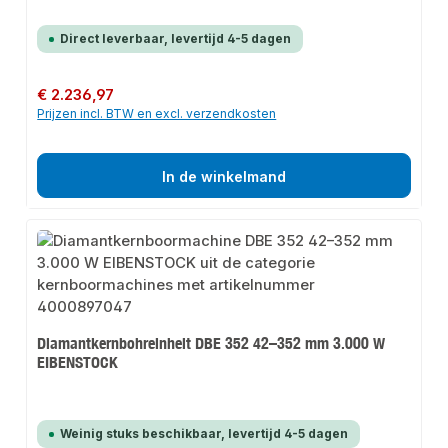
Direct leverbaar, levertijd 4-5 dagen
Normale prijs:
€ 2.236,97
Prijzen incl. BTW en excl. verzendkosten
In de winkelmand
Diamantkernbohreinheit DBE 352 42–352 mm 3.000 W
EIBENSTOCK
Weinig stuks beschikbaar, levertijd 4-5 dagen