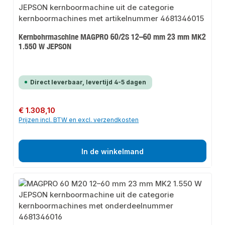
Kernbohrmaschine MAGPRO 60/2S 12–60 mm 23 mm MK2
1.550 W JEPSON
Direct leverbaar, levertijd 4-5 dagen
Normale prijs:
€ 1.308,10
Prijzen incl. BTW en excl. verzendkosten
In de winkelmand