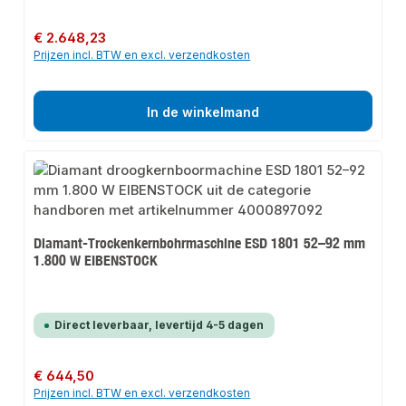
Normale prijs:
€ 2.648,23
Prijzen incl. BTW en excl. verzendkosten
In de winkelmand
Diamant-Trockenkernbohrmaschine ESD 1801 52–92 mm
1.800 W EIBENSTOCK
Direct leverbaar, levertijd 4-5 dagen
Normale prijs:
€ 644,50
Prijzen incl. BTW en excl. verzendkosten