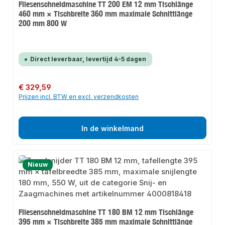
Fliesenschneidmaschine TT 200 EM 12 mm Tischlänge
460 mm × Tischbreite 360 mm maximale Schnittlänge
200 mm 800 W
Direct leverbaar, levertijd 4-5 dagen
Normale prijs:
€ 329,59
Prijzen incl. BTW en excl. verzendkosten
In de winkelmand
Nieuw
Fliesenschneidmaschine TT 180 BM 12 mm Tischlänge
395 mm × Tischbreite 385 mm maximale Schnittlänge