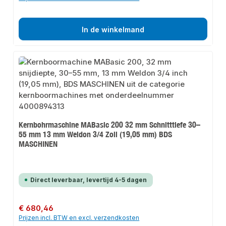
In de winkelmand
Kernbohrmaschine MABasic 200 32 mm Schnitttiefe 30–
55 mm 13 mm Weldon 3/4 Zoll (19,05 mm) BDS
MASCHINEN
Direct leverbaar, levertijd 4-5 dagen
Normale prijs:
€ 680,46
Prijzen incl. BTW en excl. verzendkosten