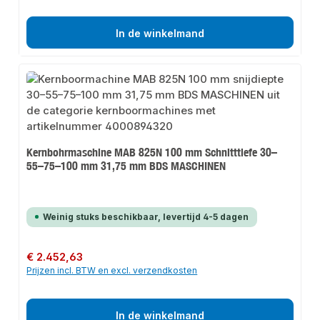
In de winkelmand
Kernbohrmaschine MAB 825N 100 mm Schnitttiefe 30–
55–75–100 mm 31,75 mm BDS MASCHINEN
Weinig stuks beschikbaar, levertijd 4-5 dagen
Normale prijs:
€ 2.452,63
Prijzen incl. BTW en excl. verzendkosten
In de winkelmand