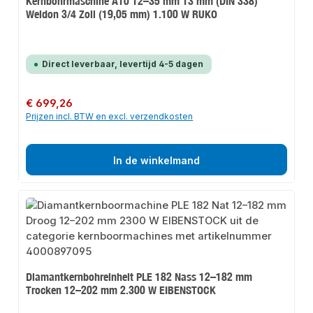
Kernbohrmaschine A10 12–35 mm 13 mm (DIN 338)
Weldon 3/4 Zoll (19,05 mm) 1.100 W RUKO
Direct leverbaar, levertijd 4-5 dagen
Normale prijs:
€ 699,26
Prijzen incl. BTW en excl. verzendkosten
In de winkelmand
Diamantkernbohreinheit PLE 182 Nass 12–182 mm
Trocken 12–202 mm 2.300 W EIBENSTOCK