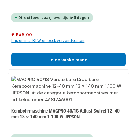
Direct leverbaar, levertijd 4-5 dagen
Normale prijs:
€ 845,00
Prijzen incl. BTW en excl. verzendkosten
In de winkelmand
Kernbohrmaschine MAGPRO 40/1S Adjust Swivel 12–40
mm 13 × 140 mm 1.100 W JEPSON