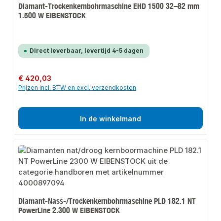
Diamant-Trockenkernbohrmaschine EHD 1500 32–82 mm
1.500 W EIBENSTOCK
Direct leverbaar, levertijd 4-5 dagen
Normale prijs:
€ 420,03
Prijzen incl. BTW en excl. verzendkosten
In de winkelmand
Diamant-Nass-/Trockenkernbohrmaschine PLD 182.1 NT
PowerLine 2.300 W EIBENSTOCK