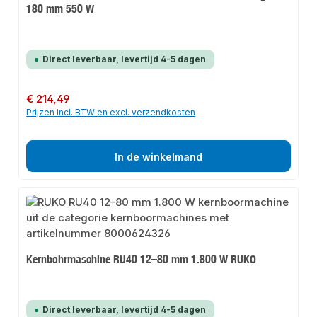
180 mm 550 W
Direct leverbaar, levertijd 4-5 dagen
Normale prijs:
€ 214,49
Prijzen incl. BTW en excl. verzendkosten
In de winkelmand
Kernbohrmaschine RU40 12–80 mm 1.800 W RUKO
Direct leverbaar, levertijd 4-5 dagen