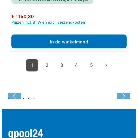
Normale prijs:
€ 1.140,30
Prijzen incl. BTW en excl. verzendkosten
In de winkelmand
1
2
3
4
5
Pagina
Pagina
Pagina
Pagina
Pagina
Laatst bekeken: