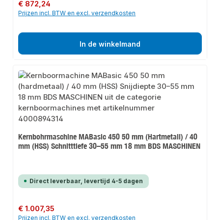
Normale prijs:
€ 872,24
Prijzen incl. BTW en excl. verzendkosten
In de winkelmand
Kernbohrmaschine MABasic 450 50 mm (Hartmetall) / 40
mm (HSS) Schnitttiefe 30–55 mm 18 mm BDS MASCHINEN
Direct leverbaar, levertijd 4-5 dagen
Normale prijs:
€ 1.007,35
Prijzen incl. BTW en excl. verzendkosten