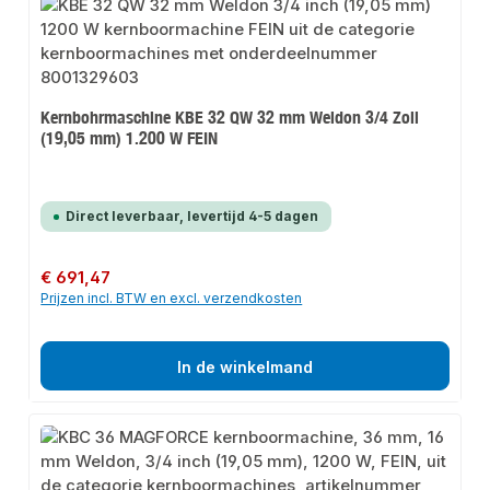
Kernbohrmaschine KBE 32 QW 32 mm Weldon 3/4 Zoll
(19,05 mm) 1.200 W FEIN
Direct leverbaar, levertijd 4-5 dagen
Normale prijs:
€ 691,47
Prijzen incl. BTW en excl. verzendkosten
In de winkelmand