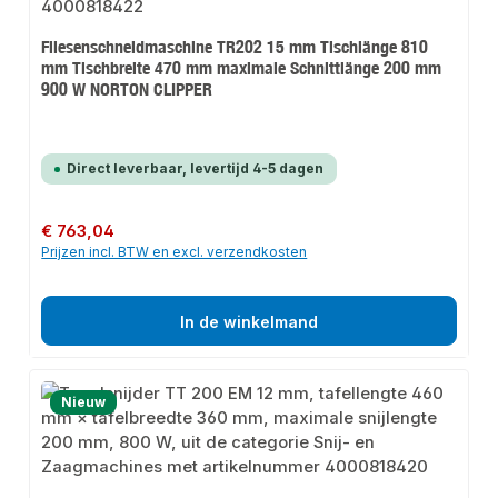
Fliesenschneidmaschine TR202 15 mm Tischlänge 810
mm Tischbreite 470 mm maximale Schnittlänge 200 mm
900 W NORTON CLIPPER
Direct leverbaar, levertijd 4-5 dagen
Normale prijs:
€ 763,04
Prijzen incl. BTW en excl. verzendkosten
In de winkelmand
Nieuw