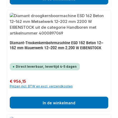
Diamant-Trockenkernbohrmaschine ESD 162 Beton 12–
162 mm Mauerwerk 12–202 mm 2.200 W EIBENSTOCK
Direct leverbaar, levertijd 4-5 dagen
Normale prijs:
€ 956,15
Prijzen incl. BTW en excl. verzendkosten
In de winkelmand