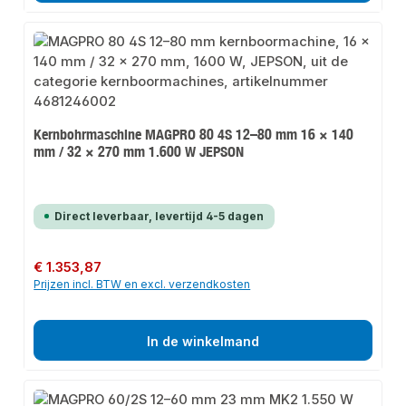
Kernbohrmaschine MAGPRO 80 4S 12–80 mm 16 × 140
mm / 32 × 270 mm 1.600 W JEPSON
Direct leverbaar, levertijd 4-5 dagen
Normale prijs:
€ 1.353,87
Prijzen incl. BTW en excl. verzendkosten
In de winkelmand