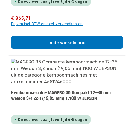
Direct leverbaar, levertijd 4-5 dagen
Normale prijs:
€ 865,71
Prijzen incl. BTW en excl. verzendkosten
In de winkelmand
Kernbohrmaschine MAGPRO 35 Kompakt 12–35 mm
Weldon 3/4 Zoll (19,05 mm) 1.100 W JEPSON
Direct leverbaar, levertijd 4-5 dagen