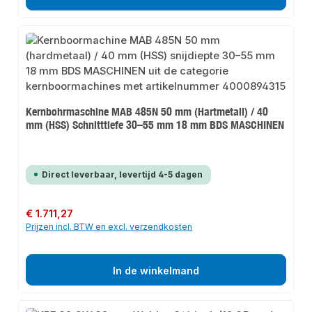
Kernbohrmaschine MAB 485N 50 mm (Hartmetall) / 40
mm (HSS) Schnitttiefe 30–55 mm 18 mm BDS MASCHINEN
Direct leverbaar, levertijd 4-5 dagen
Normale prijs:
€ 1.711,27
Prijzen incl. BTW en excl. verzendkosten
In de winkelmand