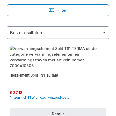
Filter
Heizelement Split TS1 TERMA
Normale prijs:
€ 37,18
Prijzen incl. BTW en excl. verzendkosten
Details