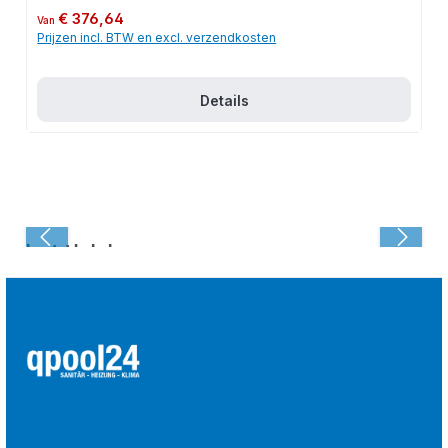
Normale prijs:
€ 376,64
Van
Prijzen incl. BTW en excl. verzendkosten
Details
Laatst bekeken: