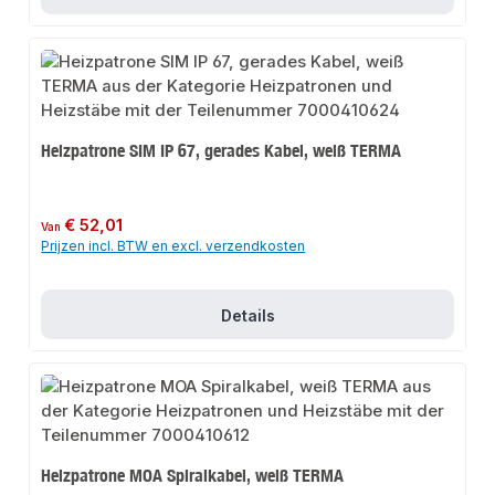
Heizpatrone SIM IP 67, gerades Kabel, weiß TERMA
Normale prijs:
€ 52,01
Van
Prijzen incl. BTW en excl. verzendkosten
Details
Heizpatrone MOA Spiralkabel, weiß TERMA