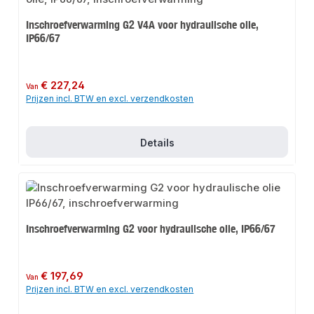
Inschroefverwarming G2 V4A voor hydraulische olie,
IP66/67
Normale prijs:
€ 227,24
Van
Prijzen incl. BTW en excl. verzendkosten
Details
Inschroefverwarming G2 voor hydraulische olie, IP66/67
Normale prijs:
€ 197,69
Van
Prijzen incl. BTW en excl. verzendkosten