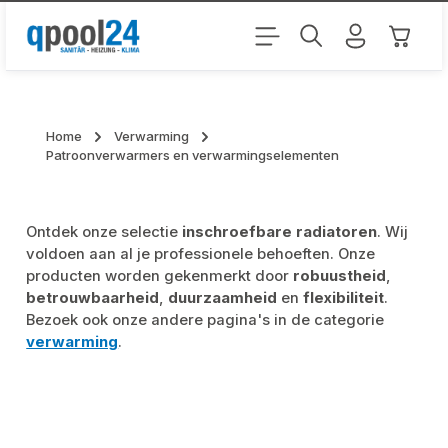
Ga naar de hoofdinhoud
Winkel
Home
Verwarming
Patroonverwarmers en verwarmingselementen
Ontdek onze selectie
inschroefbare radiatoren
. Wij
voldoen aan al je professionele behoeften. Onze
producten worden gekenmerkt door
robuustheid
,
betrouwbaarheid
,
duurzaamheid
en
flexibiliteit
.
Bezoek ook onze andere pagina's in de categorie
verwarming
.