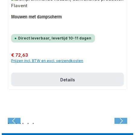
Mouwen met dampscherm
Direct leverbaar, levertijd 10-11 dagen
Normale prijs:
€ 72,63
Prijzen incl. BTW en excl. verzendkosten
Details
Laatst bekeken: