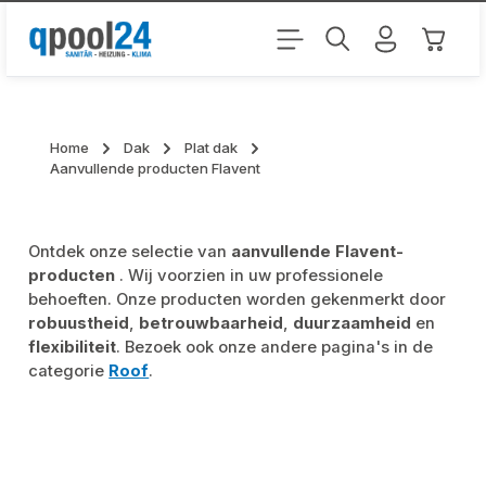
Ga naar de hoofdinhoud
Winkel
Home
Dak
Plat dak
Aanvullende producten Flavent
Ontdek onze selectie van
aanvullende Flavent-
producten
. Wij voorzien in uw professionele
behoeften. Onze producten worden gekenmerkt door
robuustheid
,
betrouwbaarheid
,
duurzaamheid
en
flexibiliteit
. Bezoek ook onze andere pagina's in de
categorie
Roof
.