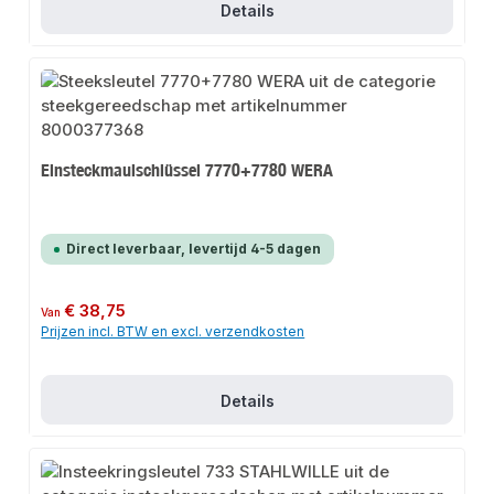
Details
Einsteckmaulschlüssel 7770+7780 WERA
Direct leverbaar, levertijd 4-5 dagen
Normale prijs:
€ 38,75
Van
Prijzen incl. BTW en excl. verzendkosten
Details