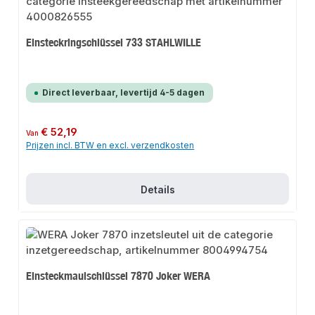
Einsteckringschlüssel 733 STAHLWILLE
Direct leverbaar, levertijd 4-5 dagen
Normale prijs:
€ 52,19
Van
Prijzen incl. BTW en excl. verzendkosten
Details
Einsteckmaulschlüssel 7870 Joker WERA