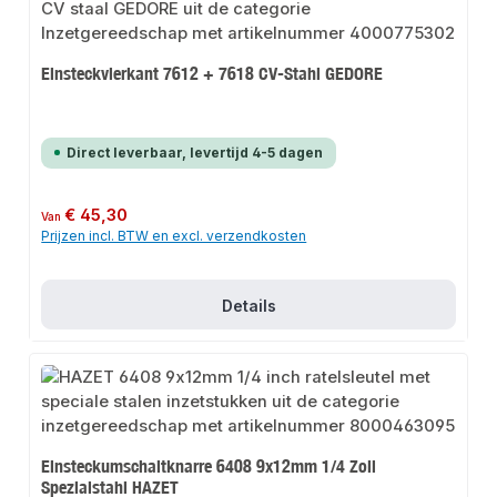
Einsteckvierkant 7612 + 7618 CV-Stahl GEDORE
Direct leverbaar, levertijd 4-5 dagen
Normale prijs:
€ 45,30
Van
Prijzen incl. BTW en excl. verzendkosten
Details
Einsteckumschaltknarre 6408 9x12mm 1/4 Zoll
Spezialstahl HAZET