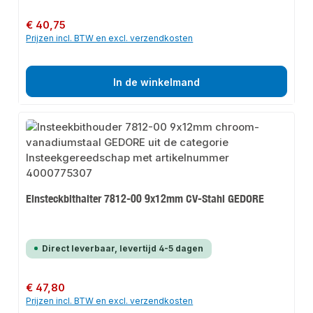
Normale prijs:
€ 40,75
Prijzen incl. BTW en excl. verzendkosten
In de winkelmand
Einsteckbithalter 7812-00 9x12mm CV-Stahl GEDORE
Direct leverbaar, levertijd 4-5 dagen
Normale prijs:
€ 47,80
Prijzen incl. BTW en excl. verzendkosten