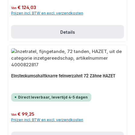
Normale prijs:
€ 124,03
Van
Prijzen incl. BTW en excl. verzendkosten
Details
Einsteckumschaltknarre feinverzahnt 72 Zähne HAZET
Direct leverbaar, levertijd 4-5 dagen
Normale prijs:
€ 99,25
Van
Prijzen incl. BTW en excl. verzendkosten