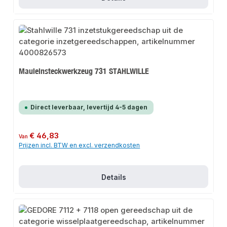
Mauleinsteckwerkzeug 731 STAHLWILLE
Direct leverbaar, levertijd 4-5 dagen
Normale prijs:
€ 46,83
Van
Prijzen incl. BTW en excl. verzendkosten
Details