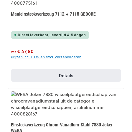
Mauleinsteckwerkzeug 7112 + 7118 GEDORE
Direct leverbaar, levertijd 4-5 dagen
Normale prijs:
€ 47,80
Van
Prijzen incl. BTW en excl. verzendkosten
Details
Einsteckwerkzeug Chrom-Vanadium-Stahl 7880 Joker
WERA