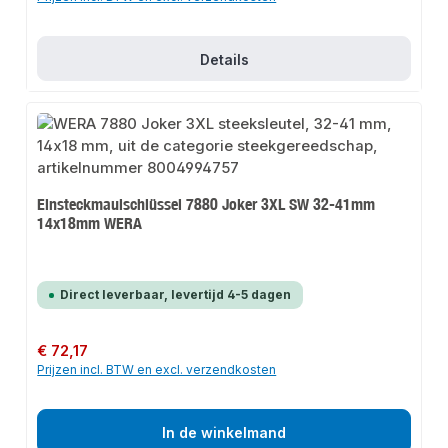
Details
Einsteckmaulschlüssel 7880 Joker 3XL SW 32-41mm
14x18mm WERA
Direct leverbaar, levertijd 4-5 dagen
Normale prijs:
€ 72,17
Prijzen incl. BTW en excl. verzendkosten
In de winkelmand