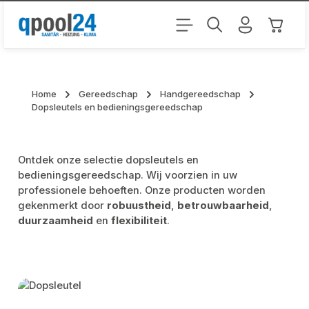
Ga naar de hoofdinhoud
Winkel
Home
Gereedschap
Handgereedschap
Dopsleutels en bedieningsgereedschap
Ontdek onze selectie dopsleutels en
bedieningsgereedschap. Wij voorzien in uw
professionele behoeften. Onze producten worden
gekenmerkt door
robuustheid
,
betrouwbaarheid
,
duurzaamheid
en
flexibiliteit
.
Skip category gallery