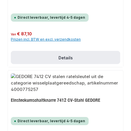
Direct leverbaar, levertijd 4-5 dagen
Normale prijs:
€ 87,10
Van
Prijzen incl. BTW en excl. verzendkosten
Details
Einsteckumschaltknarre 7412 CV-Stahl GEDORE
Direct leverbaar, levertijd 4-5 dagen