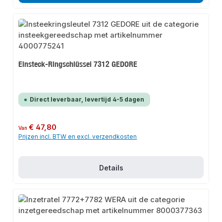
Einsteck-Ringschlüssel 7312 GEDORE
Direct leverbaar, levertijd 4-5 dagen
Normale prijs:
€ 47,80
Van
Prijzen incl. BTW en excl. verzendkosten
Details