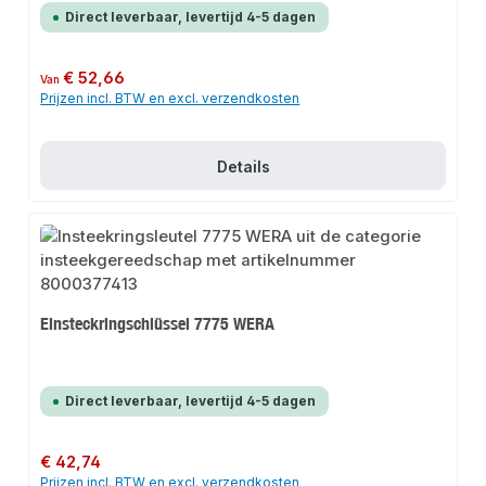
Direct leverbaar, levertijd 4-5 dagen
Normale prijs:
€ 52,66
Van
Prijzen incl. BTW en excl. verzendkosten
Details
Einsteckringschlüssel 7775 WERA
Direct leverbaar, levertijd 4-5 dagen
Normale prijs:
€ 42,74
Prijzen incl. BTW en excl. verzendkosten