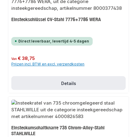
Einsteckschlüssel CV-Stahl 7776+7786 WERA
Direct leverbaar, levertijd 4-5 dagen
Normale prijs:
€ 38,75
Van
Prijzen incl. BTW en excl. verzendkosten
Details
Einsteckumschaltknarre 735 Chrom-Alloy-Stahl
STAHLWILLE