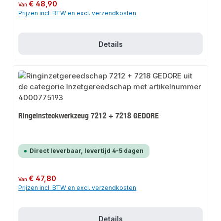
Normale prijs:
€ 48,90
Van
Prijzen incl. BTW en excl. verzendkosten
Details
Ringeinsteckwerkzeug 7212 + 7218 GEDORE
Direct leverbaar, levertijd 4-5 dagen
Normale prijs:
€ 47,80
Van
Prijzen incl. BTW en excl. verzendkosten
Details