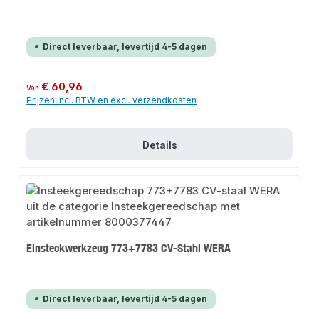
Direct leverbaar, levertijd 4-5 dagen
Normale prijs:
€ 60,96
Van
Prijzen incl. BTW en excl. verzendkosten
Details
Einsteckwerkzeug 773+7783 CV-Stahl WERA
Direct leverbaar, levertijd 4-5 dagen