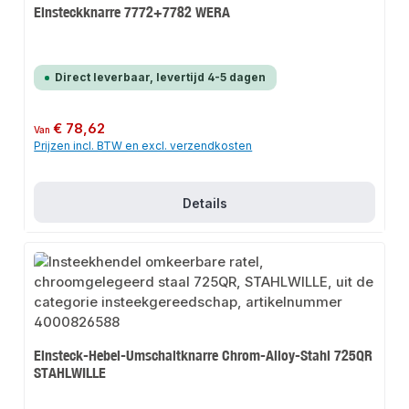
Einsteckknarre 7772+7782 WERA
Direct leverbaar, levertijd 4-5 dagen
Normale prijs:
€ 78,62
Van
Prijzen incl. BTW en excl. verzendkosten
Details
Einsteck-Hebel-Umschaltknarre Chrom-Alloy-Stahl 725QR
STAHLWILLE