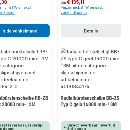
 prijs:
,30
Normale prijs:
€ 135,11
Van
n incl. BTW en excl.
Prijzen incl. BTW en excl.
ndkosten
verzendkosten
In de winkelmand
Details
albürstenscheibe RB-ZB
Radialbürstenscheibe BB-ZS
C 20000 min-¹ 3M
Typ C gelb 15000 min-¹ 3M
rect leverbaar, levertijd
Direct leverbaar, levertijd
-6 dagen
5-6 dagen