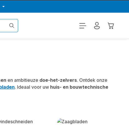
p
Winkelwa
sen
en ambitieuze
doe-het-zelvers
. Ontdek onze
bladen
. Ideaal voor uw
huis- en bouwtechnische