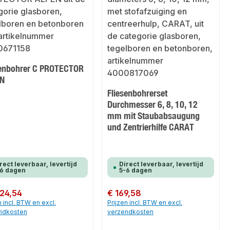
senbohrer C PROTECTOR
N
Fliesenbohrerset
Durchmesser 6, 8, 10, 12
mm mit Staubabsaugung
und Zentrierhilfe CARAT
rect leverbaar, levertijd
Direct leverbaar, levertijd
-6 dagen
5-6 dagen
 prijs:
 24,54
Normale prijs:
€ 169,58
n incl. BTW en excl.
Prijzen incl. BTW en excl.
ndkosten
verzendkosten