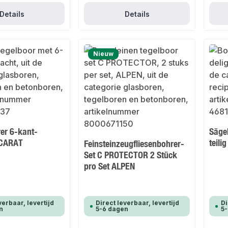
Details
Details
Nieuw
rer 6-kant-
Säge
 CARAT
teili
Feinsteinzeugfliesenbohrer-
Set C PROTECTOR 2 Stück
pro Set ALPEN
verbaar, levertijd
Direct leverbaar, levertijd
Di
n
5-6 dagen
5