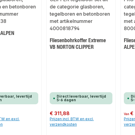
 ALPEN
Fliesenbohrkoffer Extreme
Flie
VB NORTON CLIPPER
ALPE
verbaar, levertijd
Direct leverbaar, levertijd
Di
n
5-6 dagen
5
Normale prijs:
€ 311,88
Normale
€
Van
BTW en excl.
Prijzen incl. BTW en excl.
Prijze
en
verzendkosten
verze