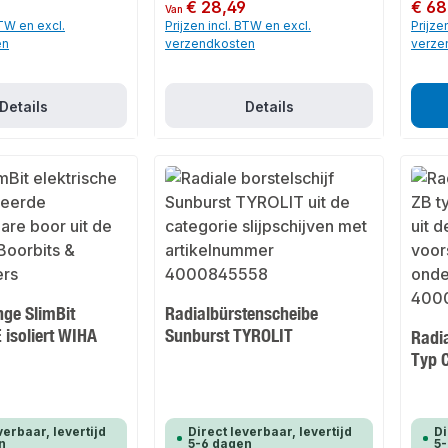
Normale prijs:
€ 28,49
Normale
€ 68
Van
BTW en excl.
Prijzen incl. BTW en excl.
Prijze
en
verzendkosten
verze
Details
Details
nge SlimBit
Radialbürstenscheibe
E isoliert WIHA
Sunburst TYROLIT
Radi
Typ 
verbaar, levertijd
Direct leverbaar, levertijd
Di
n
5-6 dagen
5