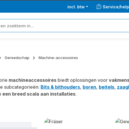
incl. btw
Service/hel
Gereedschap
Machine-accessoires
orie
machineaccessoires
biedt oplossingen voor
vakmen
de subcategorieën:
Bits & bithouders
,
boren
,
beitels
,
zaag
n
een breed scala aan installaties
.
y gallery