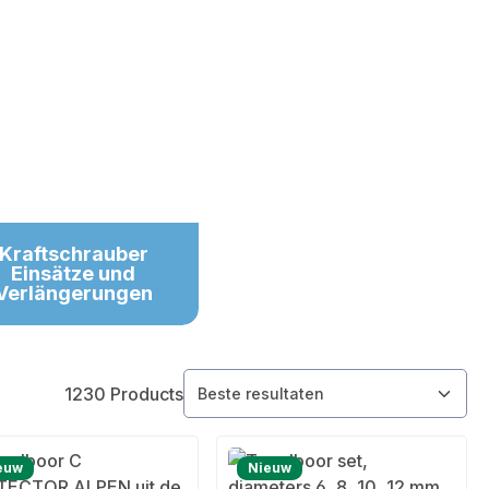
Kraftschrauber
Einsätze und
Verlängerungen
1230 Products
euw
Nieuw