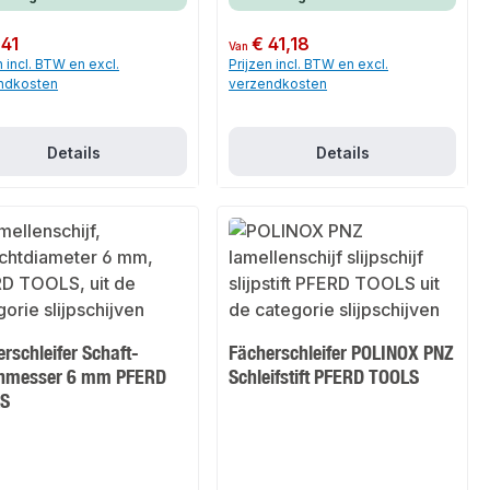
 prijs:
,41
Normale prijs:
€ 41,18
Van
n incl. BTW en excl.
Prijzen incl. BTW en excl.
ndkosten
verzendkosten
Details
Details
rschleifer Schaft-
Fächerschleifer POLINOX PNZ
hmesser 6 mm PFERD
Schleifstift PFERD TOOLS
S