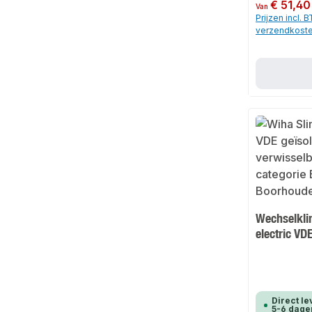
Normale prijs:
€ 51,40
Van
Prijzen incl. 
verzendkost
Wechselkli
electric VD
Direct le
5-6 dage