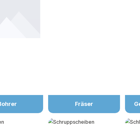
Bohrer
Fräser
G