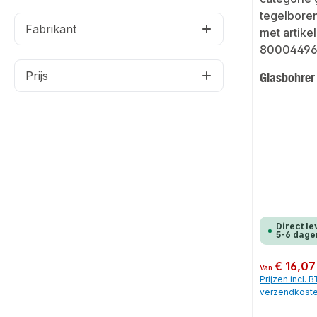
Fabrikant
Prijs
Glasbohrer
Direct le
5-6 dage
Normale prijs:
€ 16,07
Van
Prijzen incl. 
verzendkost