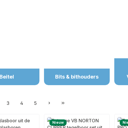
Beitel
Bits & bithouders
3
4
5
gina
Pagina
Pagina
Pagina
Nieuw
Ni