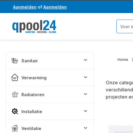
Aanmelden
of
Aanmelden
a naar de hoofdinhoud
Ga naar de zoekopdracht
Home
Sanitair
Verwarming
Onze categ
verschillen
Radiatoren
projecten e
Installatie
Skip categor
Ventilatie