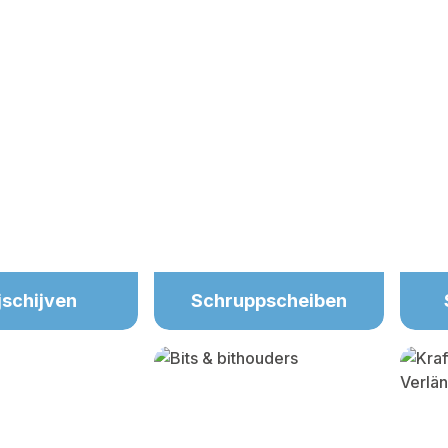
jschijven
Schruppscheiben