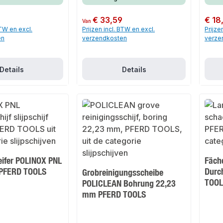
Normale prijs:
€ 33,59
Normale
€ 18
Van
BTW en excl.
Prijzen incl. BTW en excl.
Prijze
en
verzendkosten
verze
Details
Details
eifer POLINOX PNL
Fäche
t PFERD TOOLS
Durc
Grobreinigungsscheibe
TOOL
POLICLEAN Bohrung 22,23
mm PFERD TOOLS