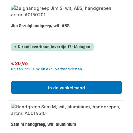
Jim S-zuighandgreep, wit, ABS
Direct leverbaar, levertijd 17-18 dagen
Normale prijs:
€ 30,96
Prijzen incl. BTW en excl. verzendkosten
In de winkelmand
Sam M handgreep, wit, aluminium