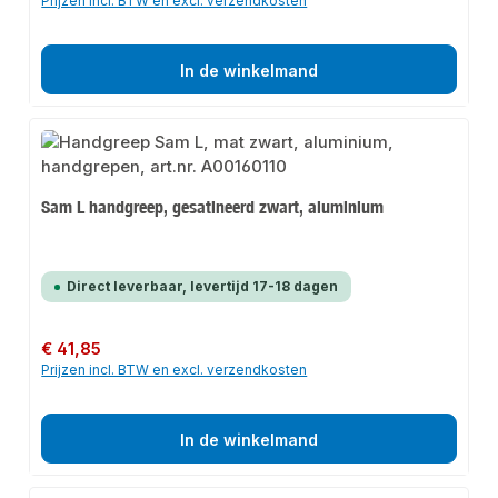
Prijzen incl. BTW en excl. verzendkosten
In de winkelmand
Sam L handgreep, gesatineerd zwart, aluminium
Direct leverbaar, levertijd 17-18 dagen
Normale prijs:
€ 41,85
Prijzen incl. BTW en excl. verzendkosten
In de winkelmand