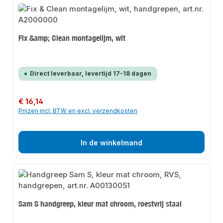
Fix &amp; Clean montagelijm, wit
Direct leverbaar, levertijd 17-18 dagen
Normale prijs:
€ 16,14
Prijzen incl. BTW en excl. verzendkosten
In de winkelmand
Sam S handgreep, kleur mat chroom, roestvrij staal