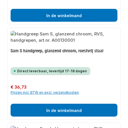
In de winkelmand
Sam S handgreep, glanzend chroom, roestvrij staal
Direct leverbaar, levertijd 17-18 dagen
Normale prijs:
€ 36,73
Prijzen incl. BTW en excl. verzendkosten
In de winkelmand