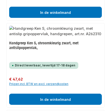
In de winkelmand
Handgreep Ken S, chroomkleurig zwart, met
antislipoppervlak,
Direct leverbaar, levertijd 17-18 dagen
Normale prijs:
€ 47,62
Prijzen incl. BTW en excl. verzendkosten
In de winkelmand