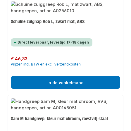
Schuine zuignap Rob L, zwart mat, ABS
Direct leverbaar, levertijd 17-18 dagen
Normale prijs:
€ 46,33
Prijzen incl. BTW en excl. verzendkosten
In de winkelmand
Sam M handgreep, kleur mat chroom, roestvrij staal