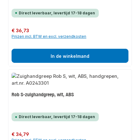
Direct leverbaar, levertijd 17-18 dagen
Normale prijs:
€ 36,73
Prijzen incl. BTW en excl. verzendkosten
In de winkelmand
Rob S-zuighandgreep, wit, ABS
Direct leverbaar, levertijd 17-18 dagen
Normale prijs:
€ 34,79