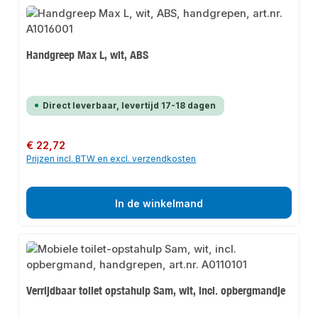
Handgreep Max L, wit, ABS
Direct leverbaar, levertijd 17-18 dagen
Normale prijs:
€ 22,72
Prijzen incl. BTW en excl. verzendkosten
In de winkelmand
Verrijdbaar toilet opstahulp Sam, wit, incl. opbergmandje