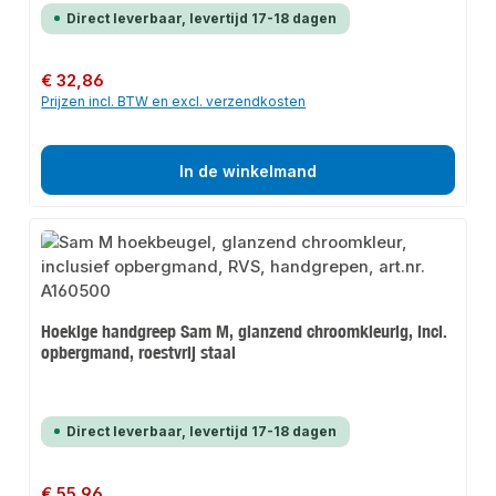
Direct leverbaar, levertijd 17-18 dagen
Normale prijs:
€ 32,86
Prijzen incl. BTW en excl. verzendkosten
In de winkelmand
Hoekige handgreep Sam M, glanzend chroomkleurig, incl.
opbergmand, roestvrij staal
Direct leverbaar, levertijd 17-18 dagen
Normale prijs:
€ 55,96