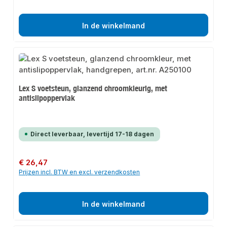
In de winkelmand
Lex S voetsteun, glanzend chroomkleurig, met
antislipoppervlak
Direct leverbaar, levertijd 17-18 dagen
Normale prijs:
€ 26,47
Prijzen incl. BTW en excl. verzendkosten
In de winkelmand