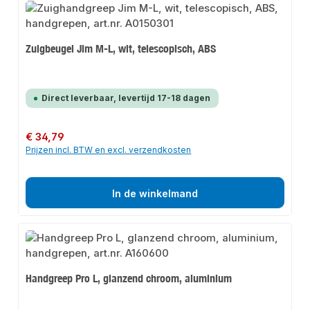
Zuigbeugel Jim M-L, wit, telescopisch, ABS
Direct leverbaar, levertijd 17-18 dagen
Normale prijs:
€ 34,79
Prijzen incl. BTW en excl. verzendkosten
In de winkelmand
Handgreep Pro L, glanzend chroom, aluminium