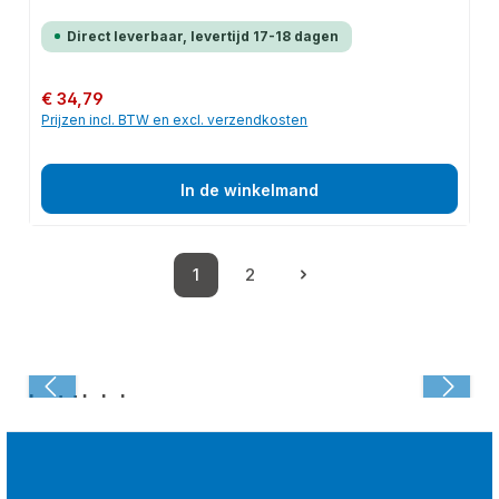
Direct leverbaar, levertijd 17-18 dagen
Normale prijs:
€ 34,79
Prijzen incl. BTW en excl. verzendkosten
In de winkelmand
1
2
Pagina
Pagina
Laatst bekeken: