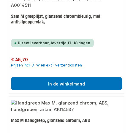
Sam M greeplijst, glanzend chroomkleurig, met
antislipoppervlak,
Direct leverbaar, levertijd 17-18 dagen
Normale prijs:
€ 45,70
Prijzen incl. BTW en excl. verzendkosten
In de winkelmand
Max M handgreep, glanzend chroom, ABS