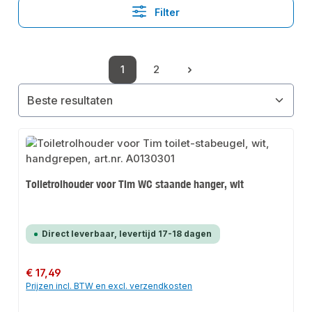
Filter
1
2
Pagina
Pagina
Toiletrolhouder voor Tim WC staande hanger, wit
Direct leverbaar, levertijd 17-18 dagen
Normale prijs:
€ 17,49
Prijzen incl. BTW en excl. verzendkosten