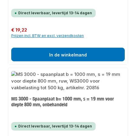
Direct leverbaar, levertijd 13-14 dagen
Normale prijs:
€ 19,22
Prijzen incl. BTW en excl. verzendkosten
In de winkelmand
MS 3000 - Spaanplaat b= 1000 mm, s = 19 mm voor
diepte 800 mm, onbehandeld
Direct leverbaar, levertijd 13-14 dagen