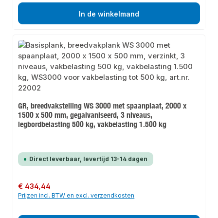
In de winkelmand
GR, breedvakstelling WS 3000 met spaanplaat, 2000 x
1500 x 500 mm, gegalvaniseerd, 3 niveaus,
legbordbelasting 500 kg, vakbelasting 1.500 kg
Direct leverbaar, levertijd 13-14 dagen
Normale prijs:
€ 434,44
Prijzen incl. BTW en excl. verzendkosten