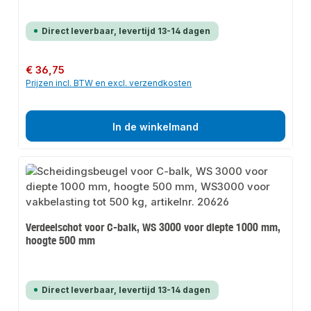
Direct leverbaar, levertijd 13-14 dagen
Normale prijs:
€ 36,75
Prijzen incl. BTW en excl. verzendkosten
In de winkelmand
Verdeelschot voor C-balk, WS 3000 voor diepte 1000 mm,
hoogte 500 mm
Direct leverbaar, levertijd 13-14 dagen