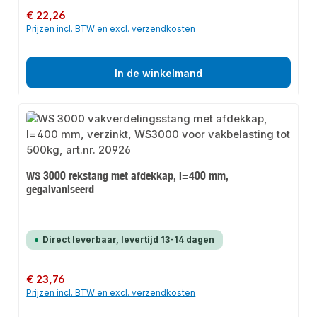
Normale prijs:
€ 22,26
Prijzen incl. BTW en excl. verzendkosten
In de winkelmand
WS 3000 rekstang met afdekkap, l=400 mm,
gegalvaniseerd
Direct leverbaar, levertijd 13-14 dagen
Normale prijs:
€ 23,76
Prijzen incl. BTW en excl. verzendkosten