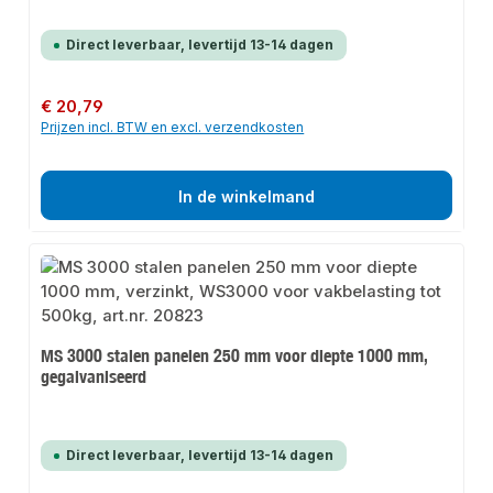
Direct leverbaar, levertijd 13-14 dagen
Normale prijs:
€ 20,79
Prijzen incl. BTW en excl. verzendkosten
In de winkelmand
MS 3000 stalen panelen 250 mm voor diepte 1000 mm,
gegalvaniseerd
Direct leverbaar, levertijd 13-14 dagen