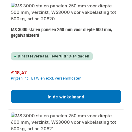
MS 3000 stalen panelen 250 mm voor diepte 500 mm,
gegalvaniseerd
Direct leverbaar, levertijd 13-14 dagen
Normale prijs:
€ 18,47
Prijzen incl. BTW en excl. verzendkosten
In de winkelmand