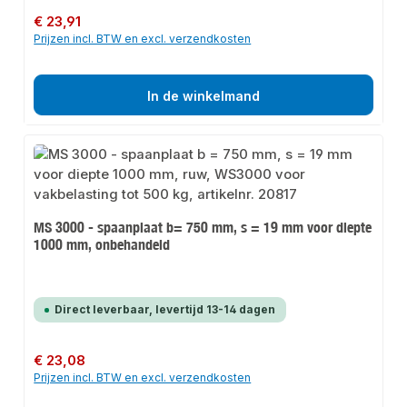
Normale prijs:
€ 23,91
Prijzen incl. BTW en excl. verzendkosten
In de winkelmand
MS 3000 - spaanplaat b= 750 mm, s = 19 mm voor diepte
1000 mm, onbehandeld
Direct leverbaar, levertijd 13-14 dagen
Normale prijs:
€ 23,08
Prijzen incl. BTW en excl. verzendkosten