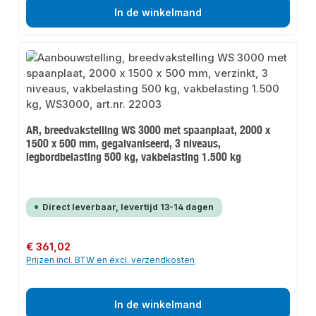
In de winkelmand
AR, breedvakstelling WS 3000 met spaanplaat, 2000 x
1500 x 500 mm, gegalvaniseerd, 3 niveaus,
legbordbelasting 500 kg, vakbelasting 1.500 kg
Direct leverbaar, levertijd 13-14 dagen
Normale prijs:
€ 361,02
Prijzen incl. BTW en excl. verzendkosten
In de winkelmand