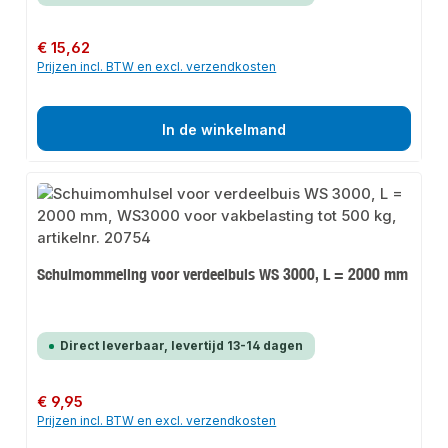
Normale prijs:
€ 15,62
Prijzen incl. BTW en excl. verzendkosten
In de winkelmand
Schuimommeling voor verdeelbuis WS 3000, L = 2000 mm
Direct leverbaar, levertijd 13-14 dagen
Normale prijs:
€ 9,95
Prijzen incl. BTW en excl. verzendkosten