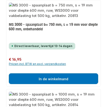
MS 3000 - spaanplaat b= 750 mm, s = 19 mm voor diepte
600 mm, onbehandeld
Direct leverbaar, levertijd 13-14 dagen
Normale prijs:
€ 16,95
Prijzen incl. BTW en excl. verzendkosten
In de winkelmand