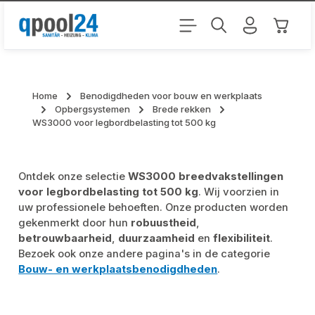
Ga naar de hoofdinhoud
Winkel
Home
Benodigdheden voor bouw en werkplaats
Opbergsystemen
Brede rekken
WS3000 voor legbordbelasting tot 500 kg
Ontdek onze selectie
WS3000 breedvakstellingen
voor legbordbelasting tot 500 kg
. Wij voorzien in
uw professionele behoeften. Onze producten worden
gekenmerkt door hun
robuustheid
,
betrouwbaarheid
,
duurzaamheid
en
flexibiliteit
.
Bezoek ook onze andere pagina's in de categorie
Bouw- en werkplaatsbenodigdheden
.