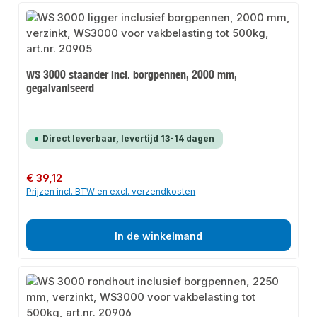
WS 3000 staander incl. borgpennen, 2000 mm,
gegalvaniseerd
Direct leverbaar, levertijd 13-14 dagen
Normale prijs:
€ 39,12
Prijzen incl. BTW en excl. verzendkosten
In de winkelmand