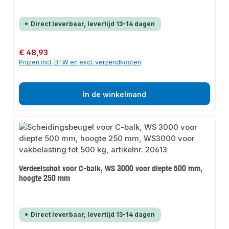
Direct leverbaar, levertijd 13-14 dagen
Normale prijs:
€ 48,93
Prijzen incl. BTW en excl. verzendkosten
In de winkelmand
Verdeelschot voor C-balk, WS 3000 voor diepte 500 mm,
hoogte 250 mm
Direct leverbaar, levertijd 13-14 dagen