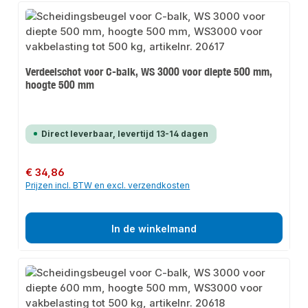
Verdeelschot voor C-balk, WS 3000 voor diepte 500 mm,
hoogte 500 mm
Direct leverbaar, levertijd 13-14 dagen
Normale prijs:
€ 34,86
Prijzen incl. BTW en excl. verzendkosten
In de winkelmand