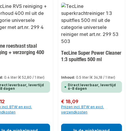
ne roestvast staal
ging + verzorging 400
TecLine Super Power Cleaner
1:3 spuitfles 500 ml
d:
0.4 liter
(€ 52,80 / 1 liter)
Inhoud:
0.5 liter
(€ 36,18 / 1 liter)
rect leverbaar, levertijd
Direct leverbaar, levertijd
-8 dagen
6-8 dagen
 prijs:
,12
Normale prijs:
€ 18,09
n incl. BTW en excl.
Prijzen incl. BTW en excl.
ndkosten
verzendkosten
In de winkelmand
In de winkelmand