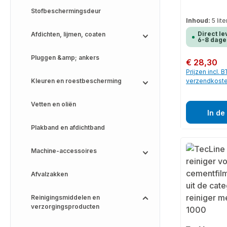
Stofbeschermingsdeur
Inhoud:
5 lit
Direct le
Afdichten, lijmen, coaten
6-8 dage
Pluggen &amp; ankers
Normale prijs:
€ 28,30
Prijzen incl. 
Kleuren en roestbescherming
verzendkost
Vetten en oliën
In de
Plakband en afdichtband
Machine-accessoires
Afvalzakken
Reinigingsmiddelen en
verzorgingsproducten