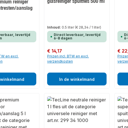
glasreiniger spuitfles 500 ml
emium reiniger
tresten/aanslag
Inhoud:
0.5 liter
(€ 28,34 / 1 liter)
verbaar, levertijd
Direct leverbaar, levertijd
Di
n
6-8 dagen
6
Normale prijs:
€ 14,17
Normale
€ 22
BTW en excl.
Prijzen incl. BTW en excl.
Prijze
en
verzendkosten
verze
 winkelmand
In de winkelmand