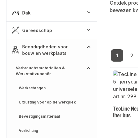
Ontdek pro
bewezen kwa
Dak
Gereedschap
Benodigdheden voor
bouw en werkplaats
1
2
Pagina
Pa
Verbrauchsmaterialien &
Werkstattzubehör
Werkschragen
Uitrusting voor op de werkplek
TecLine Neu
liter bus
Bevestigingsmateriaal
Verlichting