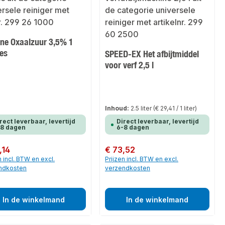
ine Oxaalzuur 3,5% 1
les
SPEED-EX Het afbijtmiddel
voor verf 2,5 l
Inhoud:
2.5 liter
(€ 29,41 / 1 liter)
rect leverbaar, levertijd
Direct leverbaar, levertijd
-8 dagen
6-8 dagen
 prijs:
,14
Normale prijs:
€ 73,52
n incl. BTW en excl.
Prijzen incl. BTW en excl.
ndkosten
verzendkosten
In de winkelmand
In de winkelmand