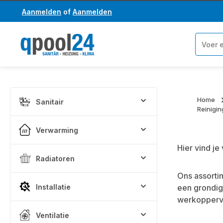
Aanmelden
of
Aanmelden
a naar de hoofdinhoud
Ga naar de zoekopdracht
Home
Sanitair
Reinigi
Verwarming
Hier vind je
Radiatoren
Ons assort
Installatie
een grondige
werkopperv
Ventilatie