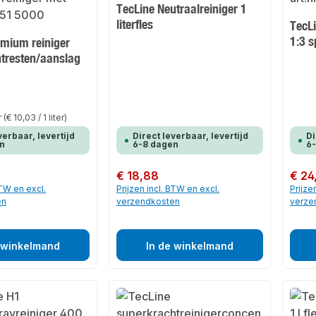
TecLine Neutraalreiniger 1
literfles
TecL
1:3 s
emium reiniger
tresten/aanslag
er
(€ 10,03 / 1 liter)
verbaar, levertijd
Direct leverbaar, levertijd
Di
n
6-8 dagen
6
Normale prijs:
€ 18,88
Normale
€ 24
BTW en excl.
Prijzen incl. BTW en excl.
Prijze
en
verzendkosten
verze
 winkelmand
In de winkelmand