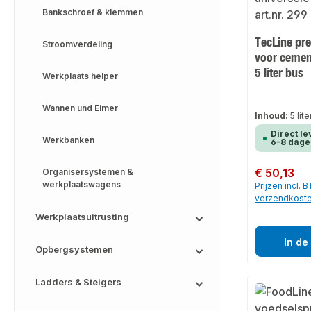
Bankschroef & klemmen
TecLine pr
Stroomverdeling
voor cemen
5 liter bus
Werkplaats helper
Wannen und Eimer
Inhoud:
5 lit
Direct le
Werkbanken
6-8 dage
Normale prijs:
€ 50,13
Organisersystemen &
werkplaatswagens
Prijzen incl. 
verzendkost
Werkplaatsuitrusting
In de
Opbergsystemen
Ladders & Steigers