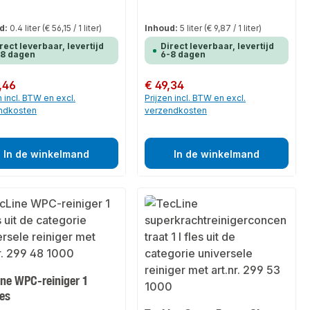
d:
0.4 liter
(€ 56,15 / 1 liter)
Inhoud:
5 liter
(€ 9,87 / 1 liter)
rect leverbaar, levertijd
Direct leverbaar, levertijd
-8 dagen
6-8 dagen
 prijs:
,46
Normale prijs:
€ 49,34
n incl. BTW en excl.
Prijzen incl. BTW en excl.
ndkosten
verzendkosten
In de winkelmand
In de winkelmand
ine WPC-reiniger 1
les