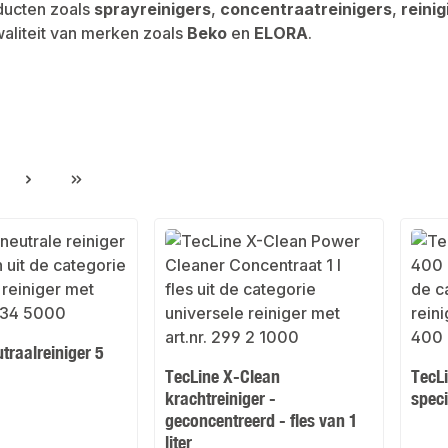
ducten zoals
sprayreinigers
,
concentraatreinigers
,
reini
liteit van merken zoals
Beko
en
ELORA
.
gina
traalreiniger 5
TecLine X-Clean
TecLi
krachtreiniger -
speci
geconcentreerd - fles van 1
liter