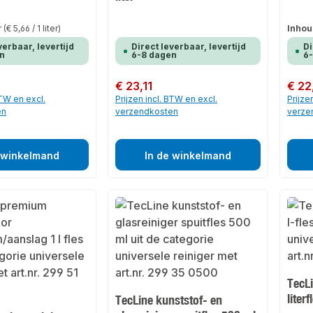
er
(€ 5,66 / 1 liter)
Inhou
verbaar, levertijd
Direct leverbaar, levertijd
Di
n
6-8 dagen
6
Normale prijs:
€ 23,11
Normale
€ 22
BTW en excl.
Prijzen incl. BTW en excl.
Prijze
en
verzendkosten
verze
 winkelmand
In de winkelmand
TecL
literf
TecLine kunststof- en