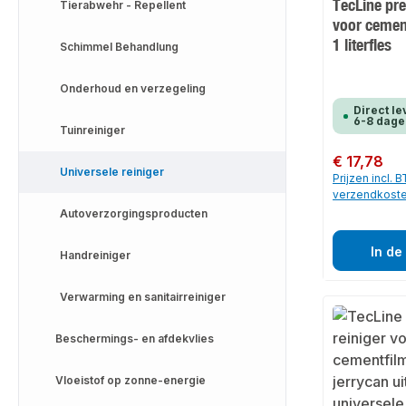
TecLine pr
Tierabwehr - Repellent
voor cemen
1 literfles
Schimmel Behandlung
Onderhoud en verzegeling
Direct le
6-8 dage
Tuinreiniger
Normale prijs:
€ 17,78
Universele reiniger
Prijzen incl. 
verzendkost
Autoverzorgingsproducten
In de
Handreiniger
Verwarming en sanitairreiniger
Beschermings- en afdekvlies
Vloeistof op zonne-energie