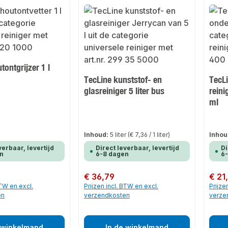
tontgrijzer 1 l
TecLine kunststof- en
TecLi
glasreiniger 5 liter bus
reini
ml
Inhoud:
5 liter
(€ 7,36 / 1 liter)
Inhou
verbaar, levertijd
Direct leverbaar, levertijd
Di
n
6-8 dagen
6
Normale prijs:
€ 36,79
Normale
€ 21
BTW en excl.
Prijzen incl. BTW en excl.
Prijze
en
verzendkosten
verze
 winkelmand
In de winkelmand