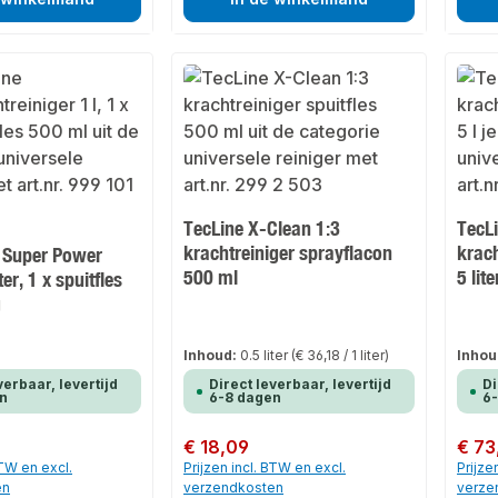
TecLine X-Clean 1:3
TecL
krachtreiniger sprayflacon
krach
e Super Power
500 ml
5 lit
ter, 1 x spuitfles
g
Inhoud:
0.5 liter
(€ 36,18 / 1 liter)
Inhou
verbaar, levertijd
Direct leverbaar, levertijd
Di
n
6-8 dagen
6
Normale prijs:
€ 18,09
Normale
€ 73
BTW en excl.
Prijzen incl. BTW en excl.
Prijze
en
verzendkosten
verze