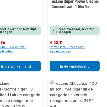
TecLine Super Power Cleaner
-Concentraat- 1 literfles
rect leverbaar, levertijd
Direct leverbaar, levertijd
-8 dagen
6-8 dagen
 prijs:
,96
Normale prijs:
€ 23,11
n incl. BTW en excl.
Prijzen incl. BTW en excl.
ndkosten
verzendkosten
In de winkelmand
In de winkelmand