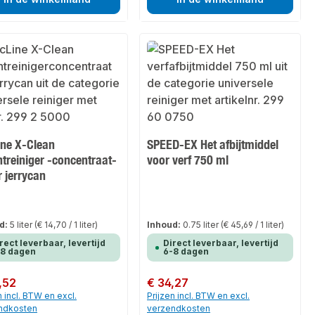
ine X-Clean
SPEED-EX Het afbijtmiddel
treiniger -concentraat-
voor verf 750 ml
er jerrycan
d:
5 liter
(€ 14,70 / 1 liter)
Inhoud:
0.75 liter
(€ 45,69 / 1 liter)
rect leverbaar, levertijd
Direct leverbaar, levertijd
-8 dagen
6-8 dagen
 prijs:
,52
Normale prijs:
€ 34,27
n incl. BTW en excl.
Prijzen incl. BTW en excl.
ndkosten
verzendkosten