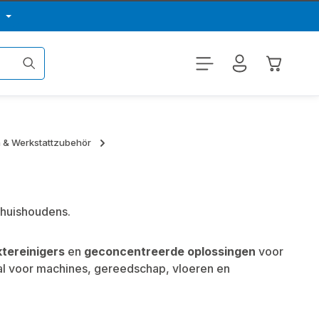
p
Winkelwa
n & Werkstattzubehör
 huishoudens.
tereinigers
en
geconcentreerde oplossingen
voor
eaal voor machines, gereedschap, vloeren en