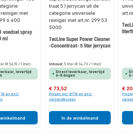
TecL
literf
1 voedsel spray
0 ml
TecLine Super Power Cleaner
-Concentraat- 5 liter jerrycan
iter
(€ 56,15 / 1 liter)
Inhoud:
5 liter
(€ 14,70 / 1 liter)
verbaar, levertijd
Direct leverbaar, levertijd
Di
n
6-8 dagen
6
Normale prijs:
€ 73,52
Normale
€ 20
BTW en excl.
Prijzen incl. BTW en excl.
Prijze
en
verzendkosten
verze
 winkelmand
In de winkelmand