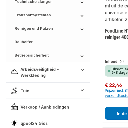
Technische slangen
Transportsystemen
Reinigen und Putzen
FoodLine H
reiniger 40
Bauhelfer
Betriebssicherheit
Inhoud:
0.4 l
Arbeidsveiligheid -
Direct le
6-8 dage
Werkkleding
Normale prijs:
€ 22,46
Tuin
Prijzen incl. 
verzendkost
Verkoop / Aanbiedingen
In de
qpool24 Gids