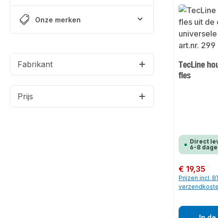
Onze merken
TecLine hou
Fabrikant
fles
Prijs
Direct le
6-8 dage
Normale prijs:
€ 19,35
Prijzen incl. 
verzendkost
In de