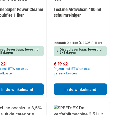
ine Super Power Cleaner
TecLine Aktivclean 400 ml
puitfles 1 liter
schuimreiniger
Inhoud:
0.4 liter
(€ 49,05 / 1 liter)
rect leverbaar, levertijd
Direct leverbaar, levertijd
-8 dagen
6-8 dagen
 prijs:
,22
Normale prijs:
€ 19,62
n incl. BTW en excl.
Prijzen incl. BTW en excl.
ndkosten
verzendkosten
In de winkelmand
In de winkelmand