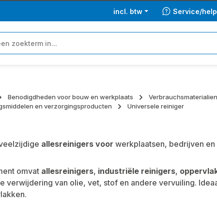
incl. btw
Service/hel
Benodigdheden voor bouw en werkplaats
Verbrauchsmaterialie
ngsmiddelen en verzorgingsproducten
Universele reiniger
 veelzijdige
allesreinigers voor
werkplaatsen, bedrijven en
iment omvat
allesreinigers
,
industriële reinigers
,
oppervlak
 verwijdering van olie, vet, stof en andere vervuiling. Id
lakken.