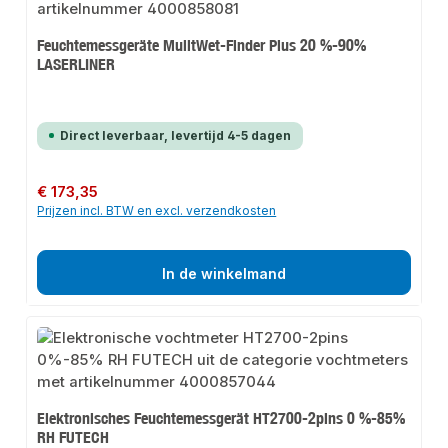
Feuchtemessgeräte MulitWet-Finder Plus 20 %-90%
LASERLINER
Direct leverbaar, levertijd 4-5 dagen
Normale prijs:
€ 173,35
Prijzen incl. BTW en excl. verzendkosten
In de winkelmand
Elektronisches Feuchtemessgerät HT2700-2pins 0 %-85%
RH FUTECH