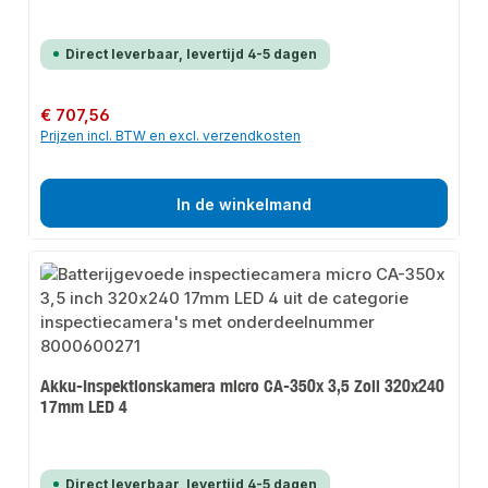
Direct leverbaar, levertijd 4-5 dagen
Normale prijs:
€ 707,56
Prijzen incl. BTW en excl. verzendkosten
In de winkelmand
Akku-Inspektionskamera micro CA-350x 3,5 Zoll 320x240
17mm LED 4
Direct leverbaar, levertijd 4-5 dagen