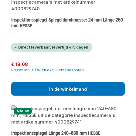
Inspektionsspiegel Spiegeldurchmesser 24 mm Länge 260
mm HESSE
Direct leverbaar, levertijd 4-5 dagen
Normale prijs:
€ 18,08
Prijzen incl. BTW en excl. verzendkosten
In de winkelmand
Nieuw
Inspektionsspiegel Länge 240–680 mm HESSE