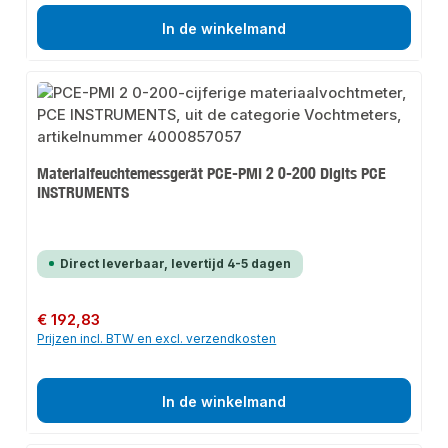
In de winkelmand
Materialfeuchtemessgerät PCE-PMI 2 0-200 Digits PCE
INSTRUMENTS
Direct leverbaar, levertijd 4-5 dagen
Normale prijs:
€ 192,83
Prijzen incl. BTW en excl. verzendkosten
In de winkelmand