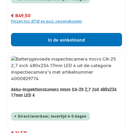
Normale prijs:
€ 849,50
Prijzen incl. BTW en excl. verzendkosten
In de winkelmand
Akku-Inspektionskamera micro CA-25 2,7 Zoll 480x234
17mm LED 4
Direct leverbaar, levertijd 4-5 dagen
Normale prijs:
€ 147,11