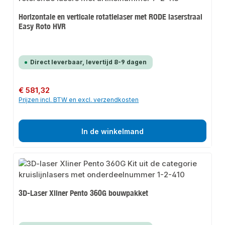
Horizontale en verticale rotatielaser met RODE laserstraal
Easy Roto HVR
Direct leverbaar, levertijd 8-9 dagen
Normale prijs:
€ 581,32
Prijzen incl. BTW en excl. verzendkosten
In de winkelmand
3D-Laser Xliner Pento 360G bouwpakket