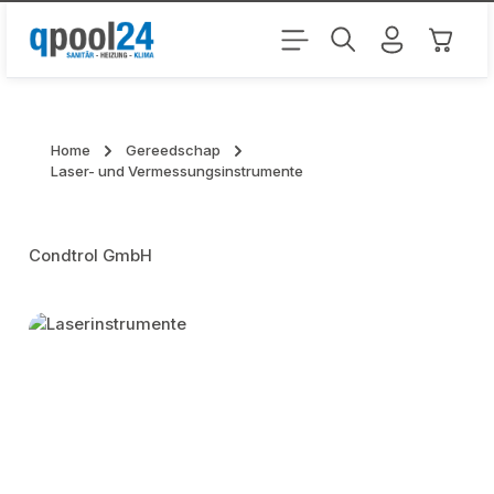
Ga naar de hoofdinhoud
Winkel
Home
Gereedschap
Laser- und Vermessungsinstrumente
Condtrol GmbH
Skip category gallery