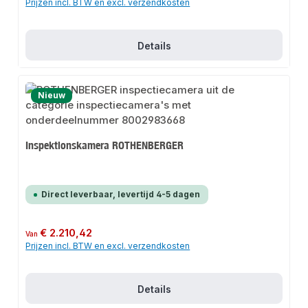
Prijzen incl. BTW en excl. verzendkosten
Details
Nieuw
Inspektionskamera ROTHENBERGER
Direct leverbaar, levertijd 4-5 dagen
Normale prijs:
€ 2.210,42
Van
Prijzen incl. BTW en excl. verzendkosten
Details