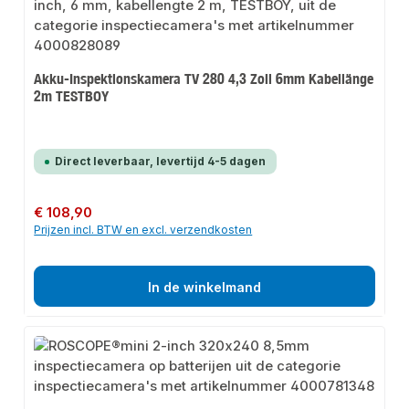
Akku-Inspektionskamera TV 280 4,3 Zoll 6mm Kabellänge
2m TESTBOY
Direct leverbaar, levertijd 4-5 dagen
Normale prijs:
€ 108,90
Prijzen incl. BTW en excl. verzendkosten
In de winkelmand