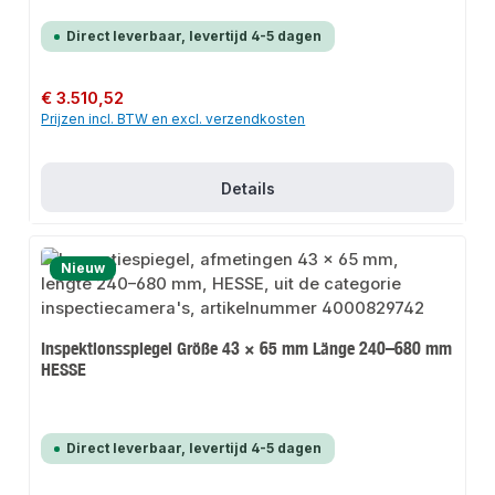
Direct leverbaar, levertijd 4-5 dagen
Normale prijs:
€ 3.510,52
Prijzen incl. BTW en excl. verzendkosten
Details
Nieuw
Inspektionsspiegel Größe 43 × 65 mm Länge 240–680 mm
HESSE
Direct leverbaar, levertijd 4-5 dagen