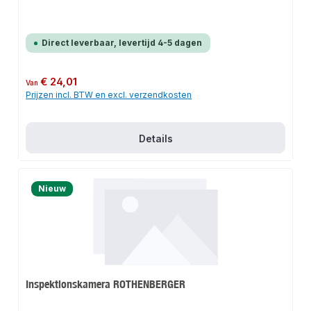
Direct leverbaar, levertijd 4-5 dagen
Normale prijs:
€ 24,01
Van
Prijzen incl. BTW en excl. verzendkosten
Details
Nieuw
Inspektionskamera ROTHENBERGER