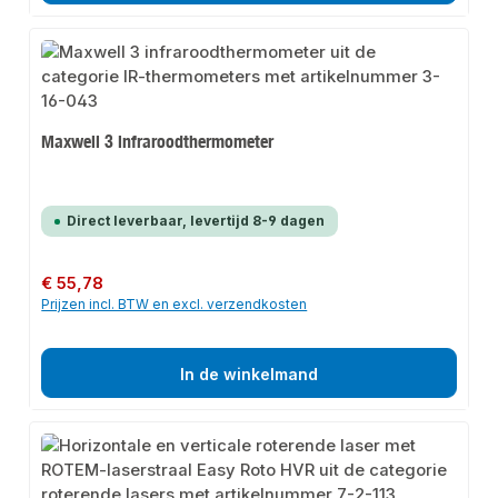
Maxwell 3 infraroodthermometer
Direct leverbaar, levertijd 8-9 dagen
Normale prijs:
€ 55,78
Prijzen incl. BTW en excl. verzendkosten
In de winkelmand