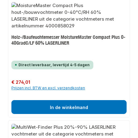
Holz-/Baufeuchtemesser MoistureMaster Compact Plus 0-
40GradC/LF 60% LASERLINER
Direct leverbaar, levertijd 4-5 dagen
Normale prijs:
€ 274,01
Prijzen incl. BTW en excl. verzendkosten
In de winkelmand