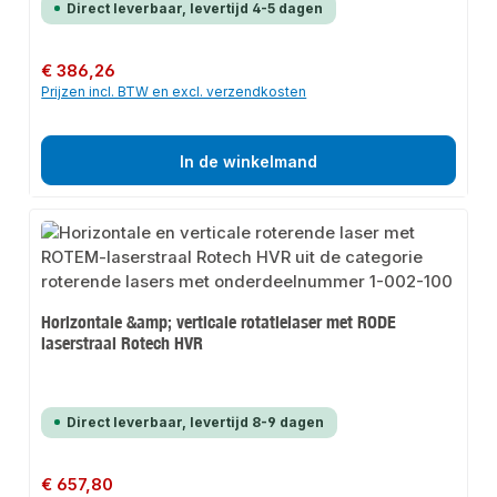
Direct leverbaar, levertijd 4-5 dagen
Normale prijs:
€ 386,26
Prijzen incl. BTW en excl. verzendkosten
In de winkelmand
Horizontale &amp; verticale rotatielaser met RODE
laserstraal Rotech HVR
Direct leverbaar, levertijd 8-9 dagen
Normale prijs:
€ 657,80