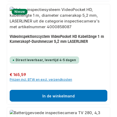
Nieuw
Videoinspektionssystem VideoPocket HD Kabellänge 1 m
Kamerakopf-Durchmesser 5,2 mm LASERLINER
Direct leverbaar, levertijd 4-5 dagen
Normale prijs:
€ 165,59
Prijzen incl. BTW en excl. verzendkosten
In de winkelmand