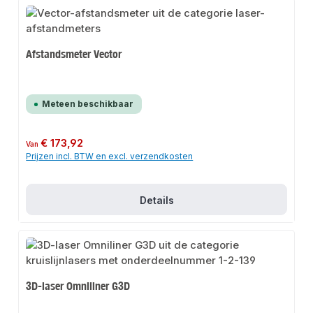
Afstandsmeter Vector
Meteen beschikbaar
Normale prijs:
€ 173,92
Van
Prijzen incl. BTW en excl. verzendkosten
Details
3D-laser Omniliner G3D