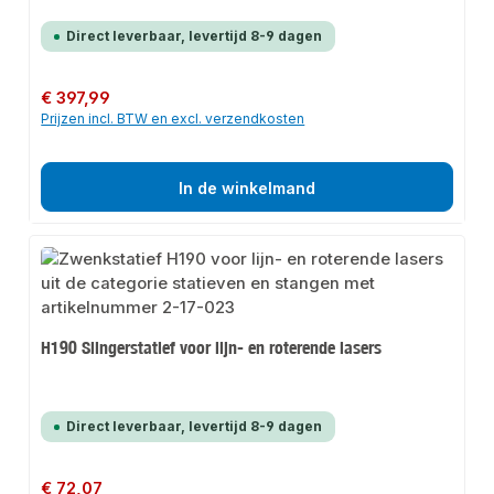
Direct leverbaar, levertijd 8-9 dagen
Normale prijs:
€ 397,99
Prijzen incl. BTW en excl. verzendkosten
In de winkelmand
H190 Slingerstatief voor lijn- en roterende lasers
Direct leverbaar, levertijd 8-9 dagen
Normale prijs:
€ 72,07