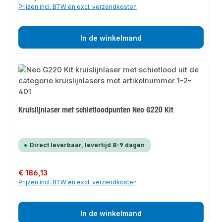
Prijzen incl. BTW en excl. verzendkosten
In de winkelmand
Kruislijnlaser met schietloodpunten Neo G220 Kit
Direct leverbaar, levertijd 8-9 dagen
Normale prijs:
€ 186,13
Prijzen incl. BTW en excl. verzendkosten
In de winkelmand