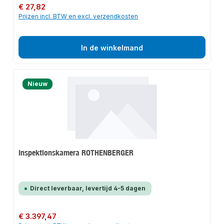
Normale prijs:
€ 27,82
Prijzen incl. BTW en excl. verzendkosten
In de winkelmand
Nieuw
Inspektionskamera ROTHENBERGER
Direct leverbaar, levertijd 4-5 dagen
Normale prijs:
€ 3.397,47