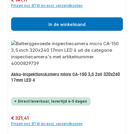
Prijzen incl. BTW en excl. verzendkosten
In de winkelmand
Akku-Inspektionskamera micro CA-150 3,5 Zoll 320x240
17mm LED 4
Direct leverbaar, levertijd 4-5 dagen
Normale prijs:
€ 321,41
Prijzen incl. BTW en excl. verzendkosten