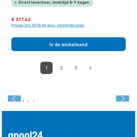
Direct leverbaar, levertijd 8-9 dagen
Normale prijs:
€ 377,62
Prijzen incl. BTW en excl. verzendkosten
In de winkelmand
1
2
3
Pagina
Pagina
Pagina
Laatst bekeken: