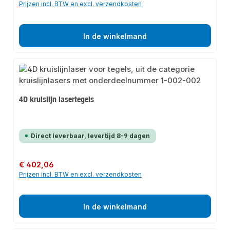
Prijzen incl. BTW en excl. verzendkosten
In de winkelmand
4D kruislijn lasertegels
Direct leverbaar, levertijd 8-9 dagen
Normale prijs:
€ 402,06
Prijzen incl. BTW en excl. verzendkosten
In de winkelmand