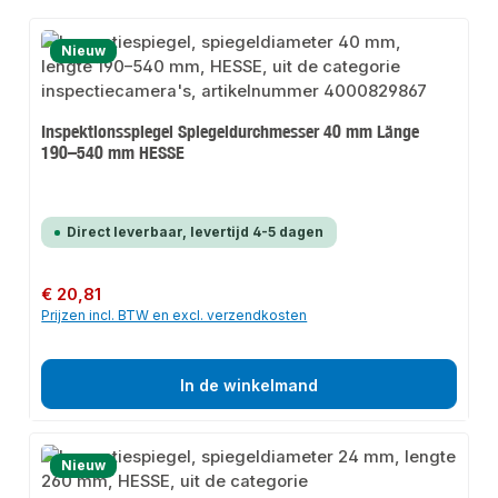
Nieuw
Inspektionsspiegel Spiegeldurchmesser 40 mm Länge
190–540 mm HESSE
Direct leverbaar, levertijd 4-5 dagen
Normale prijs:
€ 20,81
Prijzen incl. BTW en excl. verzendkosten
In de winkelmand
Nieuw