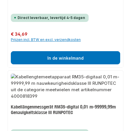
Direct leverbaar, levertijd 4-5 dagen
Normale prijs:
€ 34,69
Prijzen incl. BTW en excl. verzendkosten
In de winkelmand
Kabellängenmessgerät RM35-digital 0,01 m-99999,99m
Genauigkeitsklasse III RUNPOTEC