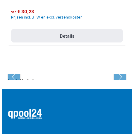
Normale prijs:
€ 30,23
Van
Prijzen incl. BTW en excl. verzendkosten
Details
Laatst bekeken: