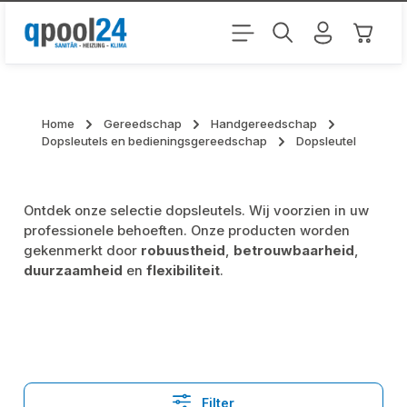
Ga naar de hoofdinhoud
Winkel
Home
Gereedschap
Handgereedschap
Dopsleutels en bedieningsgereedschap
Dopsleutel
Ontdek onze selectie dopsleutels. Wij voorzien in uw
professionele behoeften. Onze producten worden
gekenmerkt door
robuustheid
,
betrouwbaarheid
,
duurzaamheid
en
flexibiliteit
.
Filter