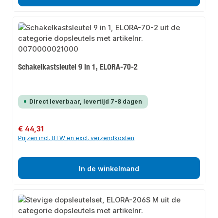
Schakelkastsleutel 9 in 1, ELORA-70-2
Direct leverbaar, levertijd 7-8 dagen
Normale prijs:
€ 44,31
Prijzen incl. BTW en excl. verzendkosten
In de winkelmand