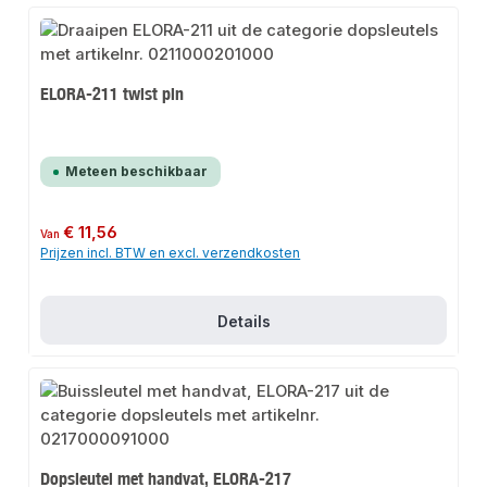
ELORA-211 twist pin
Meteen beschikbaar
Normale prijs:
€ 11,56
Van
Prijzen incl. BTW en excl. verzendkosten
Details
Dopsleutel met handvat, ELORA-217