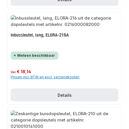
Inbussleutel, lang, ELORA-216A
Meteen beschikbaar
Normale prijs:
€ 18,14
Van
Prijzen incl. BTW en excl. verzendkosten
Details