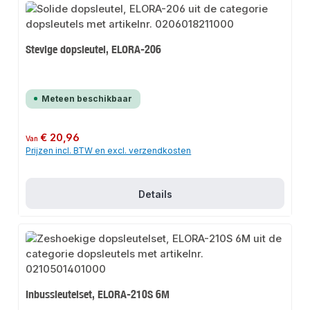
Stevige dopsleutel, ELORA-206
Meteen beschikbaar
Normale prijs:
€ 20,96
Van
Prijzen incl. BTW en excl. verzendkosten
Details
Inbussleutelset, ELORA-210S 6M