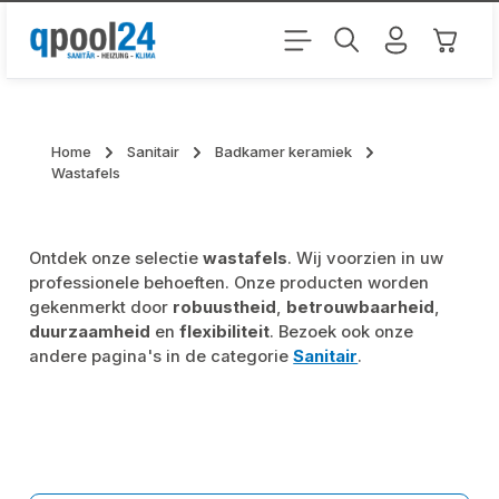
Ga naar de hoofdinhoud
Winkel
Home
Sanitair
Badkamer keramiek
Wastafels
Ontdek onze selectie
wastafels
. Wij voorzien in uw
professionele behoeften. Onze producten worden
gekenmerkt door
robuustheid
,
betrouwbaarheid
,
duurzaamheid
en
flexibiliteit
. Bezoek ook onze
andere pagina's in de categorie
Sanitair
.