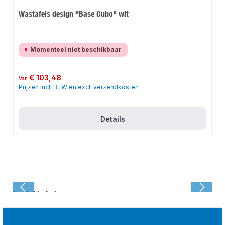
Wastafels design "Base Cubo" wit
Momenteel niet beschikbaar
Normale prijs:
€ 103,48
Van
Prijzen incl. BTW en excl. verzendkosten
Details
Laatst bekeken: