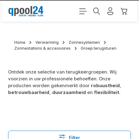
Ga naar de hoofdinhoud
Winkel
Home
Verwarming
Zonnesystemen
Zonnestations & accessoires
Groep terugsturen
Ontdek onze selectie van terugkeergroepen. Wij
voorzien in uw professionele behoeften. Onze
producten worden gekenmerkt door
robuustheid
,
betrouwbaarheid
,
duurzaamheid
en
flexibiliteit
.
Filter