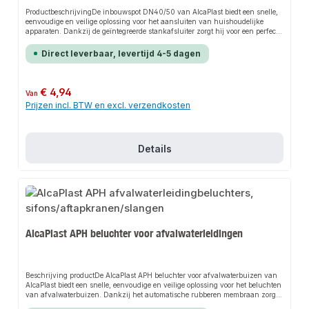
ProductbeschrijvingDe inbouwspot DN40/50 van AlcaPlast biedt een snelle,
eenvoudige en veilige oplossing voor het aansluiten van huishoudelijke
apparaten. Dankzij de geïntegreerde stankafsluiter zorgt hij voor een perfecte
houvast en past hij zich flexibel aan verschillende slangaansluitingen aan.
Het robuuste ontwerp en de eenvoudige installatie maken van dit product een
Direct leverbaar, levertijd 4-5 dagen
betrouwbare keuze voor elke installatie.KenmerkenGeïntegreerde
stankafsluiterInclusief roestvrijstalen wandpaneelGeschikt voor
slangaansluitingen van 20-23 mmRobuust ontwerp voor lange
levensduurToepassingsgebiedenAansluiting van vaatwassersAansluiting
Normale prijs:
€ 4,94
Van
van wasmachinesAansluiting van condensdrogersAansluiting van
Prijzen incl. BTW en excl. verzendkosten
warmtepompdrogersProductgegevensMateriaal: Hoogwaardig kunststof en
roestvrij staalGeschikt voor: Huishoudelijke apparatenMerk: AlcaPlastIn ons
assortiment vind je ook bijpassende accessoires en andere producten voor de
aansluiting.
Details
AlcaPlast APH beluchter voor afvalwaterleidingen
Beschrijving productDe AlcaPlast APH beluchter voor afvalwaterbuizen van
AlcaPlast biedt een snelle, eenvoudige en veilige oplossing voor het beluchten
van afvalwaterbuizen. Dankzij het automatische rubberen membraan zorgt
het voor een perfecte grip en past het zich flexibel aan verschillende