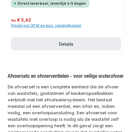
pijpdiameters aan. Het robuuste ontwerp en de eenvoudige installatie maken
Direct leverbaar, levertijd 4-5 dagen
dit product een betrouwbare keuze voor elke
installatie.KenmerkenAutomatisch openen en sluiten bij onderdrukVoorkomt
dat sifons leeggezogen worden en geuren binnendringenVerhoogt de
flexibiliteit bij het installeren van waterleidingenRobuust ontwerp voor lange
Normale prijs:
€ 5,62
Van
levensduurToepassingsgebiedenLeidingen voor afvalwaterHT-
Prijzen incl. BTW en excl. verzendkosten
buizenSanitaire installatiesProductgegevensMateriaal: Hoogwaardige
kunststofGeschikt voor HT-buizenMerk: AlcaPlastIn ons assortiment vind je
ook geschikte accessoires en andere producten voor de aansluiting.
Details
Afvoersets en afvoerventielen - voor veilige waterafvoer
De afvoerset is een complete eenheid die de afvoer
van wastafels, gootstenen of keukenspoelbakken
verbindt met het afvalwatersysteem. Het bestaat
meestal uit een afvoerventiel, een sifon en, indien
nodig, een overloopaansluiting. Een afvoerset voor
wastafels met overloop is nodig als de wastafel zelf
een overloopopening heeft. In dit geval zorgt een