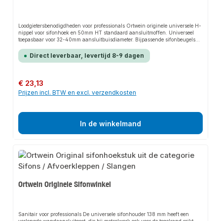
Loodgietersbenodigdheden voor professionals Ortwein originele universele H-
nippel voor sifonhoek en 50mm HT standaard aansluitmoffen. Universeel
toepasbaar voor 32-40mm aansluitbuisdiameter. Bijpassende sifonbeugels
en beschermkap zijn apart verkrijgbaar.
Direct leverbaar, levertijd 8-9 dagen
Normale prijs:
€ 23,13
Prijzen incl. BTW en excl. verzendkosten
In de winkelmand
Ortwein Originele Sifonwinkel
Sanitair voor professionals De universele sifonhouder 138 mm heeft een