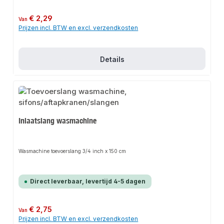
Normale prijs:
€ 2,29
Van
Prijzen incl. BTW en excl. verzendkosten
Details
Inlaatslang wasmachine
Wasmachine toevoerslang 3/4 inch x 150 cm
Direct leverbaar, levertijd 4-5 dagen
Normale prijs:
€ 2,75
Van
Prijzen incl. BTW en excl. verzendkosten