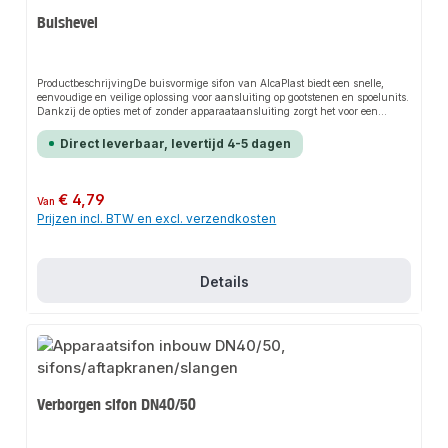
Buishevel
ProductbeschrijvingDe buisvormige sifon van AlcaPlast biedt een snelle,
eenvoudige en veilige oplossing voor aansluiting op gootstenen en spoelunits.
Dankzij de opties met of zonder apparaataansluiting zorgt het voor een
perfecte pasvorm en past het zich flexibel aan verschillende
installatievereisten aan. Het robuuste ontwerp en de eenvoudige installatie
Direct leverbaar, levertijd 4-5 dagen
maken dit product een betrouwbare keuze voor elke
installatie.KenmerkenGeschikt voor spoelbakken met 1,5"
afvoerventielVerkrijgbaar met of zonder aansluiting voor vaatwasser of
wasmachineRobuust ontwerp voor lange
Normale prijs:
€ 4,79
Van
levensduurToepassingsgebiedenSpoelbakkenSpoelunitsHuishoudelijke
Prijzen incl. BTW en excl. verzendkosten
apparaataansluitingenProductgegevensMateriaal: Hoogwaardige
kunststofGeschikt voor: Spoelbakken en spoelunitsMerk:
AlcaPlastBijpassende accessoires en andere producten voor de aansluiting
vind je ook in ons assortiment.
Details
Verborgen sifon DN40/50