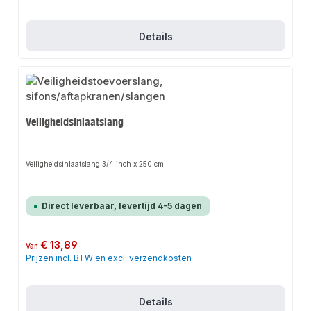
Details
Veiligheidsinlaatslang
Veiligheidsinlaatslang 3/4 inch x 250 cm
Direct leverbaar, levertijd 4-5 dagen
Normale prijs:
€ 13,89
Van
Prijzen incl. BTW en excl. verzendkosten
Details