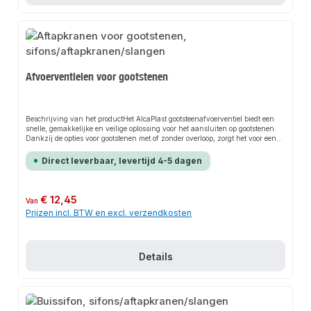
Afvoerventielen voor gootstenen
Beschrijving van het productHet AlcaPlast gootsteenafvoerventiel biedt een
snelle, gemakkelijke en veilige oplossing voor het aansluiten op gootstenen.
Dankzij de opties voor gootstenen met of zonder overloop, zorgt het voor een
perfecte pasvorm en past het zich flexibel aan verschillende afvoereisen aan.
Het robuuste ontwerp en de eenvoudige installatie maken dit product een
Direct leverbaar, levertijd 4-5 dagen
betrouwbare keuze voor elke installatie.KenmerkenGeschikt voor spoelbakken
met ø 90mm afvoerBeschikbaar met of zonder overloopRobuust ontwerp voor
lange
levensduurToepassingenSpoelbakkenSpoelunitsProductgegevensMateriaal:
Normale prijs:
€ 12,45
Van
Hoogwaardige kunststofGeschikt voor: Spoelbakken met ø 90mm afvoerMerk:
Prijzen incl. BTW en excl. verzendkosten
AlcaPlastBijpassende accessoires en andere producten voor de aansluiting
vind je ook in ons assortiment.
Details