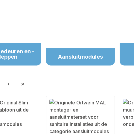
iedeuren en -
leppen
Aansluitmodules
gina