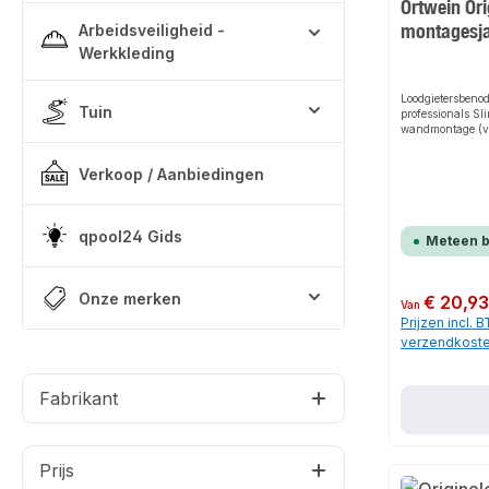
Ortwein Ori
montagesj
Arbeidsveiligheid -
Werkkleding
Loodgietersbeno
Tuin
professionals Sl
wandmontage (v
water. zijn verlo
wandhoeken van
Verkoop / Aanbiedingen
leidingsystemen
bepleisterd en bl
sjablonen achter
Bijpassende Sli
qpool24 Gids
montagetape en 
Meteen 
verkrijgbaar.
Onze merken
Normale prijs:
€ 20,9
Van
Prijzen incl. 
verzendkost
Fabrikant
Prijs