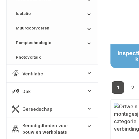
Isolatie
Muurdoorvoeren
Pomptechnologie
Inspect
Photovoltaik
k
Ventilatie
1
2
Pagina
Pa
Dak
Gereedschap
Benodigdheden voor
bouw en werkplaats