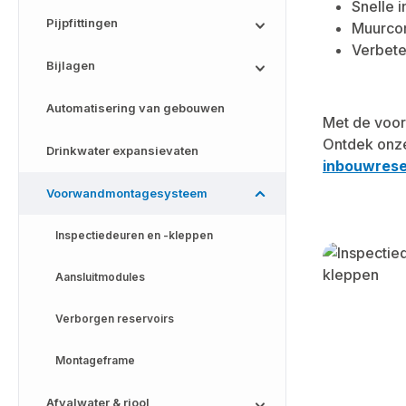
Snelle i
Pijpfittingen
Muurcor
Verbete
Bijlagen
Automatisering van gebouwen
Met de voorw
Ontdek onze
Drinkwater expansievaten
inbouwrese
Voorwandmontagesysteem
Inspectiedeuren en -kleppen
Skip categor
Aansluitmodules
Verborgen reservoirs
Montageframe
Afvalwater & riool