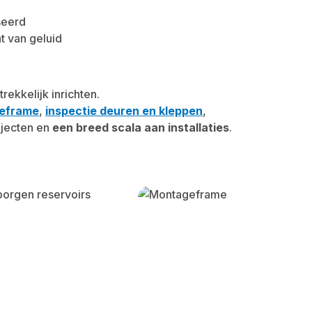
seerd
t van geluid
rekkelijk inrichten.
eframe
,
inspectie deuren en kleppen
,
jecten en
een breed scala aan installaties
.