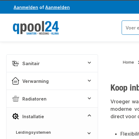
Aanmelden
of
Aanmelden
a naar de hoofdinhoud
Ga naar de zoekopdracht
Home
Sanitair
Verwarming
Koop in
Radiatoren
Vroeger was
moderne voo
direct voor 
Installatie
Leidingsystemen
Flexibil