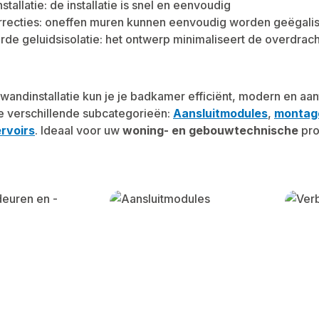
nstallatie: de installatie is snel en eenvoudig
recties: oneffen muren kunnen eenvoudig worden geëgali
rde geluidsisolatie: het ontwerp minimaliseert de overdrach
andinstallatie kun je je badkamer efficiënt, modern en aant
 verschillende subcategorieën:
Aansluitmodules
,
montag
rvoirs
. Ideaal voor uw
woning- en gebouwtechnische
pro
y gallery