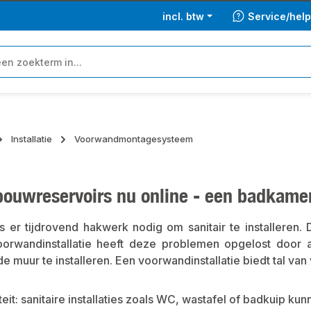
incl. btw
Service/hel
Installatie
Voorwandmontagesysteem
bouwreservoirs nu online - een badkamer
 er tijdrovend hakwerk nodig om sanitair te installeren. 
rwandinstallatie heeft deze problemen opgelost door all
de muur te installeren. Een voorwandinstallatie biedt tal van
iteit: sanitaire installaties zoals WC, wastafel of badkuip ku