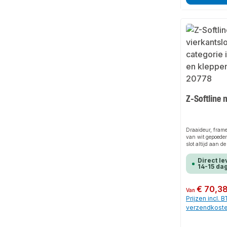
Z-Softline 
Draaideur, fram
van wit gepoederc
slot altijd aan 
worden verwijder
draaibaar, beves
Direct le
voor een schone 
14-15 da
of gipsplaatoppe
gemonteerde dra
Normale prijs:
€ 70,3
Van
Prijzen incl. 
verzendkost