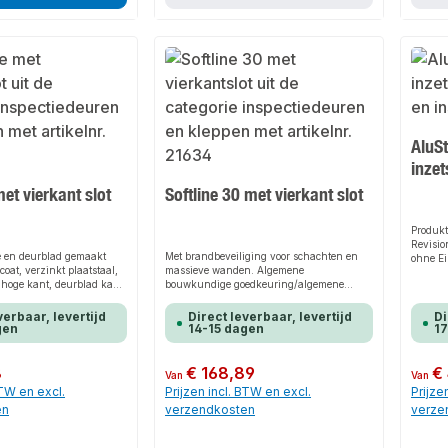
AluS
inzet
met vierkant slot
Softline 30 met vierkant slot
Produk
Revisi
e en deurblad gemaakt
Met brandbeveiliging voor schachten en
ohne Ei
oat, verzinkt plaatstaal,
massieve wanden. Algemene
schnell
de hoge kant, deurblad kan
bouwkundige goedkeuring/algemene
bauseit
d, DIN rechts of DIN links
typegoedkeuring (abZ/aBG ) van DIBt,
Dank de
tigingsframe uit één stuk
Berlijn Nummer: Z-6.55-2661.
robuste
verbaar, levertijd
Direct leverbaar, levertijd
Di
afwerking op pleisterwerk
Testnorm(en) EN 1364-1/ EN 1634-1),
gen
14-15 dagen
1
für per
rvlakken, vast
classificatienorm: EN 13501-2. Voor
an ver
aibare muurankers
inbouwschachten en kopgevels. Vuurtest
Anwend
aan beide zijden (o↔i) door ift-Rosenheim.
8
Normale prijs:
€ 168,89
Normale
€
und die
Van
Van
Rookwerendheid Sa4 getest volgens DIN
Produkt
BTW en excl.
Prijzen incl. BTW en excl.
Prijze
EN 1634-3 (gebaseerd op), geclassificeerd
jede In
en
verzendkosten
verze
volgens DIN EN 13501-2 (gebaseerd op).
bauseit
Getest op rookdichtheid S200 volgens EN
Platten
1634-3/ DIN EN 13501-2.
25,0 m