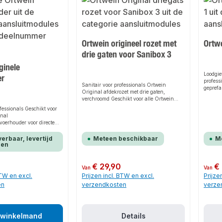
Grote, ergonomisch gevormde
montagegrepen op de pluggen zorgen voor
eenvoudige montage en demontage.
Dankzij de verstelbare plug kan de MAL
verschillende installatiedieptes van het
leidingwerk compenseren. Het leidingwerk
Ortwein origineel rozet met
Ortwe
wordt horizontaal uitgelijnd met behulp
van de eenvoudig af te lezen ronde
drie gaten voor Sanibox 3
waterpas.
ginele
Loodgie
er
profess
Sanitair voor professionals Ortwein
geprefa
Original afdekrozet met drie gaten,
een iso
verchroomd Geschikt voor alle Ortwein
montage
Original Saniboxen 3. Afdekplaat voor een
ofessionals Geschikt voor
Origina
mooie afwerking van de Sanibox 3
inal
geïsole
installatie.
oerhouder voor directe
Sanibox
montageband. 2 mm
systeem
kt plaatstaal
Origina
verbaar, levertijd
Meteen beschikbaar
M
perfect
gen
geluids
Origina
uitgeru
Normale prijs:
€ 29,90
Normale
€
Van
Van
standaa
BTW en excl.
Prijzen incl. BTW en excl.
Prijze
Origina
en
verzendkosten
verze
gelever
gangbar
 winkelmand
Details