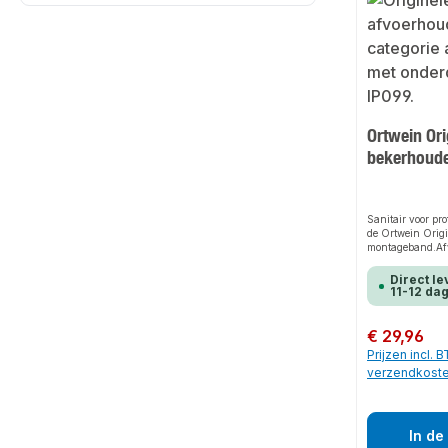
Ortwein Ori
bekerhoud
Sanitair voor pr
de Ortwein Orig
montageband.Afv
montage op de 
thermisch verzin
Direct le
11-12 da
Normale prijs:
€ 29,96
Prijzen incl. 
verzendkost
In de