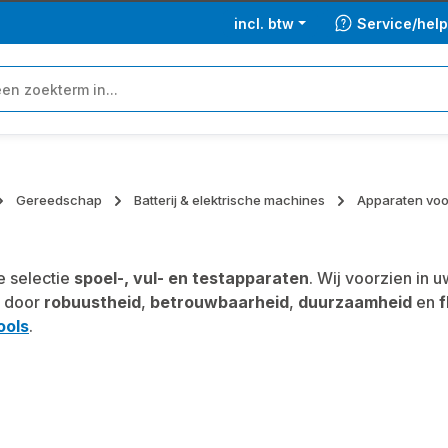
incl. btw
Service/hel
Gereedschap
Batterij & elektrische machines
Apparaten voor
 selectie
spoel-, vul- en testapparaten
. Wij voorzien in
 door
robuustheid
,
betrouwbaarheid
,
duurzaamheid
en
f
ools
.