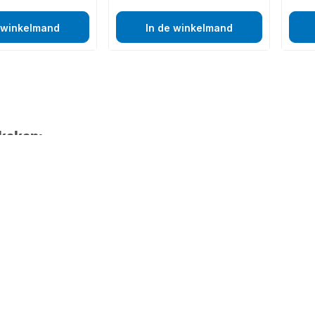
 winkelmand
In de winkelmand
keken: