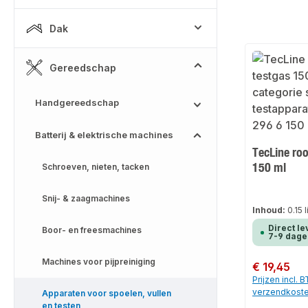
Dak
Gereedschap
Handgereedschap
Batterij & elektrische machines
TecLine ro
150 ml
Schroeven, nieten, tacken
Snij- & zaagmachines
Inhoud:
0.15 
Direct le
Boor- en freesmachines
7-9 dage
Machines voor pijpreiniging
Normale prijs:
€ 19,45
Prijzen incl. 
verzendkost
Apparaten voor spoelen, vullen
en testen