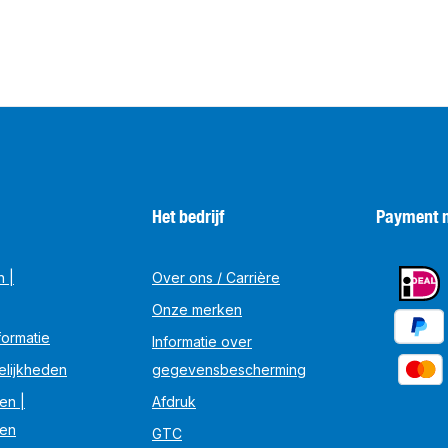
Het bedrijf
Payment 
n |
Over ons / Carrière
Onze merken
ormatie
Informatie over
elijkheden
gegevensbescherming
en |
Afdruk
en
GTC