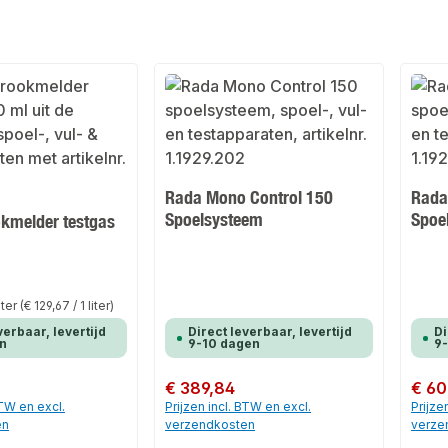
Rada Mono Control 150
Rada
Spoelsysteem
Spoe
okmelder testgas
liter
(€ 129,67 / 1 liter)
verbaar, levertijd
Direct leverbaar, levertijd
Di
n
9-10 dagen
9
Normale prijs:
€ 389,84
Normale
€ 60
BTW en excl.
Prijzen incl. BTW en excl.
Prijze
en
verzendkosten
verze