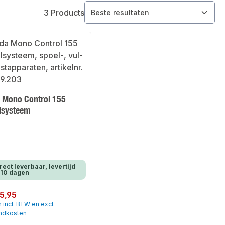
3 Products
 Mono Control 155
lsysteem
rect leverbaar, levertijd
-10 dagen
 prijs:
5,95
n incl. BTW en excl.
ndkosten