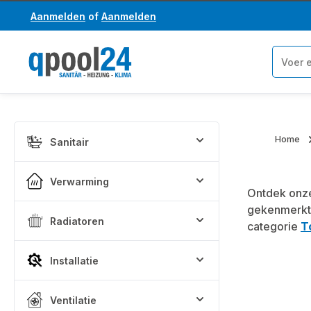
Aanmelden
of
Aanmelden
a naar de hoofdinhoud
Ga naar de zoekopdracht
Home
Sanitair
Verwarming
Ontdek onze
gekenmerkt
Radiatoren
categorie
T
Installatie
Ventilatie