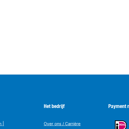
Het bedrijf
Payment 
n |
Over ons / Carrière