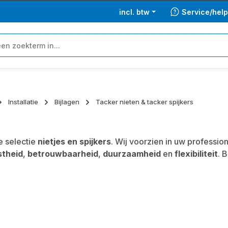
incl. btw
Service/hel
Installatie
Bijlagen
Tacker nieten & tacker spijkers
 selectie
nietjes en spijkers
. Wij voorzien in uw profess
stheid
,
betrouwbaarheid
,
duurzaamheid
en
flexibiliteit
. 