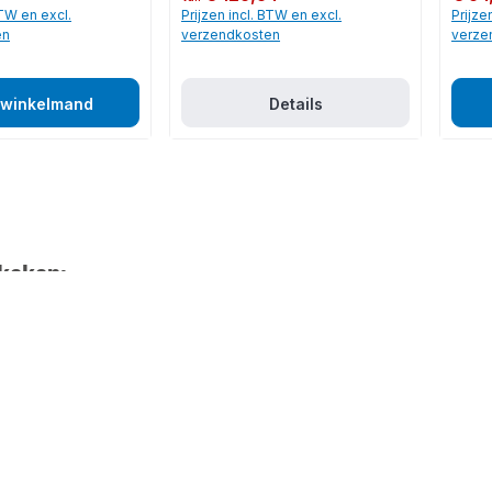
BTW en excl.
Prijzen incl. BTW en excl.
Prijze
en
verzendkosten
verze
 winkelmand
Details
keken: