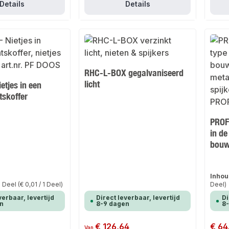
Details
Details
RHC-L-BOX gegalvaniseerd
licht
etjes in een
tskoffer
PROF
in d
bouw
Inhou
 Deel
(€ 0,01 / 1 Deel)
Deel)
verbaar, levertijd
Direct leverbaar, levertijd
Di
n
8-9 dagen
8
Normale prijs:
€ 126,64
Normale
€ 64
Van