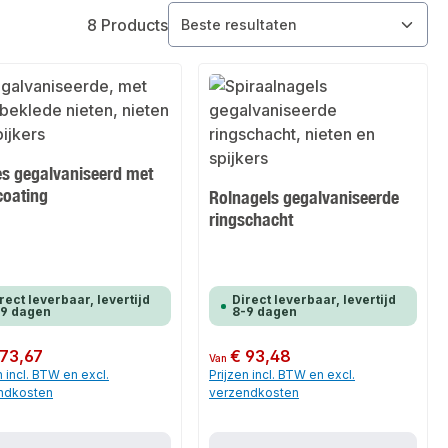
8 Products
es gegalvaniseerd met
coating
Rolnagels gegalvaniseerde
ringschacht
rect leverbaar, levertijd
Direct leverbaar, levertijd
-9 dagen
8-9 dagen
 prijs:
 73,67
Normale prijs:
€ 93,48
Van
n incl. BTW en excl.
Prijzen incl. BTW en excl.
ndkosten
verzendkosten