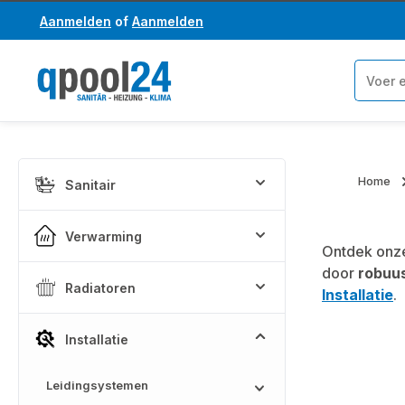
Aanmelden
of
Aanmelden
a naar de hoofdinhoud
Ga naar de zoekopdracht
Home
Sanitair
Verwarming
Ontdek onze
door
robuu
Radiatoren
Installatie
.
Installatie
Leidingsystemen