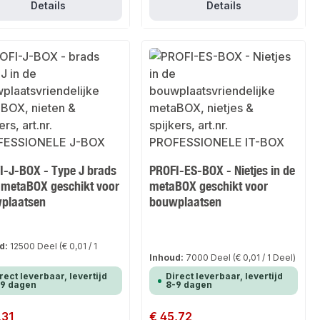
Details
Details
I-J-BOX - Type J brads
PROFI-ES-BOX - Nietjes in de
e metaBOX geschikt voor
metaBOX geschikt voor
plaatsen
bouwplaatsen
d:
12500 Deel
(€ 0,01 / 1
Inhoud:
7000 Deel
(€ 0,01 / 1 Deel)
rect leverbaar, levertijd
Direct leverbaar, levertijd
-9 dagen
8-9 dagen
 prijs:
,31
Normale prijs:
€ 45,72