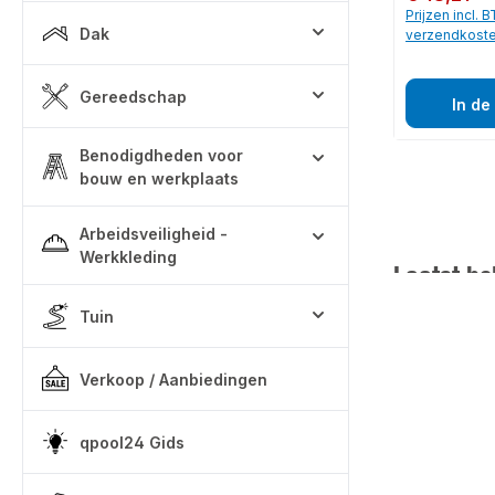
Prijzen incl. 
Dak
verzendkost
Gereedschap
In de
Benodigdheden voor
bouw en werkplaats
Arbeidsveiligheid -
Werkkleding
Laatst be
Tuin
Verkoop / Aanbiedingen
qpool24 Gids