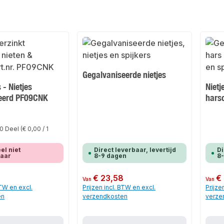
Gegalvaniseerde nietjes
 - Nietjes
Nietj
eerd PF09CNK
hars
0 Deel
(€ 0,00 / 1
l niet
Direct leverbaar, levertijd
Di
baar
8-9 dagen
8
Normale prijs:
€ 23,58
Normale
€
Van
Van
BTW en excl.
Prijzen incl. BTW en excl.
Prijze
en
verzendkosten
verze