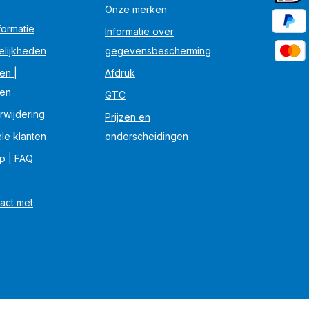
Onze merken
ormatie
Informatie over
elijkheden
gegevensbescherming
en |
Afdruk
en
GTC
rwijdering
Prijzen en
le klanten
onderscheidingen
lp | FAQ
act met