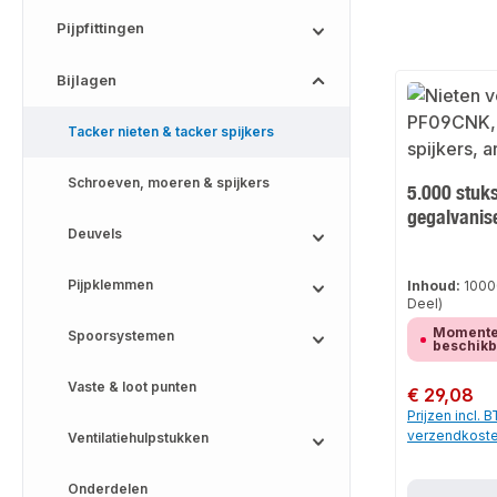
Pijpfittingen
Bijlagen
Tacker nieten & tacker spijkers
Schroeven, moeren & spijkers
5.000 stuks
gegalvanis
Deuvels
Pijpklemmen
Inhoud:
1000
Deel)
Momentee
Spoorsystemen
beschik
Vaste & loot punten
Normale prijs:
€ 29,08
Prijzen incl. 
verzendkost
Ventilatiehulpstukken
Onderdelen