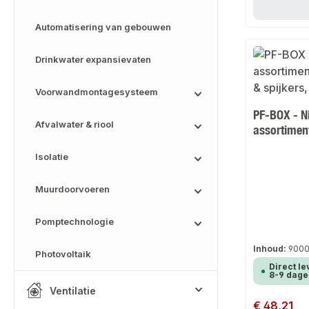
Automatisering van gebouwen
Drinkwater expansievaten
Voorwandmontagesysteem
PF-BOX - Ni
Afvalwater & riool
assortimen
Isolatie
Muurdoorvoeren
Pomptechnologie
Inhoud:
9000
Photovoltaik
Direct le
8-9 dage
Ventilatie
Normale prijs:
€ 48,21