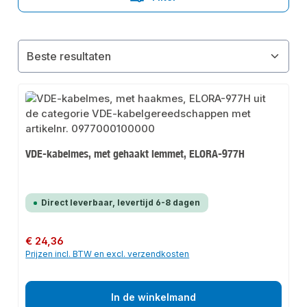
VDE-kabelmes, met gehaakt lemmet, ELORA-977H
Direct leverbaar, levertijd 6-8 dagen
Normale prijs:
€ 24,36
Prijzen incl. BTW en excl. verzendkosten
In de winkelmand