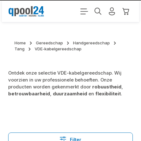
Ga naar de hoofdinhoud
Winkel
Home
Gereedschap
Handgereedschap
Tang
VDE-kabelgereedschap
Ontdek onze selectie VDE-kabelgereedschap. Wij
voorzien in uw professionele behoeften. Onze
producten worden gekenmerkt door
robuustheid
,
betrouwbaarheid
,
duurzaamheid
en
flexibiliteit
.
Filter