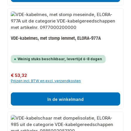
VDE-kabelmes, met stomp lemmet, ELORA-977A
Weinig stuks beschikbaar, levertijd 6-8 dagen
Normale prijs:
€ 53,32
Prijzen incl. BTW en excl. verzendkosten
In de winkelmand