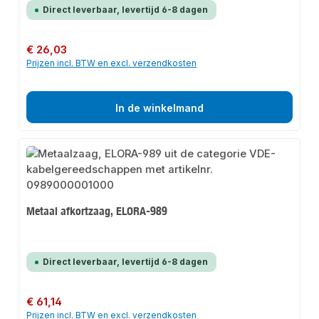
Direct leverbaar, levertijd 6-8 dagen
Normale prijs:
€ 26,03
Prijzen incl. BTW en excl. verzendkosten
In de winkelmand
Metaal afkortzaag, ELORA-989
Direct leverbaar, levertijd 6-8 dagen
Normale prijs:
€ 61,14
Prijzen incl. BTW en excl. verzendkosten