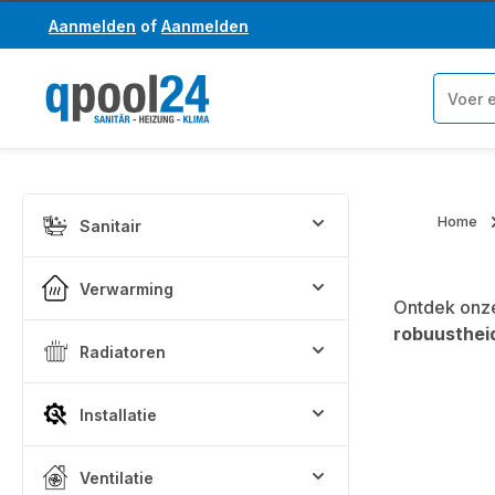
Aanmelden
of
Aanmelden
a naar de hoofdinhoud
Ga naar de zoekopdracht
Home
Sanitair
Verwarming
Ontdek onze
robuusthei
Radiatoren
Installatie
Ventilatie