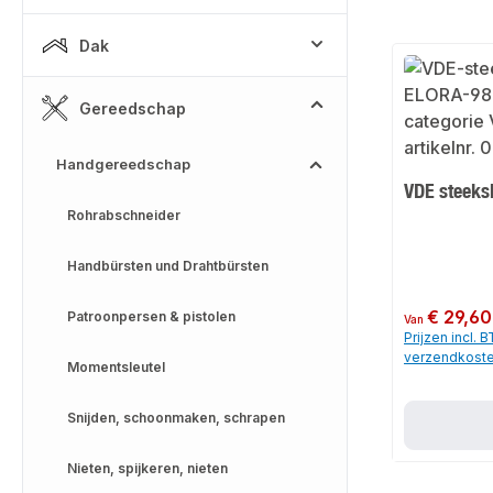
Dak
Gereedschap
Handgereedschap
VDE steeks
Rohrabschneider
Handbürsten und Drahtbürsten
Normale prijs:
€ 29,60
Patroonpersen & pistolen
Van
Prijzen incl. 
verzendkost
Momentsleutel
Snijden, schoonmaken, schrapen
Nieten, spijkeren, nieten