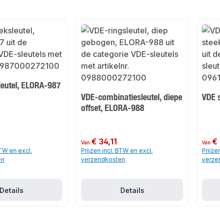
leutel, ELORA-987
VDE-combinatiesleutel, diepe
VDE 
offset, ELORA-988
Normale prijs:
€ 34,11
Normale
€ 
Van
Van
BTW en excl.
Prijzen incl. BTW en excl.
Prijze
en
verzendkosten
verze
Details
Details