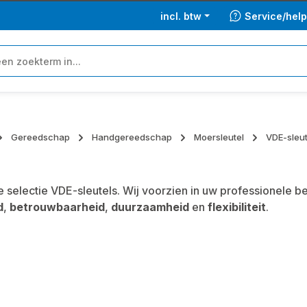
incl. btw
Service/hel
Gereedschap
Handgereedschap
Moersleutel
VDE-sleut
 selectie VDE-sleutels. Wij voorzien in uw professionele
d
,
betrouwbaarheid
,
duurzaamheid
en
flexibiliteit
.