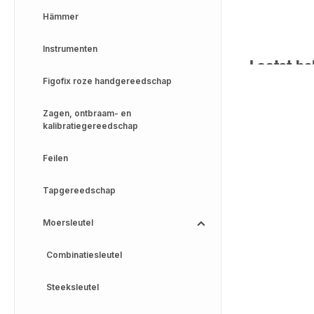
Hämmer
Instrumenten
Laatst be
Figofix roze handgereedschap
Zagen, ontbraam- en
kalibratiegereedschap
Feilen
Tapgereedschap
Moersleutel
Combinatiesleutel
Steeksleutel