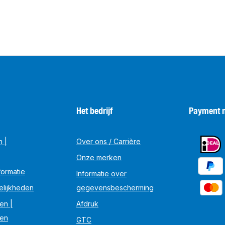
Het bedrijf
Payment 
n |
Over ons / Carrière
Onze merken
ormatie
Informatie over
elijkheden
gegevensbescherming
en |
Afdruk
en
GTC