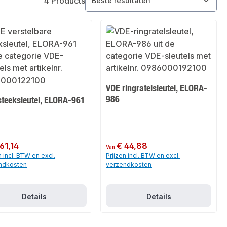
4 Products
VDE ringratelsleutel, ELORA-
986
steeksleutel, ELORA-961
 prijs:
61,14
Normale prijs:
€ 44,88
Van
n incl. BTW en excl.
Prijzen incl. BTW en excl.
ndkosten
verzendkosten
Details
Details