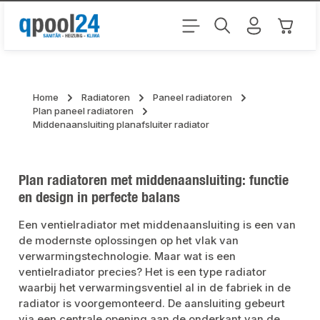
Ga naar de hoofdinhoud
Winkel
Home
Radiatoren
Paneel radiatoren
Plan paneel radiatoren
Middenaansluiting planafsluiter radiator
Plan radiatoren met middenaansluiting: functie
en design in perfecte balans
Een ventielradiator met middenaansluiting is een van
de modernste oplossingen op het vlak van
verwarmingstechnologie. Maar wat is een
ventielradiator precies? Het is een type radiator
waarbij het verwarmingsventiel al in de fabriek in de
radiator is voorgemonteerd. De aansluiting gebeurt
via een centrale opening aan de onderkant van de