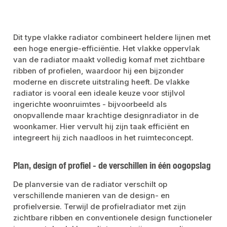
kranenset: Standaard vooraf instelbaar ventielinzetstuk voor montage van
thermostatische kraankoppen met M30x1,5 mm aansluiting. Flexibiliteit:
Ventielset voor 2-pijpswerking, aansluitmogelijkheid van onder in het midden
met verschillende leidingtypes. Veelzijdige aansluitingen: 4 x G 1/2 inch aan
de zijkant mogelijk, met sierdeksel en zijpanelen. Technische details:
Dit type vlakke radiator combineert heldere lijnen met
Bedrijfsdruk: Max. 10 bar (testdruk: 13 bar). Maximale temperatuur: 110°C.
een hoge energie-efficiëntie. Het vlakke oppervlak
Aansluitingen: 2 x G 1/2 inch middenonder, 4 x G 1/2 inch aan de zijkant
mogelijk volgens ISO 228. Kleur: Standaard in RAL 9016 (wit). Montage:
van de radiator maakt volledig komaf met zichtbare
Eenvoudige installatie: bevestiging op 4 tabs (vanaf BL 1800 mm 6 tabs).
Snelle montageset: met hijsbeveiliging en in hoogte verstelbare kunststof
ribben of profielen, waardoor hij een bijzonder
steun, inclusief schroeven en pluggen. Betrouwbare afdichting:
moderne en discrete uitstraling heeft. De vlakke
zelfdichtende jaloezie en ontluchtingsplug van vernikkeld messing.
Bijzondere kenmerken: Hygiënische variant: Plan Ventil Compact
radiator is vooral een ideale keuze voor stijlvol
Hygiëneradiator met glad frontpaneel, ideaal voor toepassingen in de
ingerichte woonruimtes - bijvoorbeeld als
gezondheidszorg. Milieuvriendelijke verpakking: gemonteerd verpakt met
karton, beschermhoeken en krimpfolie.
onopvallende maar krachtige designradiator in de
woonkamer. Hier vervult hij zijn taak efficiënt en
integreert hij zich naadloos in het ruimteconcept.
Plan, design of profiel - de verschillen in één oogopslag
De planversie van de radiator verschilt op
verschillende manieren van de design- en
profielversie. Terwijl de profielradiator met zijn
zichtbare ribben en conventionele design functioneler