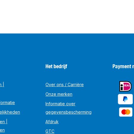
Het bedrijf
Payment 
n |
Over ons / Carrière
Onze merken
ormatie
Informatie over
elijkheden
gegevensbescherming
en |
Afdruk
en
GTC