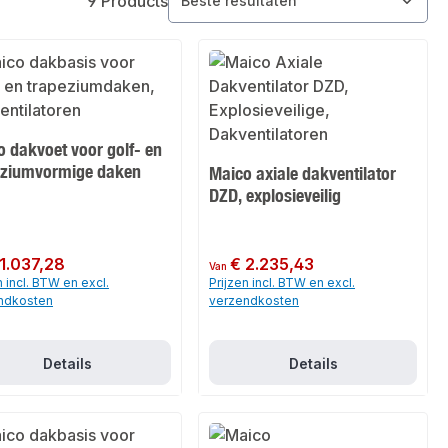
9 Products
 dakvoet voor golf- en
eziumvormige daken
Maico axiale dakventilator
DZD, explosieveilig
 prijs:
 1.037,28
Normale prijs:
€ 2.235,43
Van
n incl. BTW en excl.
Prijzen incl. BTW en excl.
ndkosten
verzendkosten
Details
Details