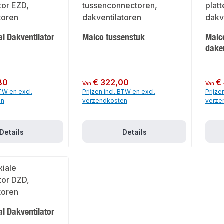
l Dakventilator
Maico tussenstuk
Maico
dake
,80
Normale prijs:
€ 322,00
Normale
€
Van
Van
BTW en excl.
Prijzen incl. BTW en excl.
Prijze
en
verzendkosten
verze
Details
Details
l Dakventilator