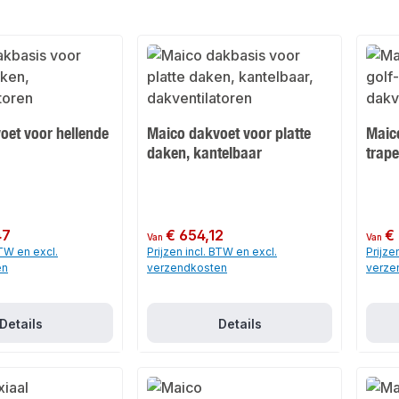
oet voor hellende
Maico dakvoet voor platte
Maico
daken, kantelbaar
trap
47
Normale prijs:
€ 654,12
Normale
€
Van
Van
BTW en excl.
Prijzen incl. BTW en excl.
Prijze
en
verzendkosten
verze
Details
Details