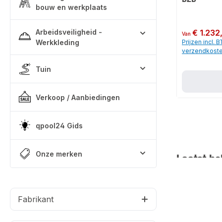
bouw en werkplaats
Arbeidsveiligheid -
Normale prijs:
€ 1.232
Van
Werkkleding
Prijzen incl. 
verzendkost
Tuin
Verkoop / Aanbiedingen
qpool24 Gids
Onze merken
Laatst be
Fabrikant