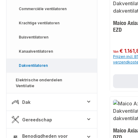
Commerciële ventilatoren
Maico Axiaa
Krachtige ventilatoren
EZD
Buisventilatoren
Normale prijs:
€ 1.161
Kanaalventilatoren
Van
Prijzen incl. 
verzendkost
Dakventilatoren
Elektrische onderdelen
Ventilatie
Dak
Gereedschap
Maico Axiaa
Benodigdheden voor
DZD