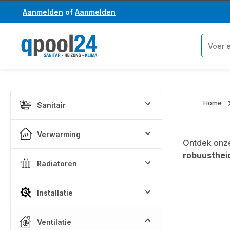
Aanmelden
of
Aanmelden
a naar de hoofdinhoud
Ga naar de zoekopdracht
Home
Sanitair
Verwarming
Ontdek onze
robuusthei
Radiatoren
Installatie
Ventilatie