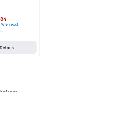
,84
BTW en excl.
en
Details
keken: