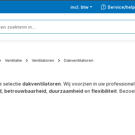
incl. btw
Service/hel
Ventilatie
Ventilatoren
Dakventilatoren
 selectie
dakventilatoren
. Wij voorzien in uw professio
d
,
betrouwbaarheid
,
duurzaamheid
en
flexibiliteit
. Bezoe