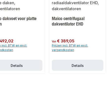
 dakvoet voor platte
Maico centrifugaal
n
dakventilator EHD
 prijs:
 492,02
Normale prijs:
€ 389,05
Van
n incl. BTW en excl.
Prijzen incl. BTW en excl.
ndkosten
verzendkosten
Details
Details