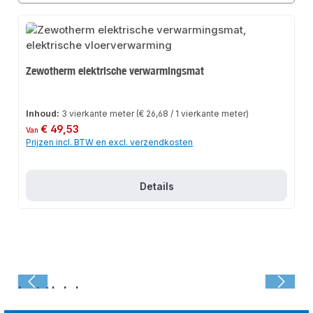
Zewotherm elektrische verwarmingsmat
Inhoud:
3 vierkante meter
(€ 26,68 / 1 vierkante meter)
Normale prijs:
€ 49,53
Van
Prijzen incl. BTW en excl. verzendkosten
Details
Laatst bekeken: