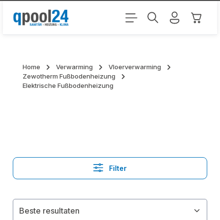
Ga naar de hoofdinhoud
Winkel
Home
Verwarming
Vloerverwarming
Zewotherm Fußbodenheizung
Elektrische Fußbodenheizung
Filter