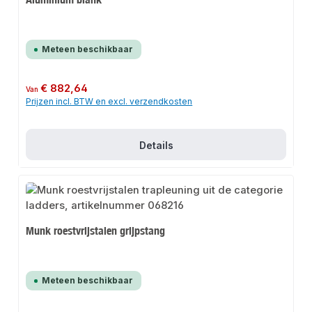
Meteen beschikbaar
Normale prijs:
€ 882,64
Van
Prijzen incl. BTW en excl. verzendkosten
Details
Munk roestvrijstalen grijpstang
Meteen beschikbaar