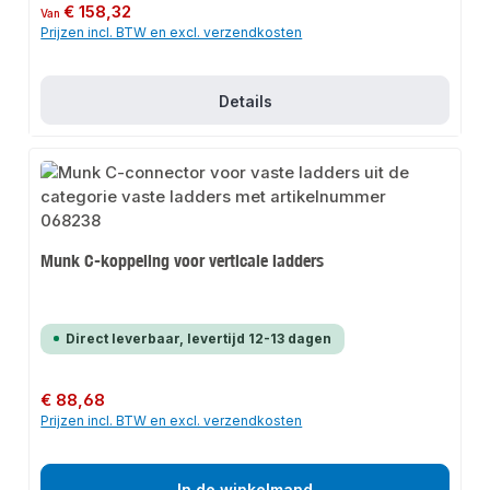
Normale prijs:
€ 158,32
Van
Prijzen incl. BTW en excl. verzendkosten
Details
Munk C-koppeling voor verticale ladders
Direct leverbaar, levertijd 12-13 dagen
Normale prijs:
€ 88,68
Prijzen incl. BTW en excl. verzendkosten
In de winkelmand