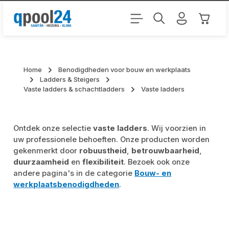
Ga naar de hoofdinhoud
Winkel
Home
Benodigdheden voor bouw en werkplaats
Ladders & Steigers
Vaste ladders & schachtladders
Vaste ladders
Ontdek onze selectie
vaste ladders
. Wij voorzien in
uw professionele behoeften. Onze producten worden
gekenmerkt door
robuustheid
,
betrouwbaarheid
,
duurzaamheid
en
flexibiliteit
. Bezoek ook onze
andere pagina's in de categorie
Bouw- en
werkplaatsbenodigdheden
.