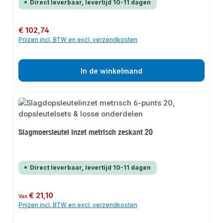
Direct leverbaar, levertijd 10-11 dagen
Normale prijs:
€ 102,74
Prijzen incl. BTW en excl. verzendkosten
In de winkelmand
Slagmoersleutel inzet metrisch zeskant 20
Direct leverbaar, levertijd 10-11 dagen
Normale prijs:
€ 21,10
Van
Prijzen incl. BTW en excl. verzendkosten