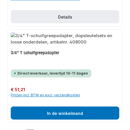
Details
3/4" T schuifgreepadapter
Direct leverbaar, levertijd 10-11 dagen
Normale prijs:
€ 51,21
Prijzen incl. BTW en excl. verzendkosten
In de winkelmand