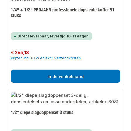
1/4" + 1/2" PROJAHN professionele dopsleutelkoffer 91
stuks
Direct leverbaar, levertijd 10-11 dagen
Normale prijs:
€ 265,18
Prijzen incl. BTW en excl. verzendkosten
In de winkelmand
1/2" diepe slagdoppenset 3 stuks