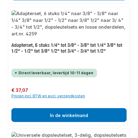
Adapterset, 6 stuks 1/4" tot 3/8" - 3/8" tot 1/4" 3/8" tot
1/2" - 1/2" tot 3/8" 1/2" tot 3/4" - 3/4" tot 1/2"
Direct leverbaar, levertijd 10-11 dagen
Normale prijs:
€ 37,07
Prijzen incl. BTW en excl. verzendkosten
In de winkelmand