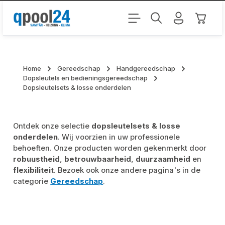
Ga naar de hoofdinhoud
Winkel
Home
Gereedschap
Handgereedschap
Dopsleutels en bedieningsgereedschap
Dopsleutelsets & losse onderdelen
Ontdek onze selectie
dopsleutelsets & losse
onderdelen
. Wij voorzien in uw professionele
behoeften. Onze producten worden gekenmerkt door
robuustheid
,
betrouwbaarheid
,
duurzaamheid
en
flexibiliteit
. Bezoek ook onze andere pagina's in de
categorie
Gereedschap
.