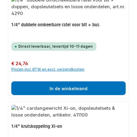
1/4" dubbele omkeerbare ratel voor bit + bus
Direct leverbaar, levertijd 10-11 dagen
Normale prijs:
€ 24,76
Prijzen incl. BTW en excl. verzendkosten
In de winkelmand
1/4" kruiskoppeling Xi-on