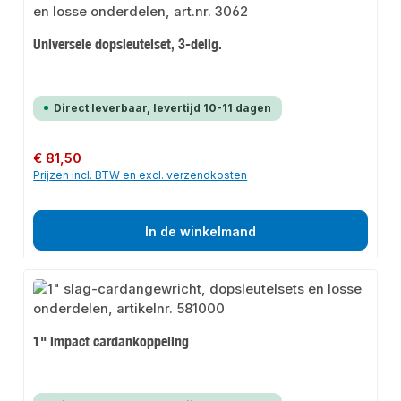
Universele dopsleutelset, 3-delig.
Direct leverbaar, levertijd 10-11 dagen
Normale prijs:
€ 81,50
Prijzen incl. BTW en excl. verzendkosten
In de winkelmand
1" impact cardankoppeling