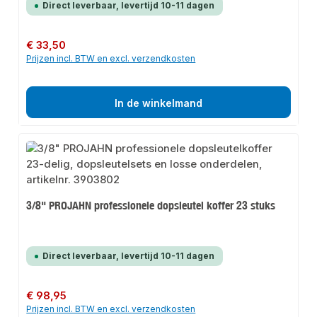
Direct leverbaar, levertijd 10-11 dagen
Normale prijs:
€ 33,50
Prijzen incl. BTW en excl. verzendkosten
In de winkelmand
3/8" PROJAHN professionele dopsleutel koffer 23 stuks
Direct leverbaar, levertijd 10-11 dagen
Normale prijs:
€ 98,95
Prijzen incl. BTW en excl. verzendkosten