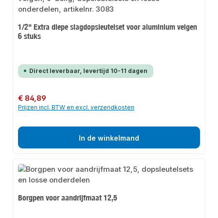
1/2" Extra diepe slagdopsleutelset voor aluminium velgen
6 stuks
Direct leverbaar, levertijd 10-11 dagen
Normale prijs:
€ 84,89
Prijzen incl. BTW en excl. verzendkosten
In de winkelmand
Borgpen voor aandrijfmaat 12,5