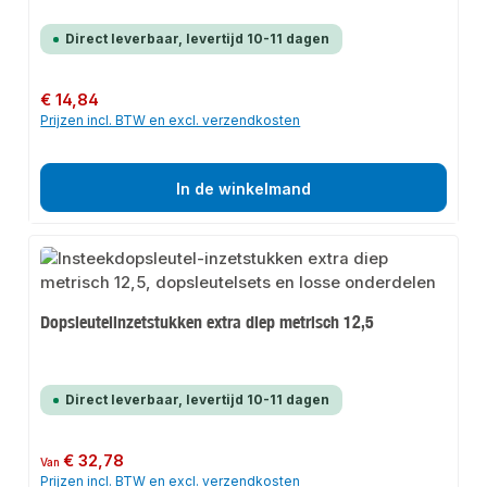
Direct leverbaar, levertijd 10-11 dagen
Normale prijs:
€ 14,84
Prijzen incl. BTW en excl. verzendkosten
In de winkelmand
Dopsleutelinzetstukken extra diep metrisch 12,5
Direct leverbaar, levertijd 10-11 dagen
Normale prijs:
€ 32,78
Van
Prijzen incl. BTW en excl. verzendkosten