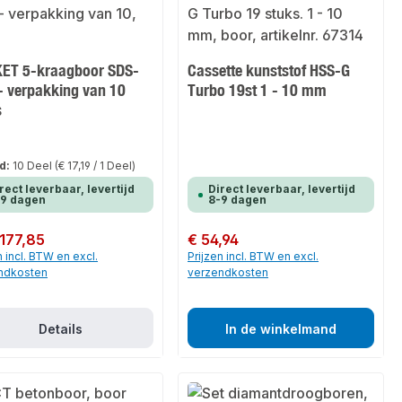
ET 5-kraagboor SDS-
Cassette kunststof HSS-G
- verpakking van 10
Turbo 19st 1 - 10 mm
s
d:
10 Deel
(€ 17,19 / 1 Deel)
rect leverbaar, levertijd
Direct leverbaar, levertijd
-9 dagen
8-9 dagen
 prijs:
 177,85
Normale prijs:
€ 54,94
n incl. BTW en excl.
Prijzen incl. BTW en excl.
ndkosten
verzendkosten
Details
In de winkelmand