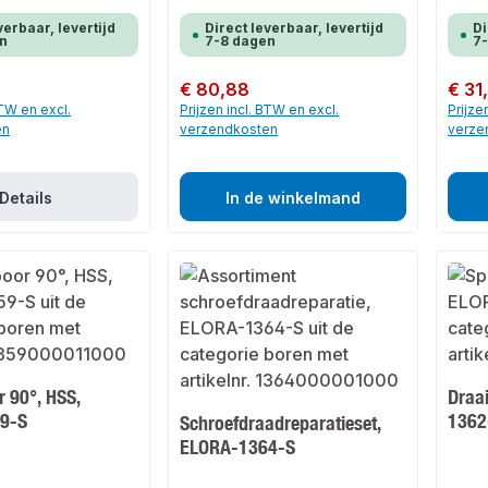
verbaar, levertijd
Direct leverbaar, levertijd
Di
n
7-8 dagen
7
Normale prijs:
€ 80,88
Normale
€ 31
BTW en excl.
Prijzen incl. BTW en excl.
Prijze
en
verzendkosten
verze
Details
In de winkelmand
r 90°, HSS,
Draa
9-S
1362
Schroefdraadreparatieset,
ELORA-1364-S