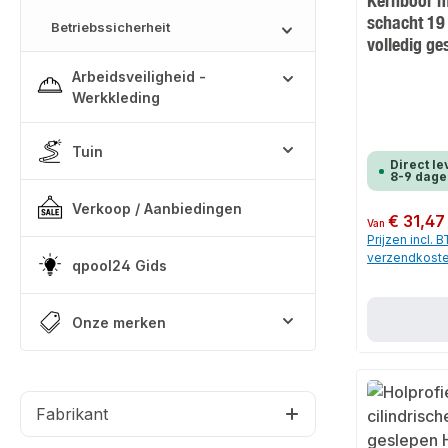
Kernboor 
schacht 19
Betriebssicherheit
volledig ge
Arbeidsveiligheid -
Werkkleding
Tuin
Direct le
8-9 dage
Verkoop / Aanbiedingen
Normale prijs:
€ 31,47
Van
Prijzen incl. 
verzendkost
qpool24 Gids
Onze merken
Fabrikant