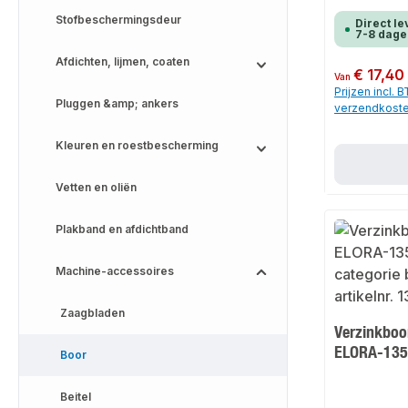
Stofbeschermingsdeur
Direct le
7-8 dage
Afdichten, lijmen, coaten
Normale prijs:
€ 17,40
Van
Prijzen incl. 
Pluggen &amp; ankers
verzendkost
Kleuren en roestbescherming
Vetten en oliën
Plakband en afdichtband
Machine-accessoires
Zaagbladen
Verzinkboo
ELORA-135
Boor
Beitel