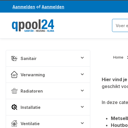
Aanmelden
of
Aanmelden
a naar de hoofdinhoud
Ga naar de zoekopdracht
Home
Sanitair
Verwarming
Hier vind je
geschikt vo
Radiatoren
In deze cate
Installatie
Metsel
Ventilatie
Houtbo