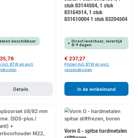
stuk 83144504, 1 stuk
83164514, 1 stuk
831610004 1 stuk 83204504
eteen beschikbaar
Direct leverbaar, levertijd
8-9 dagen
 prijs:
 35,78
Normale prijs:
€ 237,27
n incl. BTW en excl.
Prijzen incl. BTW en excl.
ndkosten
verzendkosten
Details
In de winkelmand
Vorm G - spitse hardmetalen
stiftfrezen