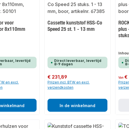
or voor
Cassette kunststof HSS-Co
ROCK
or 8x110mm
Speed 25 st. 1 - 13 mm
plus 
stuk
Inhou
verbaar, levertijd
Direct leverbaar, levertijd
Di
n
8-9 dagen
8
Normale prijs:
€ 231,89
Normale
€
Van
BTW en excl.
Prijzen incl. BTW en excl.
Prijze
en
verzendkosten
verze
 winkelmand
In de winkelmand