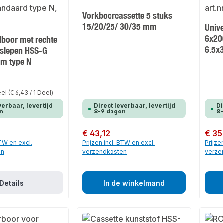
Vorkboorcassette 5 stuks
15/20/25/ 30/35 mm
Unive
6x20
elboor met rechte
6.5x
eslepen HSS-G
rm type N
eel
(€ 6,43 / 1 Deel)
verbaar, levertijd
Direct leverbaar, levertijd
Di
n
8-9 dagen
8
Normale prijs:
€ 43,12
Normale
€ 35
BTW en excl.
Prijzen incl. BTW en excl.
Prijze
en
verzendkosten
verze
Details
In de winkelmand