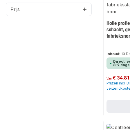
Prijs
Holle profi
schacht, g
fabrieksno
Inhoud:
10 D
Direct le
8-9 dage
Normale prijs:
€ 34,81
Van
Prijzen incl. 
verzendkost