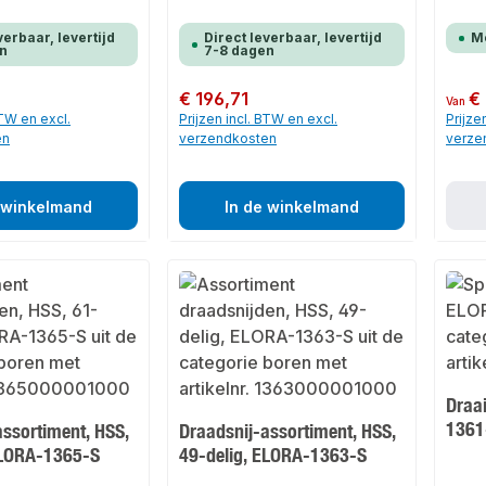
verbaar, levertijd
Direct leverbaar, levertijd
M
n
7-8 dagen
Normale prijs:
€ 196,71
Normale
€
Van
BTW en excl.
Prijzen incl. BTW en excl.
Prijze
en
verzendkosten
verze
 winkelmand
In de winkelmand
Draa
1361
assortiment, HSS,
Draadsnij-assortiment, HSS,
ELORA-1365-S
49-delig, ELORA-1363-S