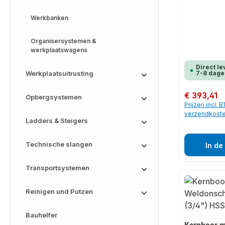
Werkbanken
Organisersystemen &
werkplaatswagens
Direct le
Werkplaatsuitrusting
7-8 dage
Normale prijs:
€ 393,41
Opbergsystemen
Prijzen incl. 
verzendkost
Ladders & Steigers
Technische slangen
In de
Transportsystemen
Reinigen und Putzen
Bauhelfer