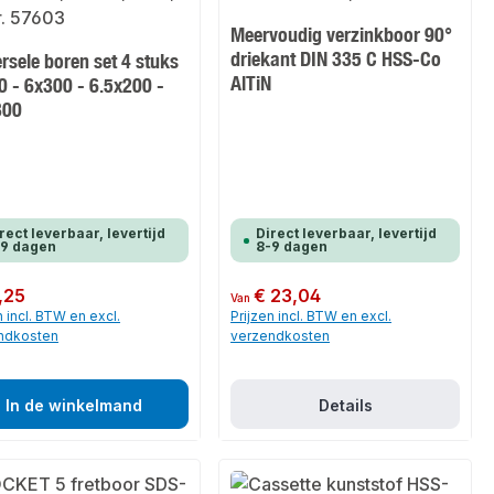
Meervoudig verzinkboor 90°
driekant DIN 335 C HSS-Co
rsele boren set 4 stuks
AlTiN
0 - 6x300 - 6.5x200 -
300
rect leverbaar, levertijd
Direct leverbaar, levertijd
-9 dagen
8-9 dagen
 prijs:
,25
Normale prijs:
€ 23,04
Van
n incl. BTW en excl.
Prijzen incl. BTW en excl.
ndkosten
verzendkosten
In de winkelmand
Details