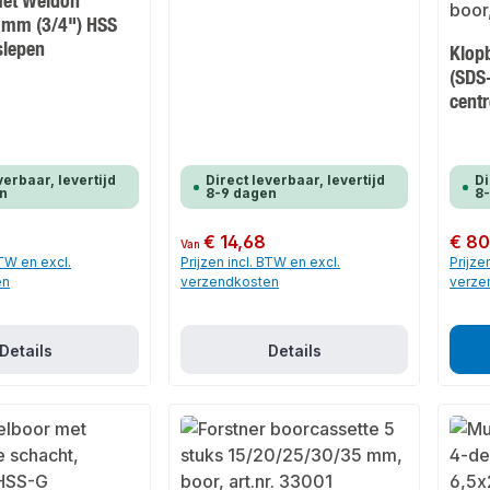
met Weldon
 mm (3/4") HSS
slepen
Klop
(SDS
cent
verbaar, levertijd
Direct leverbaar, levertijd
Di
n
8-9 dagen
8
Normale prijs:
€ 14,68
Normale
€ 80
Van
BTW en excl.
Prijzen incl. BTW en excl.
Prijze
en
verzendkosten
verze
Details
Details