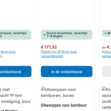
verbaar, levertijd
Direct leverbaar, levertijd
M
n
7-8 dagen
Normale prijs:
€ 171,32
Normale
€
Van
BTW en excl.
Prijzen incl. BTW en excl.
Prijze
en
verzendkosten
verze
 winkelmand
In de winkelmand
Uitwerppen voor kernboor