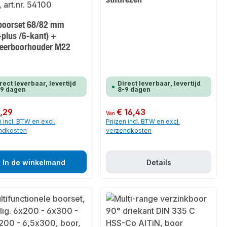
boorset 68/82 mm
-plus /6-kant) +
reerboorhouder M22
rect leverbaar, levertijd
Direct leverbaar, levertijd
-9 dagen
8-9 dagen
 prijs:
,29
Normale prijs:
€ 16,43
Van
n incl. BTW en excl.
Prijzen incl. BTW en excl.
ndkosten
verzendkosten
In de winkelmand
Details