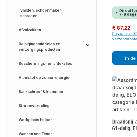
Snijden, schoonmaken,
Direct le
7-8 dage
schrapen
Normale prijs:
€ 87,22
Afvalzakken
Prijzen incl. 
verzendkost
Reinigingsmiddelen en
verzorgingsproducten
In de
Beschermings- en afdekvlies
Vloeistof op zonne-energie
Bankschroef & klemmen
Stroomverdeling
Werkplaats helper
Draadsnij-
61-delig, 
Wannen und Eimer