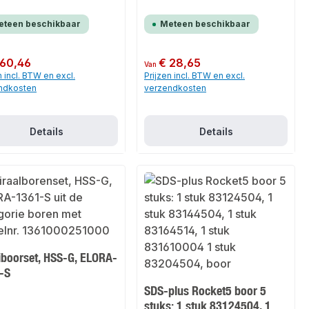
eteen beschikbaar
Meteen beschikbaar
 prijs:
 60,46
Normale prijs:
€ 28,65
Van
n incl. BTW en excl.
Prijzen incl. BTW en excl.
ndkosten
verzendkosten
Details
Details
iboorset, HSS-G, ELORA-
-S
SDS-plus Rocket5 boor 5
stuks: 1 stuk 83124504, 1