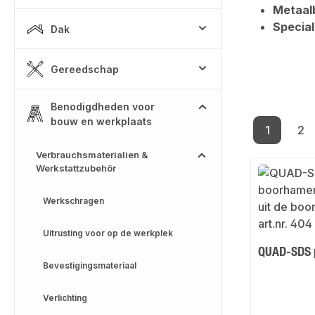
Metaal
Special
Dak
Gereedschap
Benodigdheden voor
bouw en werkplaats
1
2
Pagina
Pa
Verbrauchsmaterialien &
Werkstattzubehör
Werkschragen
Uitrusting voor op de werkplek
QUAD-SDS 
Bevestigingsmateriaal
Verlichting