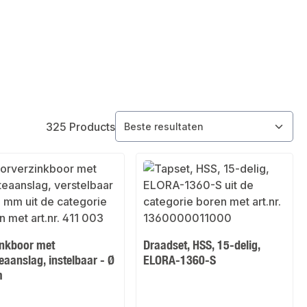
325 Products
inkboor met
Draadset, HSS, 15-delig,
eaanslag, instelbaar - Ø
ELORA-1360-S
m