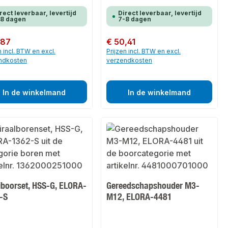
rect leverbaar, levertijd
Direct leverbaar, levertijd
-8 dagen
7-8 dagen
 prijs:
,87
Normale prijs:
€ 50,41
n incl. BTW en excl.
Prijzen incl. BTW en excl.
ndkosten
verzendkosten
In de winkelmand
In de winkelmand
iboorset, HSS-G, ELORA-
Gereedschapshouder M3-
-S
M12, ELORA-4481