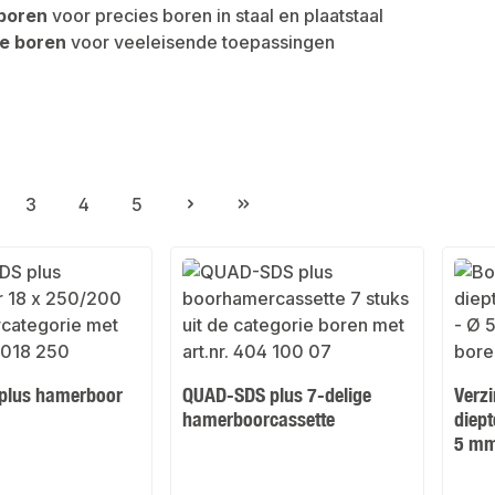
boren
voor precies boren in staal en plaatstaal
e boren
voor veeleisende toepassingen
3
4
5
gina
Pagina
Pagina
Pagina
plus hamerboor
QUAD-SDS plus 7-delige
Verz
hamerboorcassette
diept
5 m