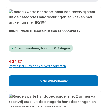
RONDE ZWARTE Roestvrijstalen handdoekhaak
Direct leverbaar, levertijd 8-9 dagen
Normale prijs:
€ 34,37
Prijzen incl. BTW en excl. verzendkosten
In de winkelmand