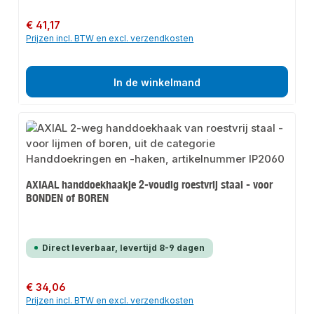
Normale prijs:
€ 41,17
Prijzen incl. BTW en excl. verzendkosten
In de winkelmand
AXIAAL handdoekhaakje 2-voudig roestvrij staal - voor
BONDEN of BOREN
Direct leverbaar, levertijd 8-9 dagen
Normale prijs:
€ 34,06
Prijzen incl. BTW en excl. verzendkosten