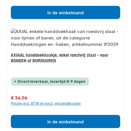
In de winkelmand
AXIAAL handdoekhaakje, enkel roestvrij staal - voor
BONDEN of BORDUUREN
Direct leverbaar, levertijd 8-9 dagen
Normale prijs:
€ 34,06
Prijzen incl. BTW en excl. verzendkosten
In de winkelmand