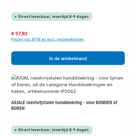
Direct leverbaar, levertijd 8-9 dagen
Normale prijs:
€ 57,83
Prijzen incl. BTW en excl. verzendkosten
In de winkelmand
AXIALE roestvrijstalen handdoekring - voor BONDEN of
BOREN
Direct leverbaar, levertijd 8-9 dagen