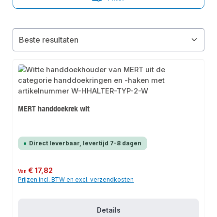
MERT handdoekrek wit
Direct leverbaar, levertijd 7-8 dagen
Normale prijs:
€ 17,82
Van
Prijzen incl. BTW en excl. verzendkosten
Details