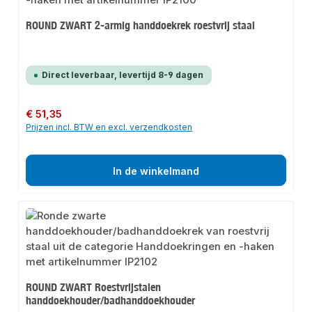
ROUND ZWART 2-armig handdoekrek roestvrij staal
Direct leverbaar, levertijd 8-9 dagen
Normale prijs:
€ 51,35
Prijzen incl. BTW en excl. verzendkosten
In de winkelmand
ROUND ZWART Roestvrijstalen
handdoekhouder/badhanddoekhouder